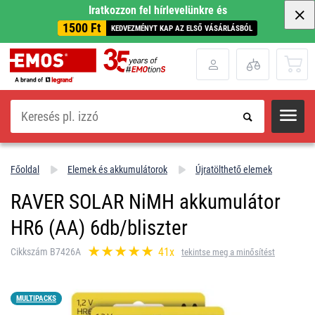
Iratkozzon fel hírlevelünkre és
1500 Ft
KEDVEZMÉNYT KAP AZ ELSŐ VÁSÁRLÁSBÓL
Keresés
Főoldal
Elemek és akkumulátorok
Újratölthető elemek
RAVER SOLAR NiMH akkumulátor
HR6 (AA) 6db/bliszter
41x
Cikkszám B7426A
tekintse meg a minősítést
MULTIPACKS