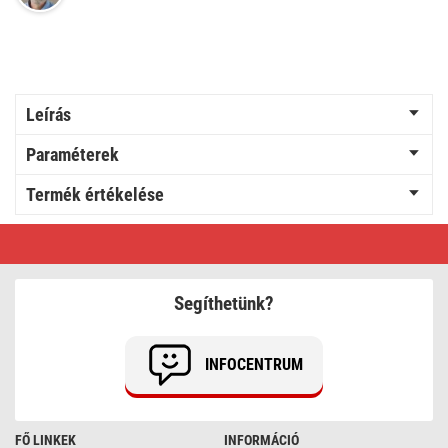
Leírás
Paraméterek
Termék értékelése
RAVER
SOLAR
NiMH
akkumulátor
HR6
Segíthetünk?
(AA)
6db/bliszter
INFOCENTRUM
FŐ LINKEK
INFORMÁCIÓ