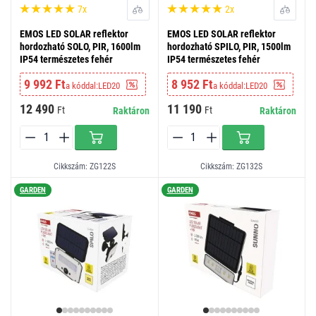
7x
2x
EMOS LED SOLAR reflektor
EMOS LED SOLAR reflektor
hordozható SOLO, PIR, 1600lm
hordozható SPILO, PIR, 1500lm
IP54 természetes fehér
IP54 természetes fehér
9 992 Ft
8 952 Ft
a kóddal:
LED20
a kóddal:
LED20
12 490
11 190
Ft
Ft
Raktáron
Raktáron
Cikkszám: ZG122S
Cikkszám: ZG132S
GARDEN
GARDEN