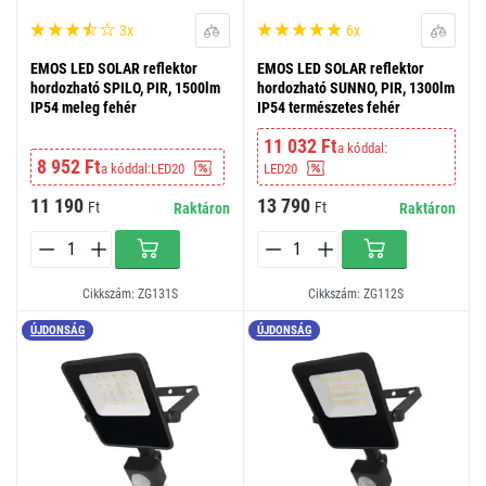
3x
6x
EMOS LED SOLAR reflektor
EMOS LED SOLAR reflektor
hordozható SPILO, PIR, 1500lm
hordozható SUNNO, PIR, 1300lm
IP54 meleg fehér
IP54 természetes fehér
11 032 Ft
a kóddal:
8 952 Ft
a kóddal:
LED20
LED20
11 190
13 790
Ft
Ft
Raktáron
Raktáron
Cikkszám: ZG131S
Cikkszám: ZG112S
ÚJDONSÁG
ÚJDONSÁG