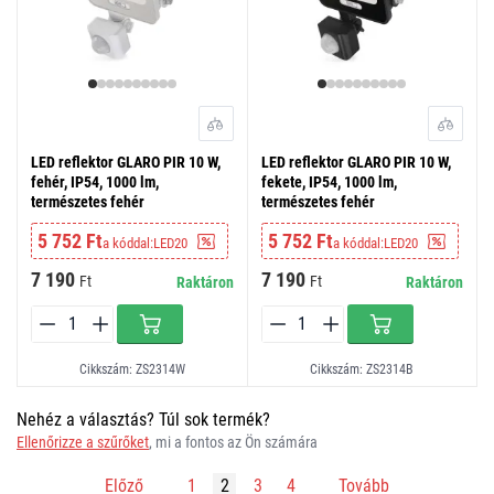
LED reflektor GLARO PIR 10 W,
LED reflektor GLARO PIR 10 W,
fehér, IP54, 1000 lm,
fekete, IP54, 1000 lm,
természetes fehér
természetes fehér
5 752 Ft
5 752 Ft
a kóddal:
LED20
a kóddal:
LED20
7 190
7 190
Ft
Ft
Raktáron
Raktáron
Cikkszám: ZS2314W
Cikkszám: ZS2314B
Nehéz a választás? Túl sok termék?
Ellenőrizze a szűrőket
, mi a fontos az Ön számára
Előző
1
2
3
4
Tovább