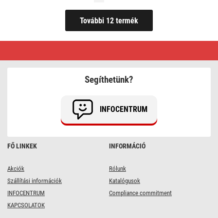
Reflektorok
PIR
érzékelővel
Segíthetünk?
INFOCENTRUM
FŐ LINKEK
INFORMÁCIÓ
Akciók
Rólunk
Szállítási információk
Katalógusok
INFOCENTRUM
Compliance commitment
KAPCSOLATOK