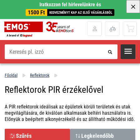
Iratkozzon fel hírlevelünkre és
1500 Ft
KEDVEZMÉNYT KAP AZ ELSŐ VÁSÁRLÁSBÓL
Keresés
Főoldal
Reflektorok
Reflektorok PIR érzékelővel
A PIR reflektorok ideálisak az épületek körüli területek és utak
megvilágítására, de kiválóan alkalmasak beltéri használatra is.
Előnyük a beépített alkonyérzékelő és az állítható működési idő.
Szűrés
Legkelendőbb