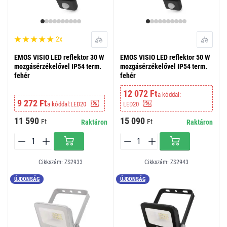
2x
EMOS VISIO LED reflektor 30 W
EMOS VISIO LED reflektor 50 W
mozgásérzékelővel IP54 term.
mozgásérzékelővel IP54 term.
fehér
fehér
12 072 Ft
a kóddal:
9 272 Ft
a kóddal:
LED20
LED20
11 590
15 090
Ft
Ft
Raktáron
Raktáron
Cikkszám: ZS2933
Cikkszám: ZS2943
ÚJDONSÁG
ÚJDONSÁG