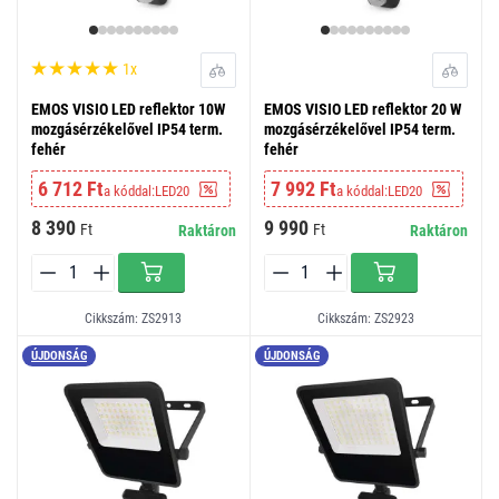
1x
EMOS VISIO LED reflektor 10W
EMOS VISIO LED reflektor 20 W
mozgásérzékelővel IP54 term.
mozgásérzékelővel IP54 term.
fehér
fehér
6 712 Ft
7 992 Ft
a kóddal:
LED20
a kóddal:
LED20
8 390
9 990
Ft
Ft
Raktáron
Raktáron
Cikkszám: ZS2913
Cikkszám: ZS2923
ÚJDONSÁG
ÚJDONSÁG