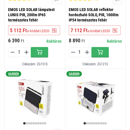
EMOS LED SOLAR lámpatest
EMOS LED SOLAR reflektor
LUNIS PIR, 200lm IP65
hordozható SOLO, PIR, 1000lm
természetes fehér
IP54 természetes fehér
5 112 Ft
7 112 Ft
a kóddal:
LED20
a kóddal:
LED20
6 390
8 890
Ft
Ft
Raktáron
Raktáron
Cikkszám: ZG151S
Cikkszám: ZG121S
GARDEN
GARDEN