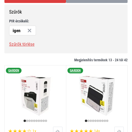
Szűrők
PIR érzékelő:
igen
Szűrők törlése
Megjelenítés termékek 13 -
24
tól
42
GARDEN
GARDEN
1x
14x