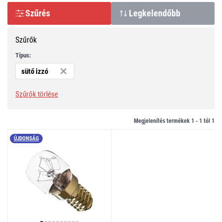
Szűrés
Legkelendőbb
Szűrők
Típus:
sütő izzó
Szűrők törlése
Megjelenítés termékek 1 -
1
tól
1
ÚJDONSÁG