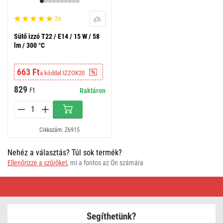
3x
Sütő izzó T22 / E14 / 15 W / 58
lm / 300 °C
663 Ft
a kóddal:
IZZOK20
829
Ft
Raktáron
Cikkszám: Z6915
Nehéz a választás? Túl sok termék?
Ellenőrizze a szűrőket
, mi a fontos az Ön számára
Sütő
izzó
Segíthetünk?