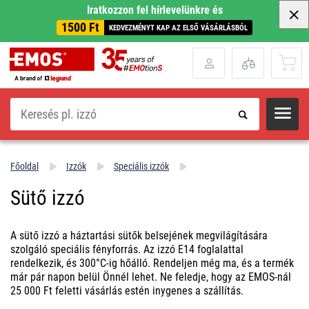
Iratkozzon fel hírlevelünkre és
1500 Ft
KEDVEZMÉNYT KAP AZ ELSŐ VÁSÁRLÁSBÓL
Keresés
Főoldal
Izzók
Speciális izzók
Sütő izzó
A sütő izzó a háztartási sütők belsejének megvilágítására
szolgáló speciális fényforrás. Az izzó E14 foglalattal
rendelkezik, és 300°C-ig hőálló. Rendeljen még ma, és a termék
már pár napon belül Önnél lehet. Ne feledje, hogy az EMOS-nál
25 000 Ft feletti vásárlás estén inygenes a szállítás.