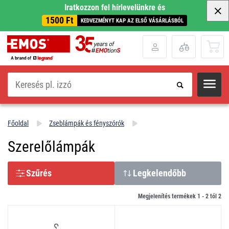
Iratkozzon fel hírlevelünkre és
1500 Ft
KEDVEZMÉNYT KAP AZ ELSŐ VÁSÁRLÁSBÓL
Keresés
Főoldal
Zseblámpák és fényszórók
Szerelőlámpák
Szűrés
Legkelendőbb
Megjelenítés termékek 1 -
2
tól
2