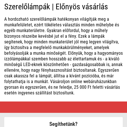
Szerelőlámpák | Előnyös vásárlás
A hordozható szerelőlámpák hatékonyan világítják meg a
munkafelületet, ezért tökéletes választás minden műhelybe és
egyéb munkaterületre. Gyakran előfordul, hogy a műhely
bizonyos részeibe kevésbé jut el a fény. Ezek a lámpák
segítenek, hogy minden munkaterület jól meg legyen világítva,
így biztosítva a megfelelő munkakörülményeket, amelyek
befolyásolják a munka minőségét. Előnyük, hogy a hagyományos
izzólámpákkal szemben hosszabb az élettartamuk és - a kiváló
minőségű LED-eknek köszönhetően - gazdaságosabbak is, annak
ellenére, hogy nagy fényhasznosítást biztosítanak. Egyszerűen
csak akassza fel a lámpát, állítsa a kívánt pozícióba, és már
folytathatja is a munkát. Vásároljon online webáruházunkban
gyorsan és egyszerűen, és ne feledje, 25 000 Ft feletti vásárlás
esetén ingyenes szállítást biztosítunk.
Szerelőlámpák
|
Előnyös
vásárlás
Segíthetünk?