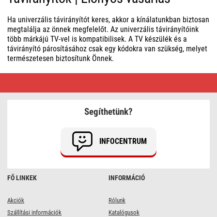
Ha univerzális távirányítót keres, akkor a kínálatunkban biztosan
megtalálja az önnek megfelelőt. Az univerzális távirányítóink
több márkájú TV-vel is kompatibilisek. A TV készülék és a
távirányító párosításához csak egy kódokra van szükség, melyet
természetesen biztosítunk Önnek.
Távirányítók
|
Előnyös
vásárlás
Segíthetünk?
INFOCENTRUM
FŐ LINKEK
INFORMÁCIÓ
Akciók
Rólunk
Szállítási információk
Katalógusok