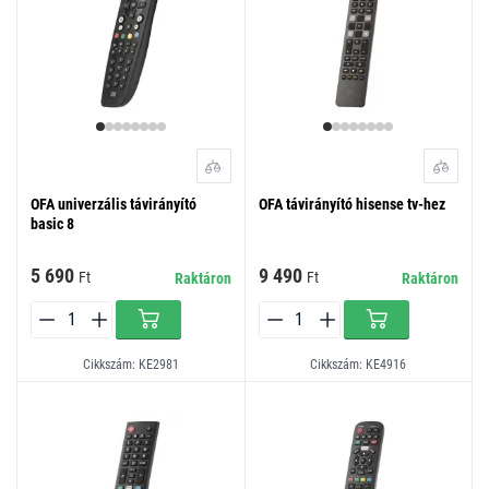
OFA univerzális távirányító
OFA távirányító hisense tv-hez
basic 8
5 690
9 490
Ft
Ft
Raktáron
Raktáron
Cikkszám: KE2981
Cikkszám: KE4916