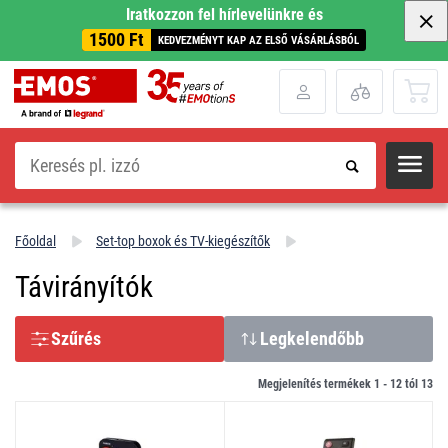
Iratkozzon fel hírlevelünkre és
1500 Ft
KEDVEZMÉNYT KAP AZ ELSŐ VÁSÁRLÁSBÓL
Keresés
Főoldal
Set-top boxok és TV-kiegészítők
Távirányítók
Szűrés
Legkelendőbb
Megjelenítés termékek 1 -
12
tól
13