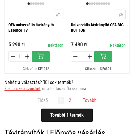
OFA univerzális távirányító
Univerzális távirányító OFA BIG
Essence TV
BUTTON
5 290
7 490
Ft
Ft
Raktáron
Raktáron
Cikkszám: KE1212
Cikkszám: KE6821
Nehéz a választás? Túl sok termék?
Ellenőrizze a szűrőket
, mi a fontos az Ön számára
Előző
1
2
Tovább
Távirányítók | Előnyös vásárlás