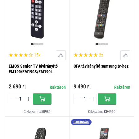
15x
2x
EMOS Senior TV távirányító
OFA távirányító samsung tv-hez
EM190/EM190S/EM190L
2 690
9 490
Ft
Ft
Raktáron
Raktáron
Cikkszám: J50989
Cikkszám: KE4910
ÚJDONSÁG