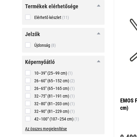
Termékek elérhetősége
Elérhető készlet
(11)
Jelzők
Újdonság
(8)
képernyőátló
képernyőátló
10–39" (25–99 cm)
(1)
26–60" (65–152 cm)
(2)
26–65" (65–165 cm)
(1)
32–75" (81–191 cm)
(1)
EMOS F
32–80" (81–203 cm)
(1)
cm)
32–90" (81–229 cm)
(1)
42–100" (107–254 cm)
(1)
Az összes megjelenítése