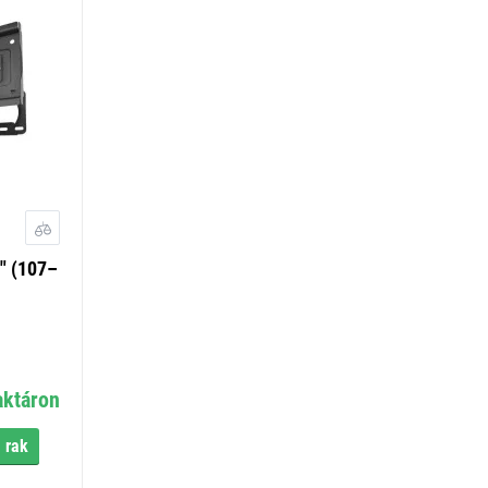
" (107–
aktáron
 rak