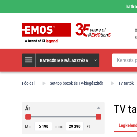
Iratk
A
K
Keresés
KATEGÓRIA KIVÁLASZTÁSA
Főoldal
Set-top boxok és TV-kiegészítők
TV tartók
TV ta
Ár
Legkelen
Min
max
Ft