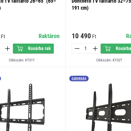
ő TV falitartó 26–65" (65–
Dönthető TV falitartó 32–75
)
191 cm)
10 490
Raktáron
R
Ft
Ft
Kosárba rak
Kosárba
Cikkszám: KT01T
Cikkszám: KT02T
ÚJDONSÁG