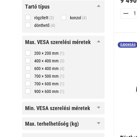
9 490
tartó
tartó típus
típus
rögzített
(3)
konzol
(4)
dönthető
(4)
max.
max. VESA szerelési méretek
ÚJDONSÁG
VESA
szerelési
200 × 200 mm
(1)
méretek
400 × 400 mm
(3)
600 × 400 mm
(4)
700 × 500 mm
(1)
700 × 600 mm
(1)
900 × 600 mm
(1)
min.
min. VESA szerelési méretek
VESA
szerelési
méretek
max.
max. terhelhetőség (kg)
terhelhetőség
(kg)