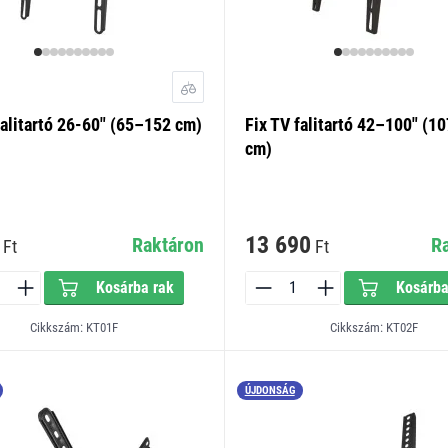
falitartó 26-60" (65–152 cm)
Fix TV falitartó 42–100" (1
cm)
13 690
Raktáron
R
Ft
Ft
Kosárba rak
Kosárba
Cikkszám: KT01F
Cikkszám: KT02F
ÚJDONSÁG