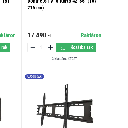
" (81–
Dönthető TV falitartó 42-85" (107–
216 cm)
17 490
aktáron
Raktáron
Ft
 rak
Kosárba rak
Cikkszám: KT03T
ÚJDONSÁG