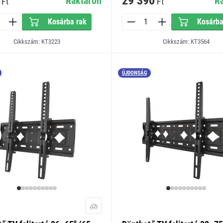
29 390
Raktáron
R
Ft
Ft
Kosárba rak
Kosárba
Cikkszám: KT3223
Cikkszám: KT3564
ÚJDONSÁG