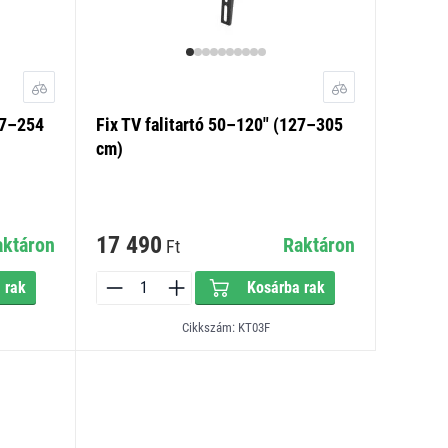
07–254
Fix TV falitartó 50–120" (127–305
cm)
17 490
aktáron
Raktáron
Ft
 rak
Kosárba rak
Cikkszám: KT03F