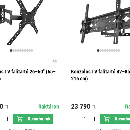
s TV falitartó 26–60" (65–
Konzolos TV falitartó 42–85
)
216 cm)
0
23 790
Raktáron
R
Ft
Ft
Kosárba rak
Kosárba