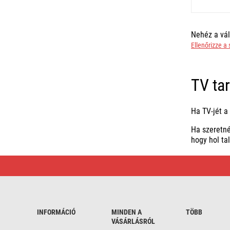
Nehéz a vál
Ellenőrizze a
TV tar
Ha TV-jét a
Ha szeretné
hogy hol ta
TV
tartók
|
Előnyös
vásárlás
INFORMÁCIÓ
MINDEN A
TÖBB
VÁSÁRLÁSRÓL