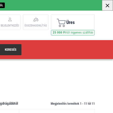
BÓL
Üres
BEJELENTKEZÉS
ÖSSZEHASONLÍTÁS
25 000 Ft
-tól ingyenes szállítás
KERESÉS
legdrágábbtól
Megjelenítés termékek 1 -
11
tól
11