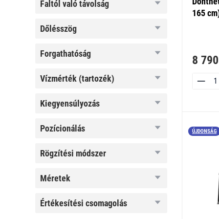
Dönthet
faltól
faltól való távolság
való
165 cm
távolság
dőlésszög
dőlésszög
forgathatóság
forgathatóság
8 790
vízmérték
vízmérték (tartozék)
(tartozék)
kiegyensúlyozás
kiegyensúlyozás
pozícionálás
pozícionálás
ÚJDONSÁG
rögzítési
rögzítési módszer
módszer
méretek
méretek
értékesítési
értékesítési csomagolás
csomagolás