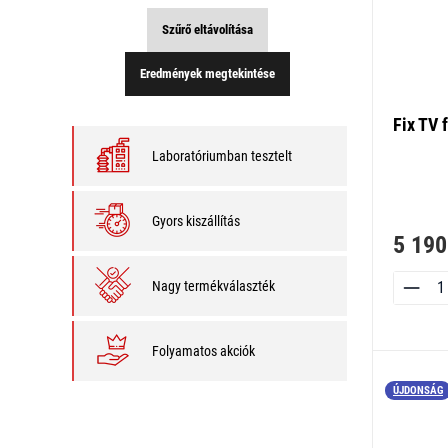
Szűrő eltávolítása
Eredmények megtekintése
Fix TV 
Laboratóriumban tesztelt
Gyors kiszállítás
5 190
Nagy termékválaszték
Folyamatos akciók
ÚJDONSÁG