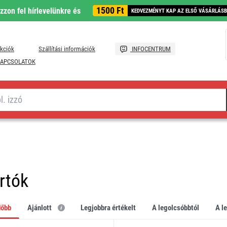
1500 Ft
ozzon fel hírlevelünkre és
KEDVEZMÉNYT KAP AZ ELSŐ VÁSÁRLÁS
kciók
Szállítási információk
INFOCENTRUM
APCSOLATOK
rtók
dőbb
Ajánlott
legjobbra értékelt
a legolcsóbbtól
a 