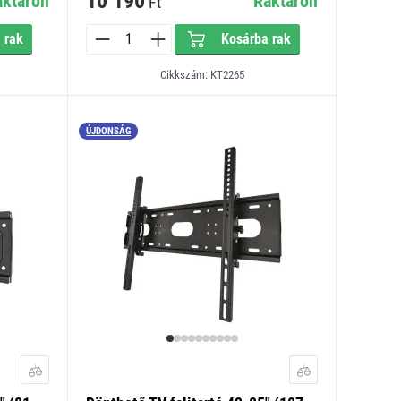
10 190
aktáron
Raktáron
Ft
 rak
Kosárba rak
Cikkszám: KT2265
ÚJDONSÁG