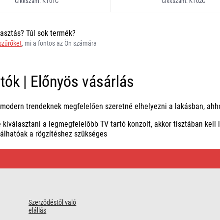
Cikkszám: KT01C
Cikkszám: KT02C
asztás? Túl sok termék?
 szűrőket
, mi a fontos az Ön számára
tók | Előnyös vásárlás
 modern trendeknek megfelelően szeretné elhelyezni a lakásban, ahh
 kiválasztani a legmegfelelőbb TV tartó konzolt, akkor tisztában kell
lálhatóak a rögzítéshez szükséges
Szerződéstől való
elállás