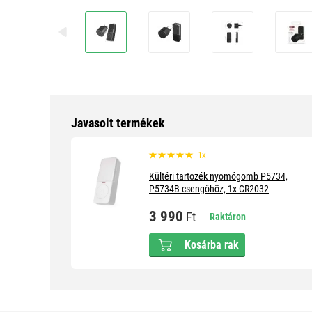
Javasolt termékek
1x
Kültéri tartozék nyomógomb P5734,
P5734B csengőhöz, 1x CR2032
3 990
Ft
Raktáron
Kosárba rak