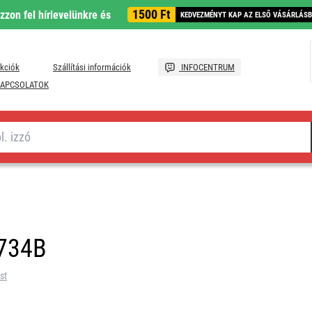
1500 Ft
ozzon fel hírlevelünkre és
KEDVEZMÉNYT KAP AZ ELSŐ VÁSÁRLÁS
kciók
Szállítási információk
INFOCENTRUM
APCSOLATOK
5734B
st