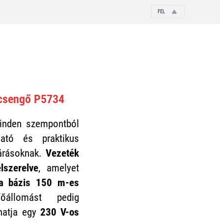
FEL
ucsengő P5734
inden szempontból
ató és praktikus
árásoknak.
Vezeték
lszerelve
, amelyet
 a bázis 150 m-es
állomást pedig
hatja egy
230 V-os