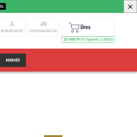
BÓL
Üres
BEJELENTKEZÉS
ÖSSZEHASONLÍTÁS
25 000 Ft
-tól ingyenes szállítás
KERESÉS