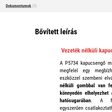
Dokumentumok
(5)
Bővített leírás
Vezeték nélküli kap
A P5734 kapucsengő m
megfelel egy megbízh
eszközzel szembeni elv
nélküli gombbal van fe
könnyedén elhelyezhet
hatósugarában
. A fő
egyszerűen csatlakoztat