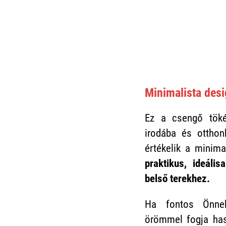
Minimalista des
Ez a csengő töké
irodába és otthon
értékelik a minima
praktikus, ideáli
belső terekhez.
Ha fontos Önne
örömmel fogja has