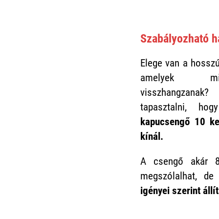
Szabályozható h
Elege van a hosszú
amelyek mi
visszhangzanak?
tapasztalni, h
kapucsengő 10 ke
kínál.
A csengő akár 8
megszólalhat, d
igényei szerint állí