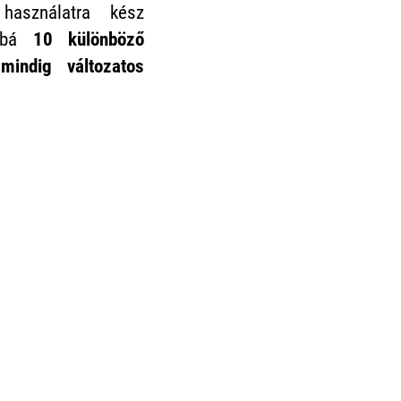
asználatra kész
ábbá
10 különböző
mindig változatos