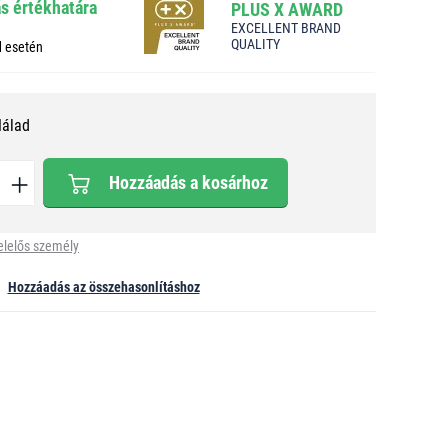
ás értékhatára
PLUS X AWARD
EXCELLENT BRAND
QUALITY
d esetén
Nálad
Hozzáadás a kosárhoz
elelős személy
Hozzáadás az összehasonlításhoz