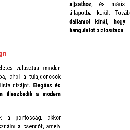
aljzathoz
, és máris h
állapotba kerül. Tov
dallamot kínál, hogy 
hangulatot biztosítson
.
ign
letes választás minden
ba, ahol a tulajdonosok
lista dizájnt.
Elegáns és
san illeszkedik a modern
k a pontosság, akkor
ználni a csengőt, amely