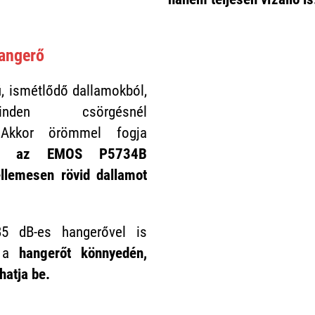
angerő
, ismétlődő dallamokból,
nden csörgésnél
 Akkor örömmel fogja
ogy
az EMOS P5734B
llemesen rövid dallamot
5 dB-es hangerővel is
e a
hangerőt könnyedén,
thatja be.