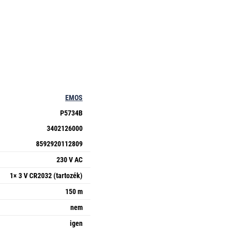
EMOS
P5734B
3402126000
8592920112809
230 V AC
1× 3 V CR2032 (tartozék)
150 m
nem
igen