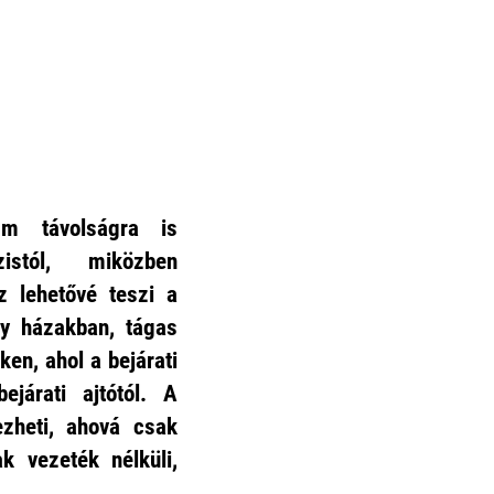
 távolságra is
istól, miközben
z lehetővé teszi a
y házakban, tágas
ken, ahol a bejárati
járati ajtótól. A
zheti, ahová csak
k vezeték nélküli,
.