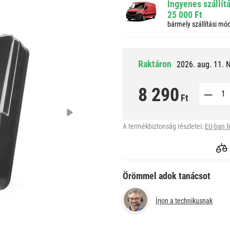
Ingyenes szállít
25 000 Ft
bármely szállítási mó
Raktáron
2026. aug. 11. 
8 290
Ft
A termékbiztonság részletei:
EU-ban f
Örömmel adok tanácsot
Írjon a technikusnak