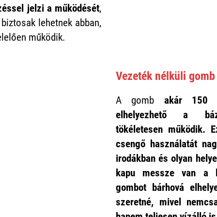
zéssel jelzi a működését
,
 biztosak lehetnek abban,
lelően működik.
Vezeték nélküli gomb
A gomb
akár 150 m
elhelyezhető a báz
tökéletesen működik. E
csengő használatát nag
irodákban és olyan helye
kapu messze van a be
gombot bárhová elhelye
szeretné, mivel nemcsa
hanem teljesen vízálló is