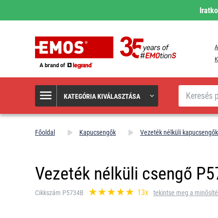
Iratk
A
K
Keresés
KATEGÓRIA KIVÁLASZTÁSA
Főoldal
Kapucsengők
Vezeték nélküli kapucsengők
Vezeték nélküli csengő P
13x
Cikkszám P5734B
tekintse meg a minősíté