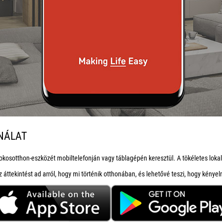
ZNÁLAT
kosotthon-eszközét mobiltelefonján vagy táblagépén keresztül. A tökéletes lok
ttekintést ad arról, hogy mi történik otthonában, és lehetővé teszi, hogy kényel