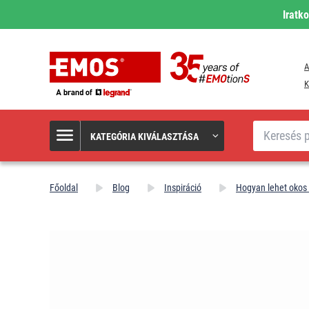
Iratk
A
K
Keresés
KATEGÓRIA KIVÁLASZTÁSA
Főoldal
Blog
Inspiráció
Hogyan lehet okos