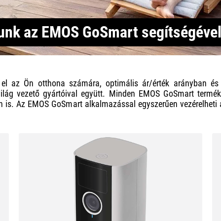
nunk az EMOS GoSmart segítségéve
tük el az Ön otthona számára, optimális ár/érték arányban 
világ vezető gyártóival együtt. Minden EMOS GoSmart termék
 is. Az EMOS GoSmart alkalmazással egyszerűen vezérelheti az