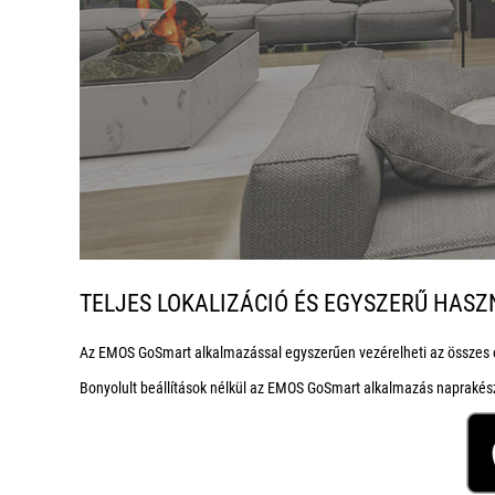
TELJES LOKALIZÁCIÓ ÉS EGYSZERŰ HAS
Az EMOS GoSmart alkalmazással egyszerűen vezérelheti az összes o
Bonyolult beállítások nélkül az EMOS GoSmart alkalmazás naprakész á