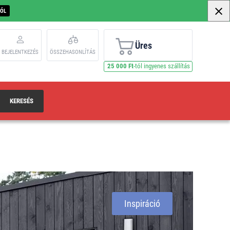
BÓL
Üres
BEJELENTKEZÉS
ÖSSZEHASONLÍTÁS
25 000 Ft
-tól ingyenes szállítás
KERESÉS
Inspiráció