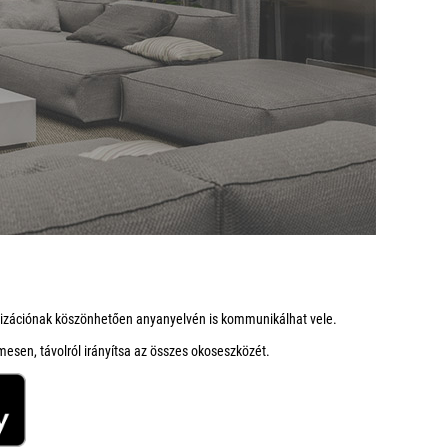
alizációnak köszönhetően anyanyelvén is kommunikálhat vele.
mesen, távolról irányítsa az összes okoseszközét.