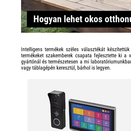
Hogyan lehet okos ottho
Intelligens termékek széles választékát készítet
termékeket szakemberek csapata fejlesztette ki a 
gyártónál és természetesen a mi laboratóriumunkban
vagy táblagépén keresztül, bárhol is legyen.