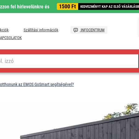
1500 Ft
ozzon fel hírlevelünkre és
KEDVEZMÉNYT KAP AZ ELSŐ VÁSÁRLÁS
kciók
Szállítási információk
INFOCENTRUM
APCSOLATOK
 otthonunk az EMOS GoSmart segítségével?