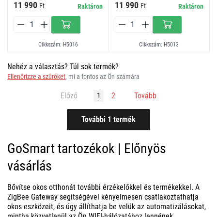
11 990
11 990
Ft
Ft
Raktáron
Raktáron
Cikkszám: H5016
Cikkszám: H5013
Nehéz a választás? Túl sok termék?
Ellenőrizze a szűrőket
, mi a fontos az Ön számára
Előző
1
2
Tovább
GoSmart tartozékok | Előnyös
vásárlás
Bővítse okos otthonát további érzékelőkkel és termékekkel. A
ZigBee Gateway segítségével kényelmesen csatlakoztathatja
okos eszközeit, és úgy állíthatja be velük az automatizálásokat,
mintha közvetlenül az Ön WIFI-hálózatához lennének