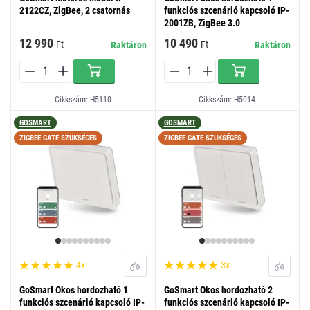
2122CZ, ZigBee, 2 csatornás
funkciós szcenárió kapcsoló IP-
2001ZB, ZigBee 3.0
12 990
10 490
Ft
Ft
Raktáron
Raktáron
Cikkszám: H5110
Cikkszám: H5014
GOSMART
GOSMART
ZIGBEE GATE SZÜKSÉGES
ZIGBEE GATE SZÜKSÉGES
4x
3x
GoSmart Okos hordozható 1
GoSmart Okos hordozható 2
funkciós szcenárió kapcsoló IP-
funkciós szcenárió kapcsoló IP-