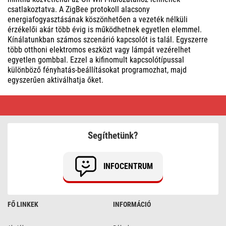
csatlakoztatva. A ZigBee protokoll alacsony
energiafogyasztásának köszönhetően a vezeték nélküli
érzékelői akár több évig is működhetnek egyetlen elemmel.
Kínálatunkban számos szcenárió kapcsolót is talál. Egyszerre
több otthoni elektromos eszközt vagy lámpát vezérelhet
egyetlen gombbal. Ezzel a kifinomult kapcsolótípussal
különböző fényhatás-beállításokat programozhat, majd
egyszerűen aktiválhatja őket.
GoSmart
tartozékok
|
Előnyös
vásárlás
Segíthetünk?
INFOCENTRUM
FŐ LINKEK
INFORMÁCIÓ