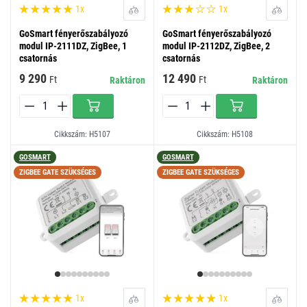
1x
1x
GoSmart fényerőszabályozó
GoSmart fényerőszabályozó
modul IP-2111DZ, ZigBee, 1
modul IP-2112DZ, ZigBee, 2
csatornás
csatornás
9 290
12 490
Ft
Ft
Raktáron
Raktáron
Cikkszám: H5107
Cikkszám: H5108
GOSMART
GOSMART
ZIGBEE GATE SZÜKSÉGES
ZIGBEE GATE SZÜKSÉGES
1x
1x