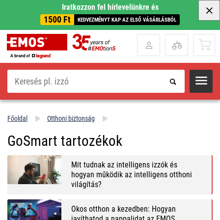
Iratkozzon fel hírlevelünkre és
1500 Ft
KEDVEZMÉNYT KAP AZ ELSŐ VÁSÁRLÁSBÓL
Keresés
Főoldal
Otthoni biztonság
GoSmart tartozékok
Mit tudnak az intelligens izzók és
hogyan működik az intelligens otthoni
világítás?
Okos otthon a kezedben: Hogyan
javíthatod a nappalidat az EMOS