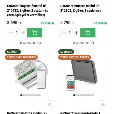
GoSmart kapcsolómodul IP-
GoSmart motoros modul IP-
2104SZ, ZigBee, 2 csatornás
2121CZ, ZigBee, 1 csatornás
(nem igényel N vezetéket)
8 690
9 290
Ft
Ft
Raktáron
Raktáron
Cikkszám: H5104
Cikkszám: H5109
GOSMART
GOSMART
ZIGBEE GATE SZÜKSÉGES
ZIGBEE GATE SZÜKSÉGES
GoSmart motoros modul IP-
GoSmart Okos hordozható 1