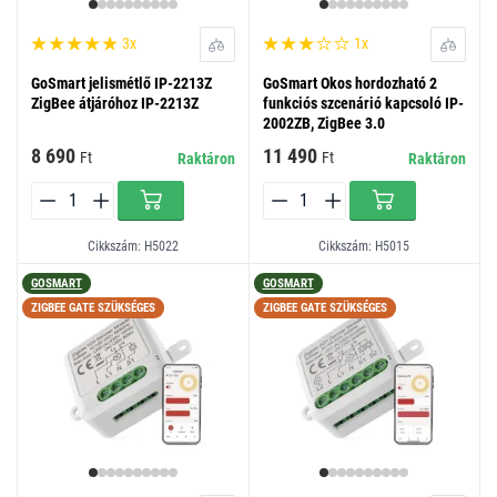
3x
1x
GoSmart jelismétlő IP-2213Z
GoSmart Okos hordozható 2
ZigBee átjáróhoz IP-2213Z
funkciós szcenárió kapcsoló IP-
2002ZB, ZigBee 3.0
8 690
11 490
Ft
Ft
Raktáron
Raktáron
Cikkszám: H5022
Cikkszám: H5015
GOSMART
GOSMART
ZIGBEE GATE SZÜKSÉGES
ZIGBEE GATE SZÜKSÉGES