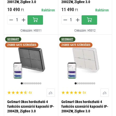
2001ZW, ZigBee 3.0
2002ZW, ZigBee 3.0
10 490
11 490
Ft
Ft
Raktáron
Raktáron
Cikkszám: H5011
Cikkszám: H5012
GOSMART
GOSMART
ZIGBEE GATE SZÜKSÉGES
ZIGBEE GATE SZÜKSÉGES
4x
6x
GoSmart Okos hordozható 4
GoSmart Okos hordozható 4
funkciós szcenárió kapcsoló IP-
funkciós szcenárió kapcsoló IP-
2004ZB, ZigBee 3.0
2004ZW, ZigBee 3.0