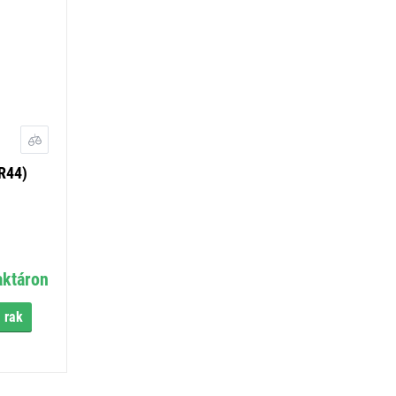
R44)
aktáron
 rak