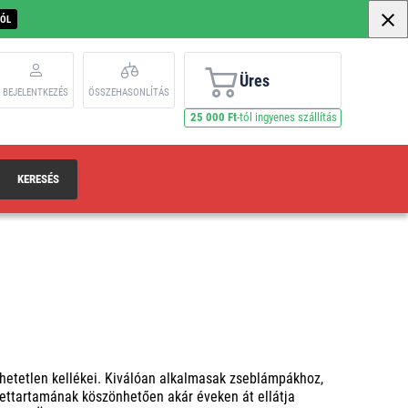
BÓL
Üres
BEJELENTKEZÉS
ÖSSZEHASONLÍTÁS
25 000 Ft
-tól ingyenes szállítás
KERESÉS
hetetlen kellékei. Kiválóan alkalmasak zseblámpákhoz,
ttartamának köszönhetően akár éveken át ellátja