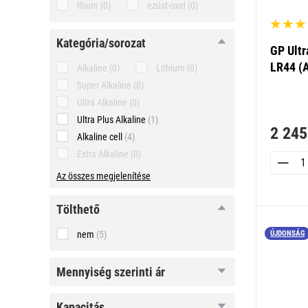
lítium
(0)
ezüst-oxid
(0)
kategória/sorozat
kategória/sorozat
GP Ultr
LR44 (A
Alkaline
(0)
Lithium
(0)
Super Alkaline
(0)
Ultra Alkaline
(0)
Ultra Plus Alkaline
(1)
2 245
Alkaline cell
(4)
Extra Alkaline
(0)
Az összes megjelenítése
tölthető
tölthető
ÚJDONSÁG
nem
(5)
mennyiség
mennyiség szerinti ár
szerinti ár
kapacitás
kapacitás