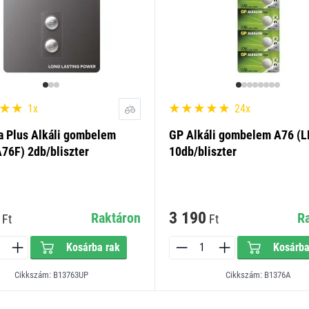
1x
24x
a Plus Alkáli gombelem
GP Alkáli gombelem A76 (L
76F) 2db/bliszter
10db/bliszter
3 190
Raktáron
R
Ft
Ft
Kosárba rak
Kosárba
Cikkszám: B13763UP
Cikkszám: B1376A