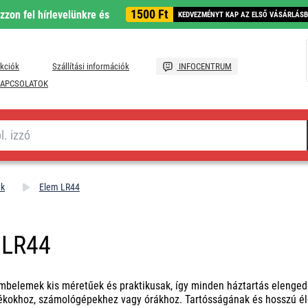
1500 Ft
ozzon fel hírlevelünkre és
KEDVEZMÉNYT KAP AZ ELSŐ VÁSÁRLÁS
kciók
Szállítási információk
INFOCENTRUM
APCSOLATOK
ek
Elem LR44
 LR44
belemek kis méretűek és praktikusak, így minden háztartás elenged
kokhoz, számológépekhez vagy órákhoz. Tartósságának és hosszú éle