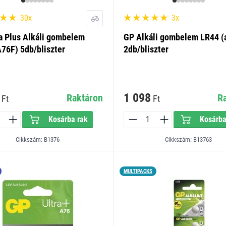
30x
3x
a Plus Alkáli gombelem
GP Alkáli gombelem LR44 (
76F) 5db/bliszter
2db/bliszter
1 098
Raktáron
R
Ft
Ft
Kosárba rak
Kosárba
Cikkszám: B1376
Cikkszám: B13763
MULTIPACKS