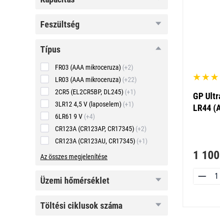
feszültség
feszültség
típus
típus
FR03 (AAA mikroceruza)
(+2)
LR03 (AAA mikroceruza)
(+22)
2CR5 (EL2CR5BP, DL245)
(+1)
GP Ultr
3LR12 4,5 V (laposelem)
(+1)
LR44 (A
6LR61 9 V
(+4)
CR123A (CR123AP, CR17345)
(+2)
CR123A (CR123AU, CR17345)
(+1)
1 100
Az összes megjelenítése
üzemi
üzemi hőmérséklet
hőmérséklet
töltési
töltési ciklusok száma
ciklusok
száma