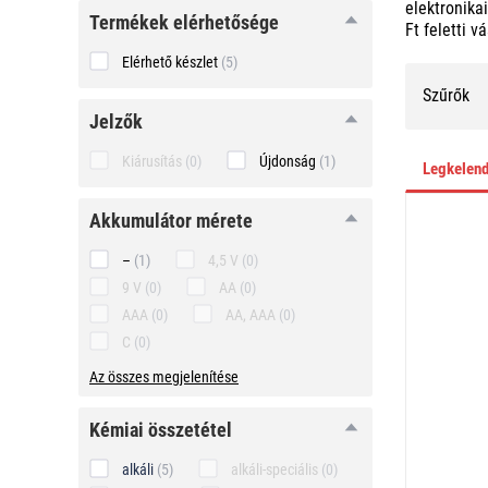
elektronika
Termékek elérhetősége
Ft feletti v
Elérhető készlet
(5)
Szűrők
Jelzők
Kiárusítás
(0)
Újdonság
(1)
Legkelen
akkumulátor
akkumulátor mérete
mérete
–
(1)
4,5 V
(0)
9 V
(0)
AA
(0)
AAA
(0)
AA, AAA
(0)
C
(0)
Az összes megjelenítése
kémiai
kémiai összetétel
összetétel
alkáli
(5)
alkáli-speciális
(0)