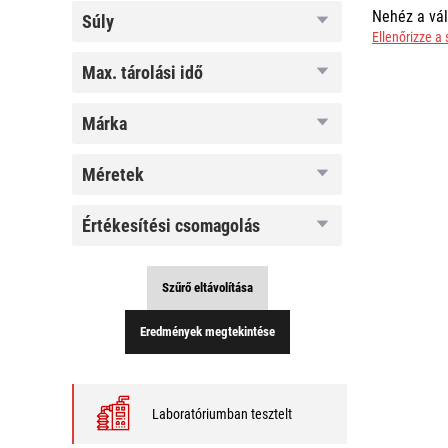
Nehéz a vál
súly
súly
Ellenőrizze a
max.
max. tárolási idő
tárolási
idő
márka
márka
méretek
méretek
értékesítési
értékesítési csomagolás
csomagolás
Szűrő eltávolítása
Eredmények megtekintése
Laboratóriumban tesztelt