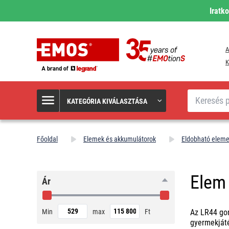
Iratk
A
K
Keresés
KATEGÓRIA KIVÁLASZTÁSA
Főoldal
Elemek és akkumulátorok
Eldobható elem
Elem
Ár
Min
max
Ft
Az LR44 gom
gyermekjáté