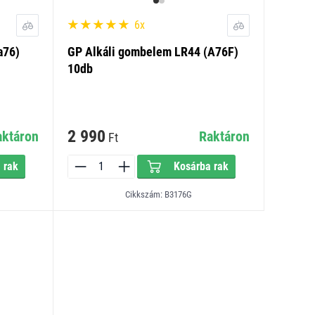
6x
a76)
GP Alkáli gombelem LR44 (A76F)
10db
2 990
aktáron
Raktáron
Ft
 rak
Kosárba rak
Cikkszám: B3176G