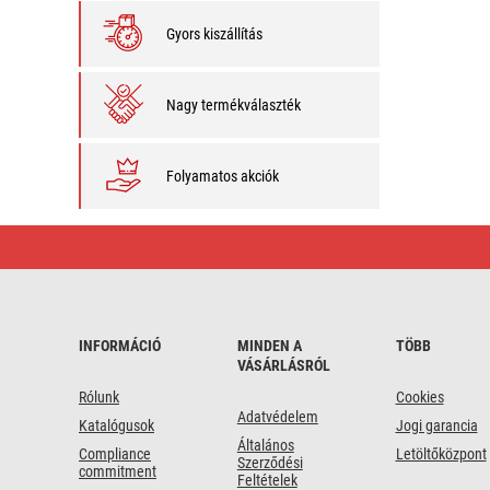
Gyors kiszállítás
Nagy termékválaszték
Folyamatos akciók
Elem
LR44
INFORMÁCIÓ
MINDEN A
TÖBB
VÁSÁRLÁSRÓL
Rólunk
Cookies
Adatvédelem
Katalógusok
Jogi garancia
Általános
Compliance
Letöltőközpont
Szerződési
commitment
Feltételek