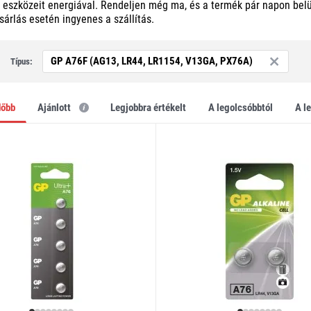
i eszközeit energiával. Rendeljen még ma, és a termék pár napon bel
ásárlás esetén ingyenes a szállítás.
GP A76F (AG13, LR44, LR1154, V13GA, PX76A)
Típus:
dőbb
Ajánlott
legjobbra értékelt
a legolcsóbbtól
a 