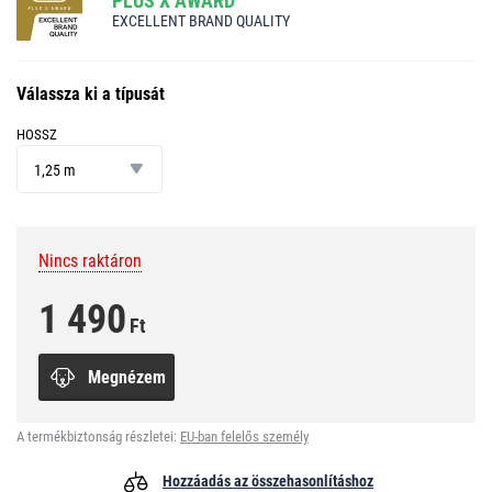
PLUS X AWARD
EXCELLENT BRAND QUALITY
Válassza ki a típusát
HOSSZ
hossz
1,25 m
Nincs raktáron
1 490
Ft
Megnézem
A termékbiztonság részletei:
EU-ban felelős személy
Hozzáadás az összehasonlításhoz