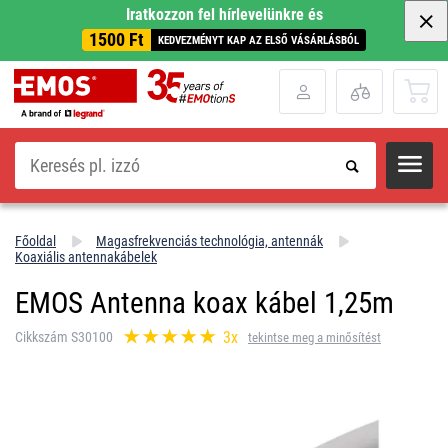
Iratkozzon fel hírlevelünkre és
1500 Ft
KEDVEZMÉNYT KAP AZ ELSŐ VÁSÁRLÁSBÓL
Keresés
Főoldal
Magasfrekvenciás technológia, antennák
Koaxiális antennakábelek
EMOS Antenna koax kábel 1,25m
3x
Cikkszám S30100
tekintse meg a minősítést