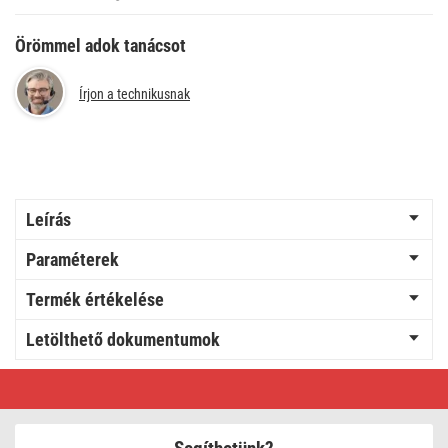
Örömmel adok tanácsot
Írjon a technikusnak
Leírás
Paraméterek
Termék értékelése
Letölthető dokumentumok
EMOS
Antenna
koax
kábel
1,25m