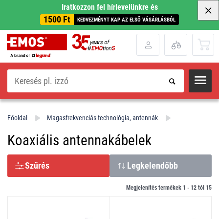
Iratkozzon fel hírlevelünkre és
1500 Ft
KEDVEZMÉNYT KAP AZ ELSŐ VÁSÁRLÁSBÓL
Keresés
Főoldal
Magasfrekvenciás technológia, antennák
Koaxiális antennakábelek
Szűrés
Legkelendőbb
Megjelenítés termékek 1 -
12
tól
15