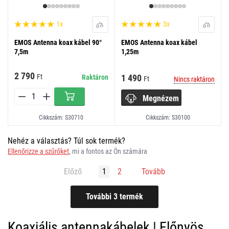
1x
3x
EMOS Antenna koax kábel 90°
EMOS Antenna koax kábel
7,5m
1,25m
2 790
1 490
Ft
Raktáron
Ft
Nincs raktáron
Megnézem
Cikkszám: S30710
Cikkszám: S30100
Nehéz a választás? Túl sok termék?
Ellenőrizze a szűrőket
, mi a fontos az Ön számára
Előző
1
2
Tovább
Koaxiális antennakábelek | Előnyös