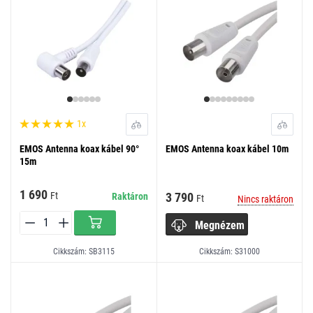
1x
EMOS Antenna koax kábel 90°
EMOS Antenna koax kábel 10m
15m
1 690
3 790
Ft
Raktáron
Ft
Nincs raktáron
Megnézem
Cikkszám: SB3115
Cikkszám: S31000