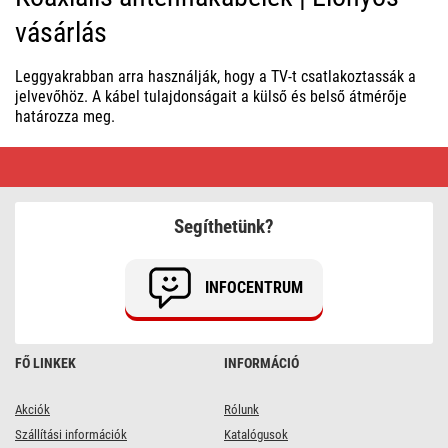
vásárlás
Leggyakrabban arra használják, hogy a TV-t csatlakoztassák a
jelvevőhöz. A kábel tulajdonságait a külső és belső átmérője
határozza meg.
Koaxiális
antennakábelek
|
Előnyös
vásárlás
Segíthetünk?
INFOCENTRUM
FŐ LINKEK
INFORMÁCIÓ
Akciók
Rólunk
Szállítási információk
Katalógusok