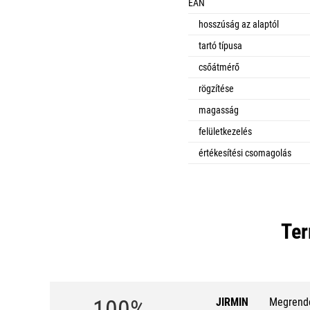
EAN
hosszúság az alaptól
tartó típusa
csőátmérő
rögzítése
magasság
felületkezelés
értékesítési csomagolás
Ter
JIRMIN
Megrende