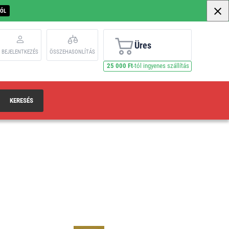
BÓL
Üres
BEJELENTKEZÉS
ÖSSZEHASONLÍTÁS
25 000 Ft
-tól ingyenes szállítás
KERESÉS