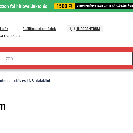
1500 Ft
ozzon fel hírlevelünkre és
KEDVEZMÉNYT KAP AZ ELSŐ VÁSÁRLÁS
kciók
Szállítási információk
INFOCENTRUM
APCSOLATOK
ntennatartók és LNB átalakítók
mm