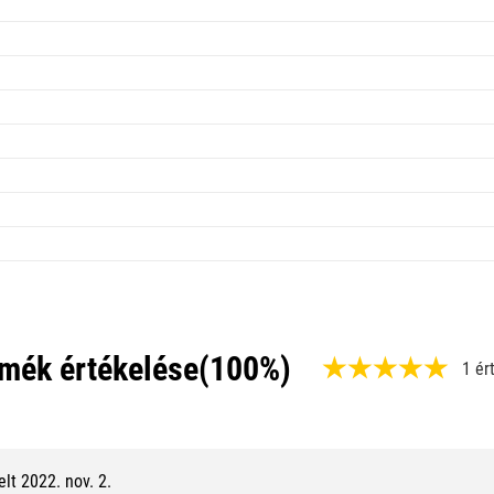
mék értékelése
(100%)
1 ér
,
1
0
lt 2022. nov. 2.