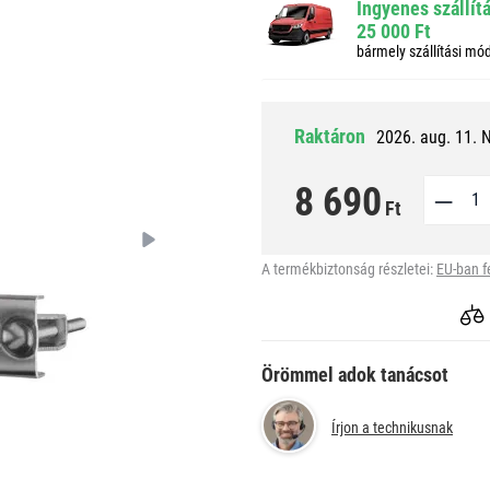
Ingyenes szállít
25 000 Ft
bármely szállítási mó
Raktáron
2026. aug. 11. 
8 690
Ft
A termékbiztonság részletei:
EU-ban f
Örömmel adok tanácsot
Írjon a technikusnak