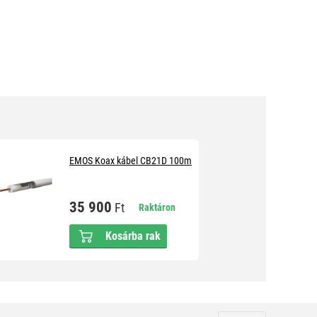
EMOS Koax kábel CB21D 100m
35 900
Ft
Raktáron
Kosárba rak