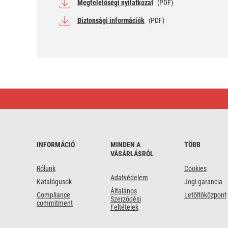
Megfelelőségi nyilatkozat
(PDF)
Biztonsági információk
(PDF)
EMOS
Antennatartó
350mm
INFORMÁCIÓ
MINDEN A
TÖBB
VÁSÁRLÁSRÓL
Rólunk
Cookies
Adatvédelem
Katalógusok
Jogi garancia
Általános
Compliance
Letöltőközpont
Szerződési
commitment
Feltételek