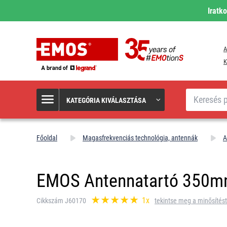
Iratk
A
K
Keresés
KATEGÓRIA KIVÁLASZTÁSA
Főoldal
Magasfrekvenciás technológia, antennák
A
EMOS Antennatartó 350
1x
Cikkszám J60170
tekintse meg a minősítést