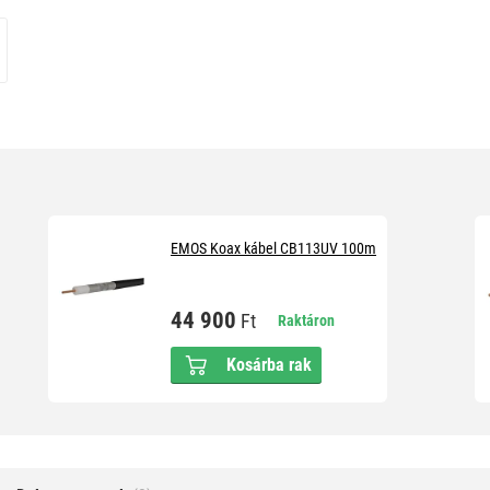
EMOS Koax kábel CB113UV 100m
44 900
Ft
Raktáron
Kosárba rak