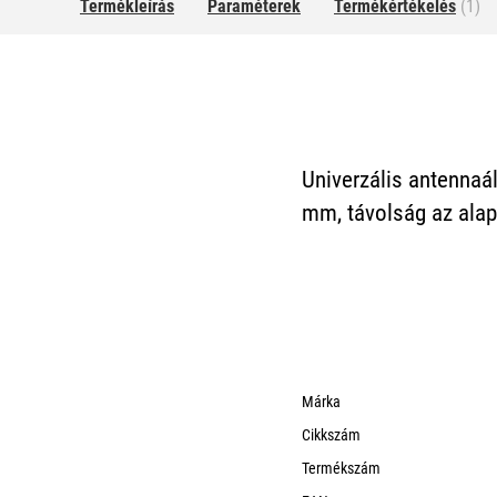
Termékleírás
Paraméterek
Termékértékelés
(1)
Univerzális antennaá
mm, távolság az alapt
Márka
Cikkszám
Termékszám