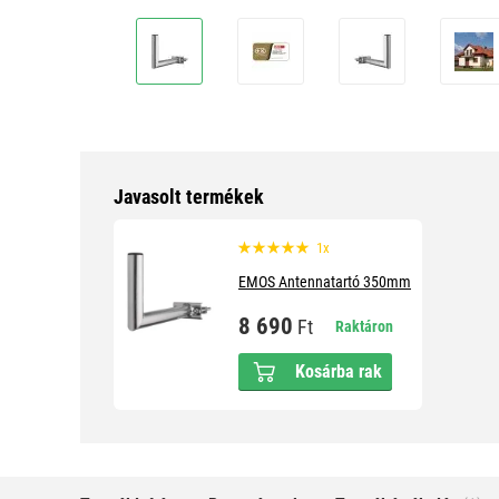
Javasolt termékek
1x
EMOS Antennatartó 350mm
8 690
Ft
Raktáron
Kosárba rak