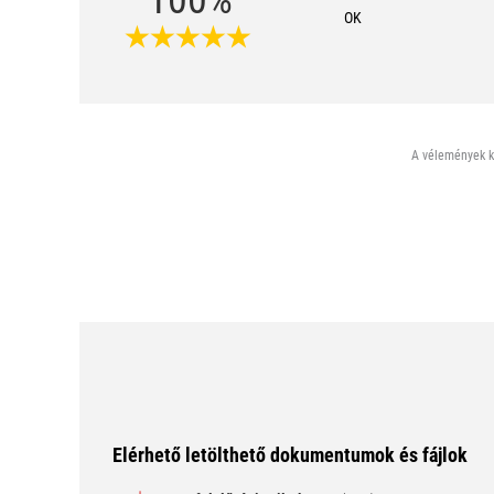
100%
OK
A vélemények ki
Elérhető letölthető dokumentumok és fájlok