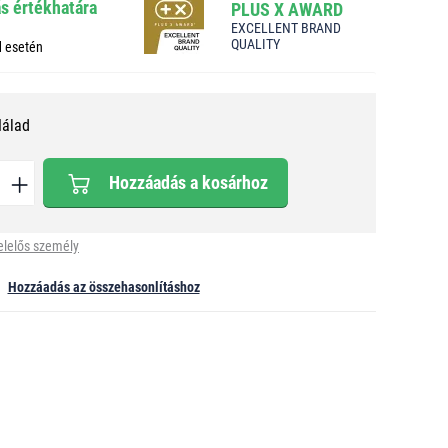
ás értékhatára
PLUS X AWARD
EXCELLENT BRAND
QUALITY
d esetén
Nálad
Hozzáadás a kosárhoz
elelős személy
Hozzáadás az összehasonlításhoz