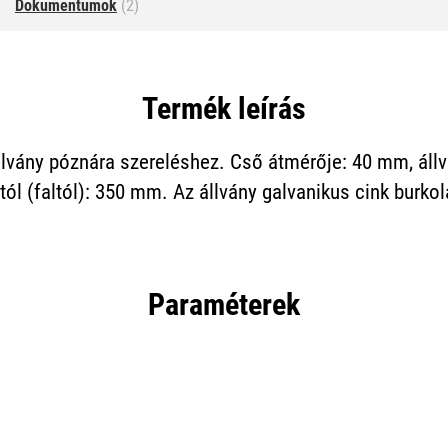
Dokumentumok
(2)
Termék leírás
llvány póznára szereléshez. Cső átmérője: 40 mm, ál
ól (faltól): 350 mm. Az állvány galvanikus cink burkola
Paraméterek