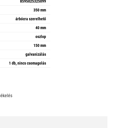
8595025325099
350 mm
árbócra szerelhető
40 mm
oszlop
150 mm
galvanizálás
1 db, nincs csomagolás
tékelés