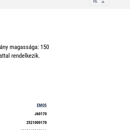
FEL
lvány magassága: 150
ttal rendelkezik.
EMOS
J60170
2521000170