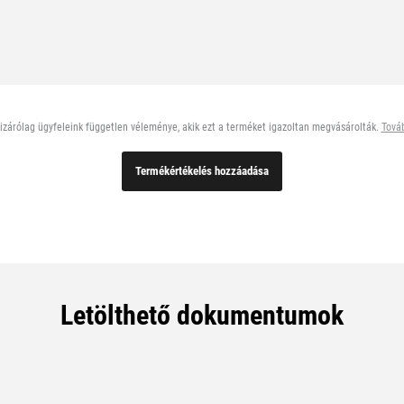
0
%
,
1
0
zárólag ügyfeleink független véleménye, akik ezt a terméket igazoltan megvásárolták.
Továb
/
Termékértékelés hozzáadása
1
0
Letölthető dokumentumok