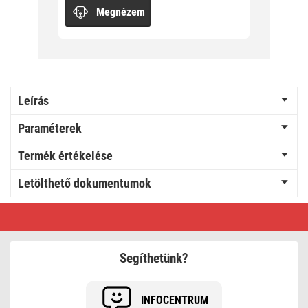
Megnézem
Leírás
Paraméterek
Termék értékelése
Letölthető dokumentumok
GoSmart
fényerőszabályozó
modul
IP-
2111DZ,
Segíthetünk?
ZigBee,
1
csatornás
INFOCENTRUM