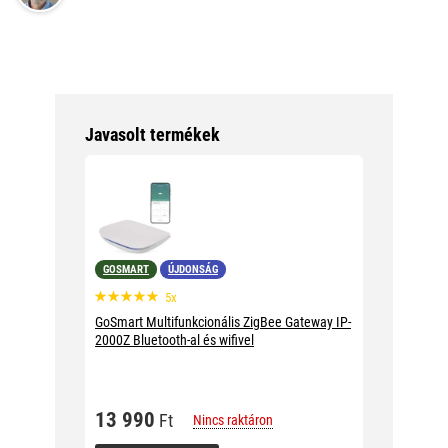
Javasolt termékek
GOSMART
ÚJDONSÁG
5x
GoSmart Multifunkcionális ZigBee Gateway IP-
2000Z Bluetooth-al és wifivel
13 990
Ft
Nincs raktáron