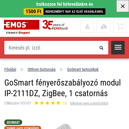
Iratkozzon fel hírlevelünkre és
1500 Ft
KEDVEZMÉNYT KAP AZ ELSŐ VÁSÁRLÁSBÓL
Keresés
Főoldal
Otthoni biztonság
GoSmart tartozékok
GoSmart fényerőszabályozó modul
IP-2111DZ, ZigBee, 1 csatornás
1x
Cikkszám H5107
tekintse meg a minősítést
GOSMART
ZIGBEE GATE SZÜKSÉGES