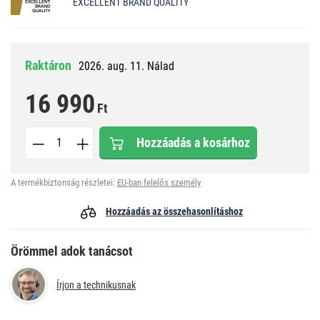
EXCELLENT BRAND QUALITY
Raktáron
2026. aug. 11. Nálad
16 990
Ft
Hozzáadás a kosárhoz
A termékbiztonság részletei:
EU-ban felelős személy
Hozzáadás az összehasonlításhoz
Örömmel adok tanácsot
Írjon a technikusnak