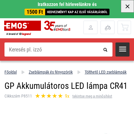
Iratkozzon fel hírlevelünkre és
1500 Ft
KEDVEZMÉNYT KAP AZ ELSŐ VÁSÁRLÁSBÓL
Keresés
Főoldal
Zseblámpák és fényszórók
Tölthető LED zseblámpák
GP Akkumulátoros LED lámpa CR41
9x
Cikkszám P8511
tekintse meg a minősítést