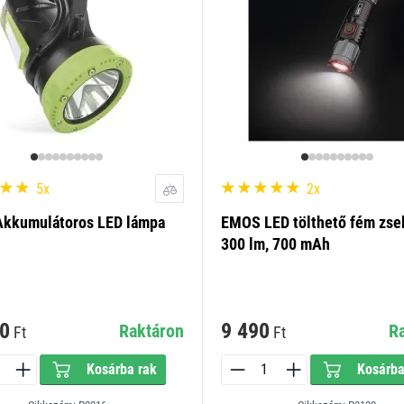
5x
2x
kkumulátoros LED lámpa
EMOS LED tölthető fém zse
300 lm, 700 mAh
0
9 490
Raktáron
R
Ft
Ft
Kosárba rak
Kosárba