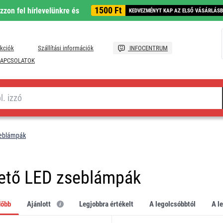
1500 Ft
ozzon fel hírlevelünkre és
KEDVEZMÉNYT KAP AZ ELSŐ VÁSÁRLÁS
kciók
Szállítási információk
INFOCENTRUM
APCSOLATOK
seblámpák
hető LED zseblámpák
dőbb
Ajánlott
legjobbra értékelt
a legolcsóbbtól
a 