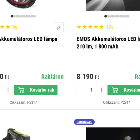
9x
12x
kkumulátoros LED lámpa
EMOS Akkumulátoros LED 
210 lm, 1 800 mAh
0
8 190
Raktáron
R
Ft
Ft
Kosárba rak
Kosárba
Cikkszám: P2317
Cikkszám: P2314
ÚJDONSÁG