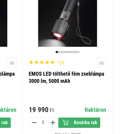
12x
blámpa
EMOS LED tölthető fém zseblámpa
3000 lm, 5000 mAh
19 990
aktáron
Raktáron
Ft
 rak
Kosárba rak