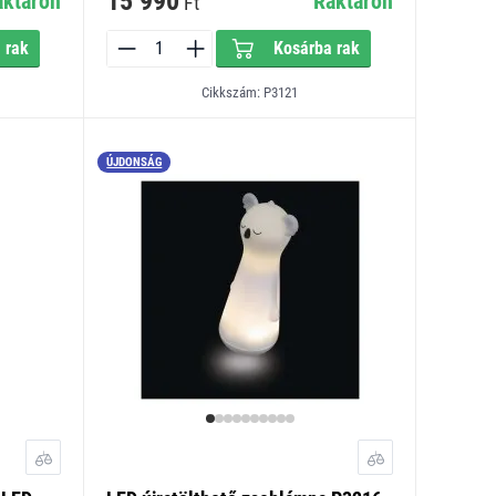
15 990
aktáron
Raktáron
Ft
 rak
Kosárba rak
Cikkszám: P3121
ÚJDONSÁG