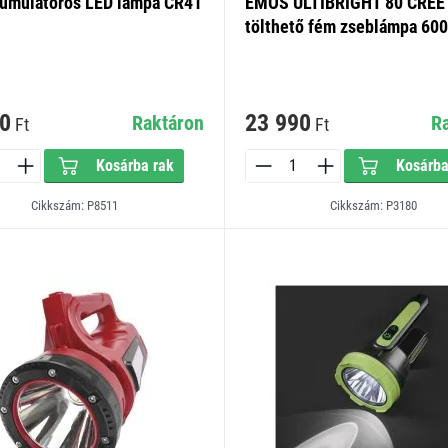
umulátoros LED lámpa CR41
EMOS ULTIBRIGHT 80 CREE
tölthető fém zseblámpa 60
0
23 990
Raktáron
R
Ft
Ft
Kosárba rak
Kosárba
Cikkszám: P8511
Cikkszám: P3180