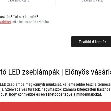
Cikkszám: P2316
Cikkszám: P3120
asztás? Túl sok termék?
 szűrőket
, mi a fontos az Ön számára
ető LED zseblámpák | Előnyös vásárl
LED zseblámpa megkönnyíti munkáját, kellemesebbé teszi a természet
is. Szenvedélyes túrázók, hegymászók számára kifejezetten hasznos (k
ípust, hogy könnyebbé és élvezhetőbbé tegye a mindennapokat.