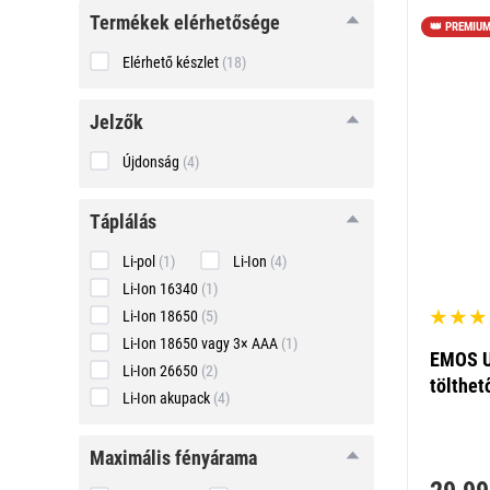
Termékek elérhetősége
👑 PREMIU
Elérhető készlet
(18)
Jelzők
Újdonság
(4)
táplálás
táplálás
Li-pol
(1)
Li-Ion
(4)
Li-Ion 16340
(1)
Li-Ion 18650
(5)
Li-Ion 18650 vagy 3× AAA
(1)
EMOS U
Li-Ion 26650
(2)
tölthe
Li-Ion akupack
(4)
maximális
maximális fényárama
fényárama