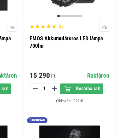
9x
lámpa
EMOS Akkumulátoros LED lámpa
700lm
15 290
aktáron
Raktáron
Ft
 rak
Kosárba rak
Cikkszám: P2315
ÚJDONSÁG