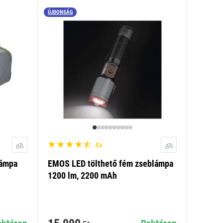
ÚJDONSÁG
4x
lámpa
EMOS LED tölthető fém zseblámpa
1200 lm, 2200 mAh