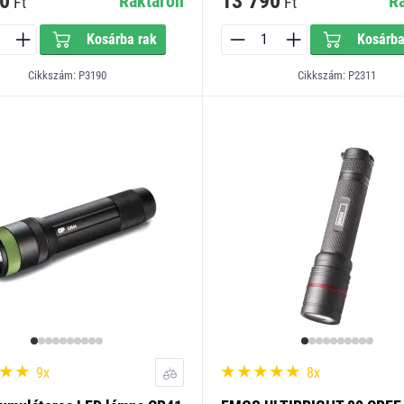
0
13 790
Raktáron
R
Ft
Ft
Kosárba rak
Kosárba
Cikkszám: P3190
Cikkszám: P2311
9x
8x