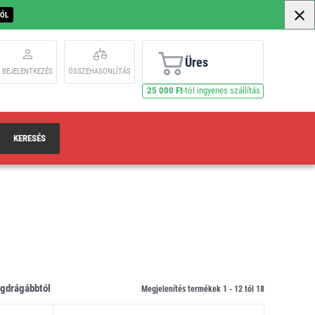
BÓL
Üres
BEJELENTKEZÉS
ÖSSZEHASONLÍTÁS
25 000 Ft
-tól ingyenes szállítás
KERESÉS
legdrágábbtól
Megjelenítés termékek 1 -
12
tól
18