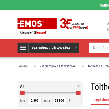
Iratk
A
K
Keresés
KATEGÓRIA KIVÁLASZTÁSA
Főoldal
Zseblámpák és fényszórók
Tölthető LED z
Tölt
Ár
Legkelen
Min
max
Ft