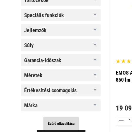
tartozékok
speciális
speciális funkciók
funkciók
jellemzők
jellemzők
súly
súly
garancia-
garancia-időszak
időszak
EMOS A
méretek
méretek
850 lm
értékesítési
értékesítési csomagolás
csomagolás
márka
márka
19 09
Szűrő eltávolítása