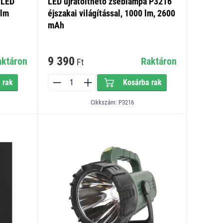
 LED
LED újratölthető zseblámpa P3216
0lm
éjszakai világítással, 1000 lm, 2600
mAh
9 390
aktáron
Raktáron
Ft
 rak
Kosárba rak
Cikkszám: P3216