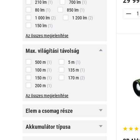
29 99
210 lm
(1)
700 lm
(1)
80 lm
(1)
850 lm
(1)
1 000 lm
(2)
1 200 lm
(2)
150 lm
(1)
Az összes megjelenítése
max.
max. világítási távolság
világítási
távolság
500 m
(1)
5 m
(1)
100 m
(1)
135 m
(1)
150 m
(1)
170 m
(2)
200 m
(1)
Az összes megjelenítése
elem a
elem a csomag része
csomag
része
akkumulátor
akkumulátor típusa
típusa