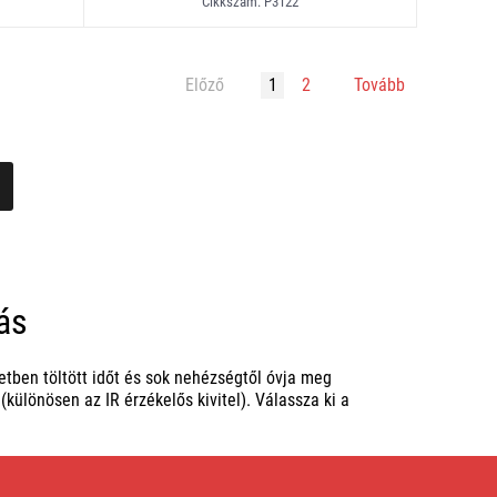
Cikkszám: P3122
Előző
1
2
Tovább
ás
ben töltött időt és sok nehézségtől óvja meg
ülönösen az IR érzékelős kivitel). Válassza ki a