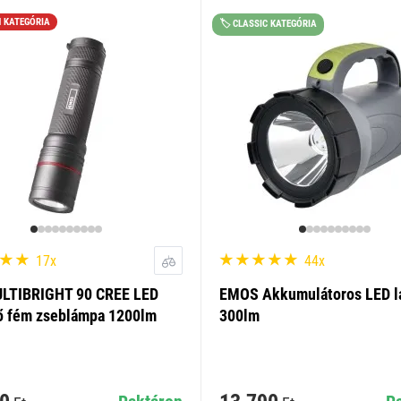
M KATEGÓRIA
🏷️ CLASSIC KATEGÓRIA
17x
44x
LTIBRIGHT 90 CREE LED
EMOS Akkumulátoros LED 
tő fém zseblámpa 1200lm
300lm