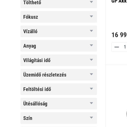
GP Akk
tölthető
tölthető
fókusz
fókusz
vízálló
vízálló
16 99
anyag
anyag
világítási
világítási idő
idő
üzemidő
üzemidő részletezés
részletezés
feltöltési
feltöltési idő
idő
ütésállóság
ütésállóság
szín
szín