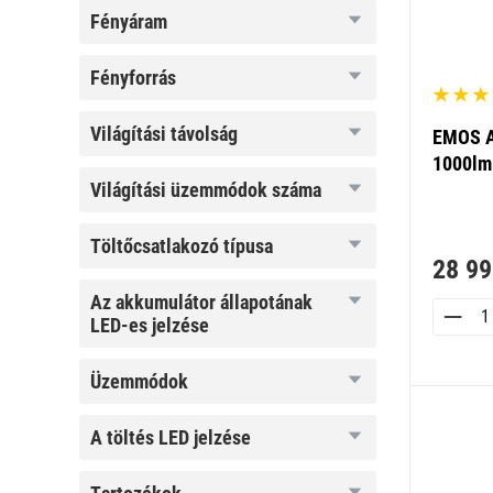
fényáram
fényáram
fényforrás
fényforrás
világítási
világítási távolság
EMOS A
távolság
1000lm
világítási
világítási üzemmódok száma
üzemmódok
száma
töltőcsatlakozó
töltőcsatlakozó típusa
típusa
28 99
az
az akkumulátor állapotának
akkumulátor
LED-es jelzése
állapotának
LED-es
jelzése
üzemmódok
üzemmódok
a
a töltés LED jelzése
töltés
LED
jelzése
tartozékok