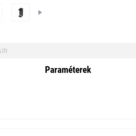
k
(2)
Paraméterek