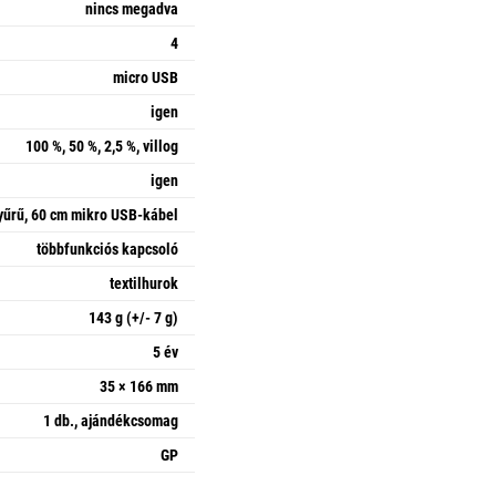
nincs megadva
4
micro USB
igen
100 %, 50 %, 2,5 %, villog
igen
yűrű, 60 cm mikro USB-kábel
többfunkciós kapcsoló
textilhurok
143 g (+/- 7 g)
5 év
35 × 166 mm
1 db., ajándékcsomag
GP