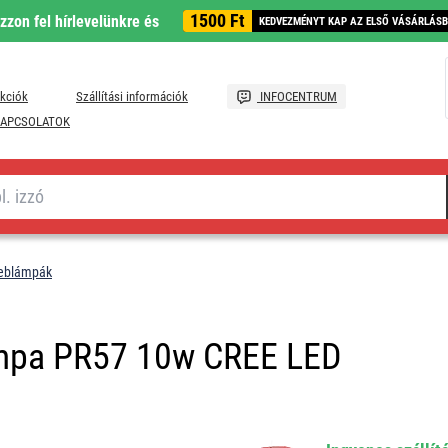
1500 Ft
ozzon fel hírlevelünkre és
KEDVEZMÉNYT KAP AZ ELSŐ VÁSÁRLÁS
kciók
Szállítási információk
INFOCENTRUM
APCSOLATOK
seblámpák
mpa PR57 10w CREE LED