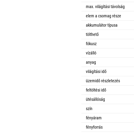
max. világítási távolság
elem a csomag része
akkumulátor típusa
tölthető
fókusz
vízálló
anyag
világítási idő
üzemidő részletezés
feltöltési idő
ütésállóság
szín
fényáram
fényforrás