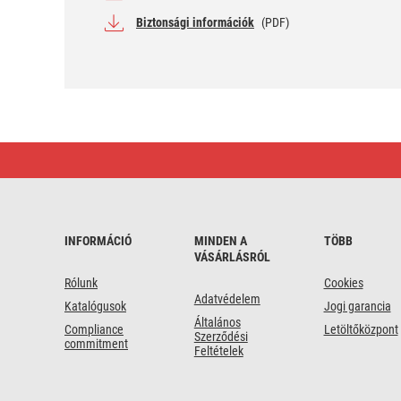
Biztonsági információk
(PDF)
GP
Akkumulátoros
LED
lámpa
PR57
10w
CREE
INFORMÁCIÓ
MINDEN A
TÖBB
LED
VÁSÁRLÁSRÓL
Rólunk
Cookies
Adatvédelem
Katalógusok
Jogi garancia
Általános
Compliance
Letöltőközpont
Szerződési
commitment
Feltételek