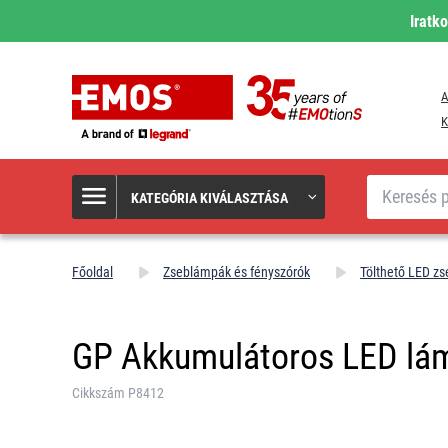
Iratk
A
K
Keresés
KATEGÓRIA KIVÁLASZTÁSA
Főoldal
Zseblámpák és fényszórók
Tölthető LED z
GP Akkumulátoros LED lá
Cikkszám P8412