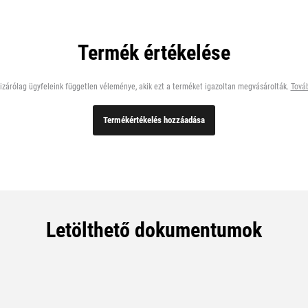
Termék értékelése
zárólag ügyfeleink független véleménye, akik ezt a terméket igazoltan megvásárolták.
Továb
Termékértékelés hozzáadása
Letölthető dokumentumok