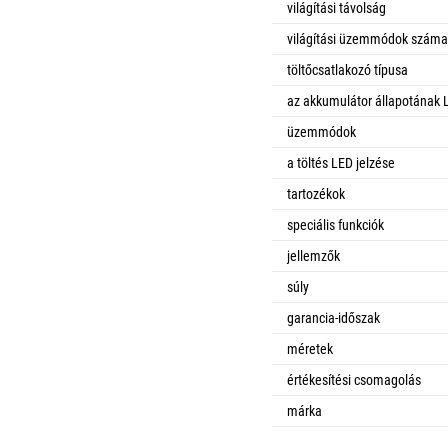
világítási távolság
világítási üzemmódok száma
töltőcsatlakozó típusa
az akkumulátor állapotának 
üzemmódok
a töltés LED jelzése
tartozékok
speciális funkciók
jellemzők
súly
garancia-időszak
méretek
értékesítési csomagolás
márka