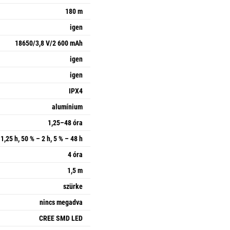
180 m
igen
18650/3,8 V/2 600 mAh
igen
igen
IPX4
alumínium
1,25–48 óra
1,25 h, 50 % – 2 h, 5 % – 48 h
4 óra
1,5 m
szürke
nincs megadva
CREE SMD LED