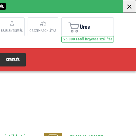
BÓL
Üres
BEJELENTKEZÉS
ÖSSZEHASONLÍTÁS
25 000 Ft
-tól ingyenes szállítás
KERESÉS