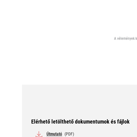
A vélemények ki
Elérhető letölthető dokumentumok és fájlok
Útmutató
(PDF)