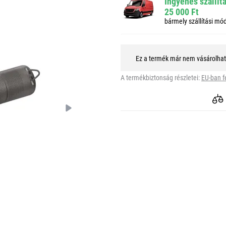
Ingyenes szállít
25 000 Ft
bármely szállítási mó
Ez a termék már nem vásárolha
A termékbiztonság részletei:
EU-ban f