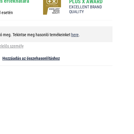
ás értékhatára
PLUS X AWARD
EXCELLENT BRAND
QUALITY
d esetén
tó meg. Tekintse meg hasonló temékeinket
here
.
elelős személy
Hozzáadás az összehasonlításhoz