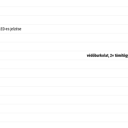
LED-es jelzése
védőburkolat, 2× tömítőg