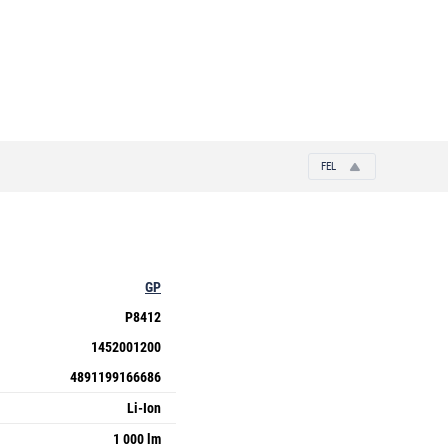
FEL
GP
P8412
1452001200
4891199166686
Li-Ion
1 000 lm