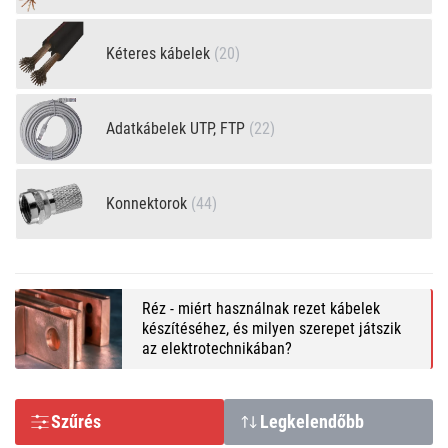
Kéteres kábelek
(20)
Adatkábelek UTP, FTP
(22)
Konnektorok
(44)
Réz - miért használnak rezet kábelek
készítéséhez, és milyen szerepet játszik
az elektrotechnikában?
Szűrés
Legkelendőbb