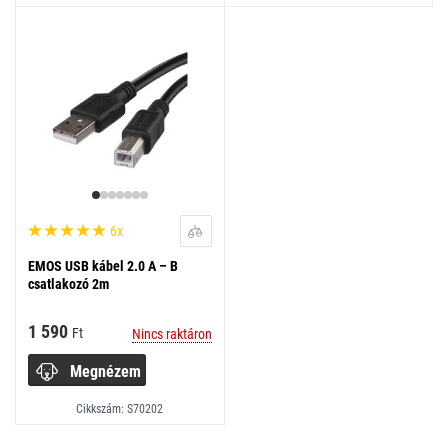
6x
EMOS USB kábel 2.0 A – B
csatlakozó 2m
1 590
Ft
Nincs raktáron
Megnézem
Cikkszám: S70202