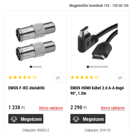
Megjelenítés termékek 133 -
135
tól
135
2x
5x
EMOS F-IEC átalakító
EMOS HDMI kábel 2.0 A-A dugó
90°, 1.5m
1 238
2 290
Ft
Ft
Nincs raktáron
Nincs raktáron
Megnézem
Megnézem
Cikkszám: R5852.2
Cikkszám: S10110