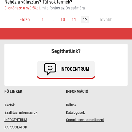
Nehéz a választás? Túl sok termék?
Ellenőrizze a szűrőket
, mi a fontos az Ön számára
Előző
1
...
10
11
12
Tovább
Koaxiális,
adat
és
AV
kábelek
Segíthetünk?
|
Előnyös
vásárlás
INFOCENTRUM
FŐ LINKEK
INFORMÁCIÓ
Akciók
Rólunk
Szállítási információk
Katalógusok
INFOCENTRUM
Compliance commitment
KAPCSOLATOK