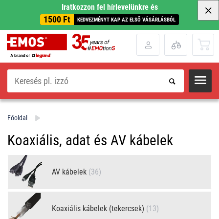
Iratkozzon fel hírlevelünkre és
1500 Ft
KEDVEZMÉNYT KAP AZ ELSŐ VÁSÁRLÁSBÓL
Keresés
Főoldal
Koaxiális, adat és AV kábelek
AV kábelek
(36)
Koaxiális kábelek (tekercsek)
(13)