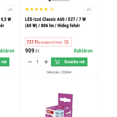
5x
 9,5 W
LED izzó Classic A60 / E27 / 7 W
hér
(60 W) / 806 lm / Hideg fehér
727 Ft
a kóddal:
IZZOK20
909
aktáron
Raktáron
Ft
 rak
Kosárba rak
Cikkszám: ZQ5E44