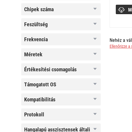
chipek
chipek száma
M
száma
feszültség
feszültség
frekvencia
frekvencia
Nehéz a vál
Ellenőrizze a
méretek
méretek
értékesítési
értékesítési csomagolás
csomagolás
támogatott
támogatott OS
OS
kompatibilitás
kompatibilitás
protokoll
protokoll
hangalapú
hangalapú asszisztensek általi