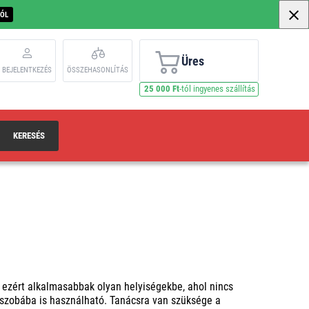
BÓL
Üres
BEJELENTKEZÉS
ÖSSZEHASONLÍTÁS
25 000 Ft
-tól ingyenes szállítás
KERESÉS
, ezért alkalmasabbak olyan helyiségekbe, ahol nincs
lőszobába is használható. Tanácsra van szüksége a