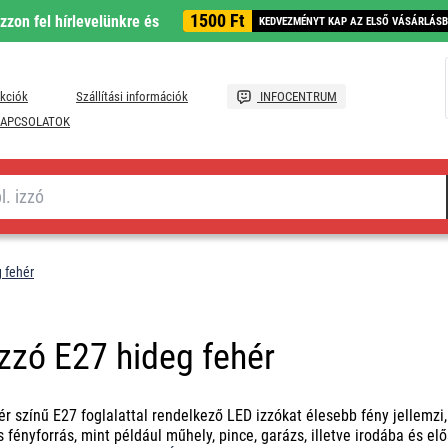
1500 Ft
ozzon fel hírlevelünkre és
KEDVEZMÉNYT KAP AZ ELSŐ VÁSÁRLÁS
kciók
Szállítási információk
INFOCENTRUM
APCSOLATOK
 fehér
zzó E27 hideg fehér
ér színű E27 foglalattal rendelkező LED izzókat élesebb fény jellemzi
 fényforrás, mint például műhely, pince, garázs, illetve irodába és e