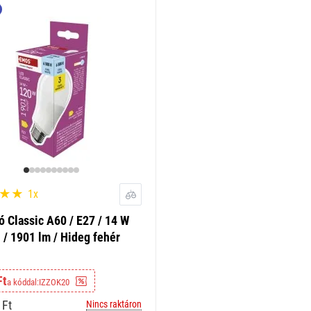
1x
ó Classic A60 / E27 / 14 W
 / 1901 lm / Hideg fehér
Ft
a kóddal:
IZZOK20
Ft
Nincs raktáron