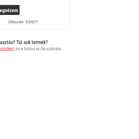
egnézem
Cikkszám: ZQ5D77
asztás? Túl sok termék?
 szűrőket
, mi a fontos az Ön számára