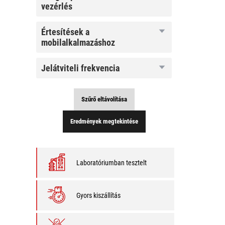
asszisztensek
vezérlés
általi vezérlés
értesítések a
értesítések a
mobilalkalmazáshoz
mobilalkalmazáshoz
jelátviteli
jelátviteli frekvencia
frekvencia
Szűrő eltávolítása
Eredmények megtekintése
Laboratóriumban tesztelt
Gyors kiszállítás