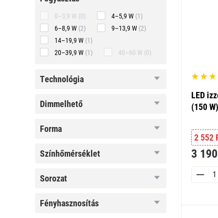
0–3,9 W
(0)
4–5,9 W
(1)
6–8,9 W
(2)
9–13,9 W
(2)
14–19,9 W
(1)
20–39,9 W
(1)
40–60 W
(0)
technológia
technológia
LED izz
dimmelhető
dimmelhető
(150 W)
forma
forma
2 552 
3 190
színhőmérséklet
színhőmérséklet
sorozat
sorozat
fényhasznosítás
fényhasznosítás