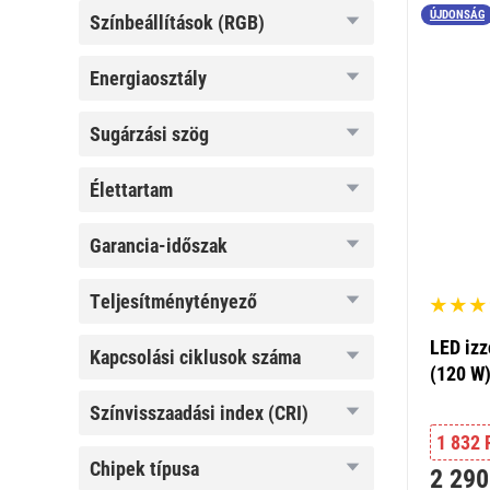
ÚJDONSÁG
színbeállítások
színbeállítások (RGB)
(RGB)
energiaosztály
energiaosztály
sugárzási
sugárzási szög
szög
élettartam
élettartam
garancia-
garancia-időszak
időszak
teljesítménytényező
teljesítménytényező
LED izz
kapcsolási
kapcsolási ciklusok száma
(120 W)
ciklusok
száma
színvisszaadási
színvisszaadási index (CRI)
index (CRI)
1 832 
chipek
chipek típusa
2 290
típusa