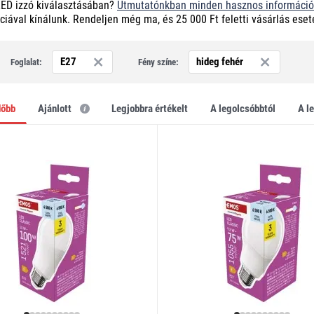
LED izzó kiválasztásában?
Útmutatónkban minden hasznos információ
ciával kínálunk. Rendeljen még ma, és 25 000 Ft feletti vásárlás eset
E27
hideg fehér
Foglalat:
Fény színe:
dőbb
Ajánlott
legjobbra értékelt
a legolcsóbbtól
a 