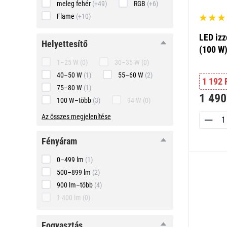
meleg fehér
(+49)
RGB
(+6)
Flame
(+10)
LED izz
helyettesítő
helyettesítő
(100 W)
1–25 W
(0)
30–35 W
(0)
40–50 W
(1)
55–60 W
(2)
1 192 
75–80 W
(1)
1 490
100 W–több
(3)
94 W
(0)
Az összes megjelenítése
fényáram
fényáram
0–499 lm
(1)
500–899 lm
(2)
900 lm–több
(4)
1 400 lm
(0)
fogyasztás
fogyasztás