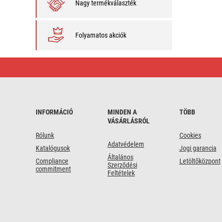
Nagy termékválaszték
Folyamatos akciók
LED
izzó
E27
hideg
fehér
INFORMÁCIÓ
MINDEN A
TÖBB
VÁSÁRLÁSRÓL
Rólunk
Cookies
Adatvédelem
Katalógusok
Jogi garancia
Általános
Compliance
Letöltőközpont
Szerződési
commitment
Feltételek