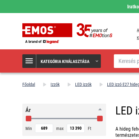
Iratk
A
K
Keresés
KATEGÓRIA KIVÁLASZTÁSA
Főoldal
Izzók
LED izzók
LED izzó E27 hideg
LED i
Ár
Min
max
Ft
A hideg feh
természetes