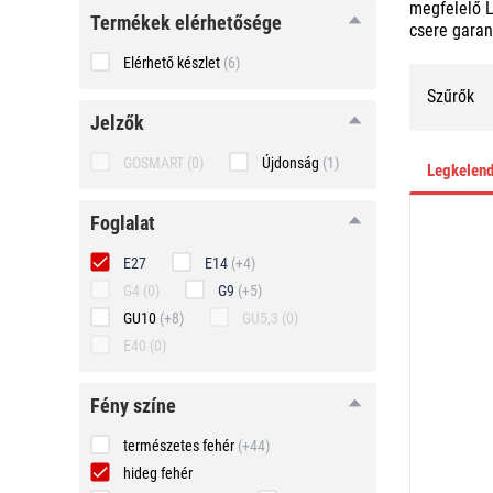
megfelelő 
Termékek elérhetősége
csere garan
Elérhető készlet
(6)
Szűrők
Jelzők
GOSMART
(0)
Újdonság
(1)
Legkelen
foglalat
foglalat
E27
E14
(+4)
G4
(0)
G9
(+5)
GU10
(+8)
GU5,3
(0)
E40
(0)
fény
fény színe
színe
természetes fehér
(+44)
hideg fehér