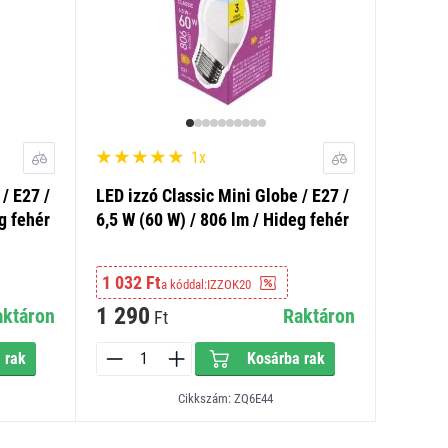
1x
/ E27 /
LED izzó Classic Mini Globe / E27 /
g fehér
6,5 W (60 W) / 806 lm / Hideg fehér
1 032 Ft
a kóddal:
IZZOK20
1 290
aktáron
Raktáron
Ft
 rak
Kosárba rak
Cikkszám: ZQ6E44