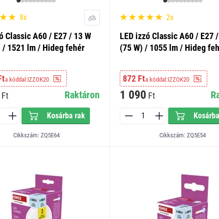
8x
2x
ó Classic A60 / E27 / 13 W
LED izzó Classic A60 / E27 /
 / 1521 lm / Hideg fehér
(75 W) / 1055 lm / Hideg fe
Ft
872 Ft
a kóddal:
IZZOK20
a kóddal:
IZZOK20
1 090
Raktáron
R
Ft
Ft
Kosárba rak
Kosárba
Cikkszám: ZQ5E64
Cikkszám: ZQ5E54