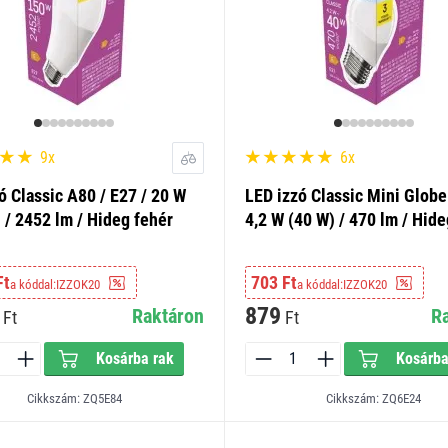
9x
6x
ó Classic A80 / E27 / 20 W
LED izzó Classic Mini Globe 
 / 2452 lm / Hideg fehér
4,2 W (40 W) / 470 lm / Hide
Ft
703 Ft
a kóddal:
IZZOK20
a kóddal:
IZZOK20
879
Raktáron
R
Ft
Ft
Kosárba rak
Kosárba
Cikkszám: ZQ5E84
Cikkszám: ZQ6E24