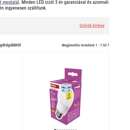
t megtalál
. Minden LED izzót 3 év garanciával és azonnali
én ingyenesen szállítunk.
Szűrők törlése
legdrágábbtól
Megjelenítés termékek 1 -
7
tól
7