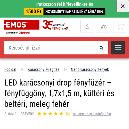
Iratkozzon fel hírlevelünkre és
1500 Ft
KEDVEZMÉNYT KAP AZ ELSŐ VÁSÁRLÁSBÓL
Keresés
Főoldal
Karácsonyi világítás
Nano karácsonyi fények
LED karácsonyi drop fényfüzér –
fényfüggöny, 1,7x1,5 m, kültéri és
beltéri, meleg fehér
8x
Cikkszám D3EW02
tekintse meg a minősítést