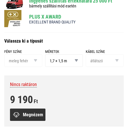
Ingyenes szállítás értékhatára 25 000 Ft
bármely szállítási mód esetén
PLUS X AWARD
EXCELLENT BRAND QUALITY
Válassza ki a típusát
FÉNY SZÍNE
MÉRETEK
KÁBEL SZÍNE
fény
méretek
kábel
színe
színe
meleg fehér
1,7 × 1,5 m
átlátszó
Nincs raktáron
9 190
Ft
Megnézem