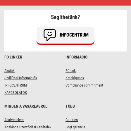
karácsonyi
drop
fényfüzér
–
Segíthetünk?
fényfüggöny,
1,7x1,5
m,
kültéri
INFOCENTRUM
és
beltéri,
meleg
fehér
FŐ LINKEK
INFORMÁCIÓ
Akciók
Rólunk
Szállítási információk
Katalógusok
INFOCENTRUM
Compliance commitment
KAPCSOLATOK
MINDEN A VÁSÁRLÁSRÓL
TÖBB
Adatvédelem
Cookies
Általános Szerződési Feltételek
Jogi garancia