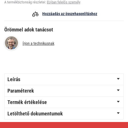
A termékbiztonság részletei:
EU-ban felelős személy
Hozzáadás az összehasonlításhoz
Örömmel adok tanácsot
Írjon a technikusnak
Leírás
Paraméterek
Termék értékelése
Letölthető dokumentumok
LED