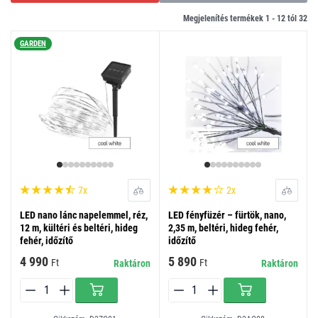
Megjelenítés termékek 1 -
12
tól
32
GARDEN
7x
2x
LED nano lánc napelemmel, réz,
LED fényfüzér – fürtök, nano,
12 m, kültéri és beltéri, hideg
2,35 m, beltéri, hideg fehér,
fehér, időzítő
időzítő
4 990
5 890
Ft
Ft
Raktáron
Raktáron