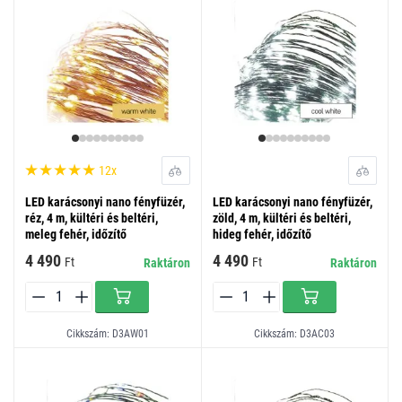
12x
LED karácsonyi nano fényfüzér,
LED karácsonyi nano fényfüzér,
réz, 4 m, kültéri és beltéri,
zöld, 4 m, kültéri és beltéri,
meleg fehér, időzítő
hideg fehér, időzítő
4 490
4 490
Ft
Ft
Raktáron
Raktáron
Cikkszám: D3AW01
Cikkszám: D3AC03