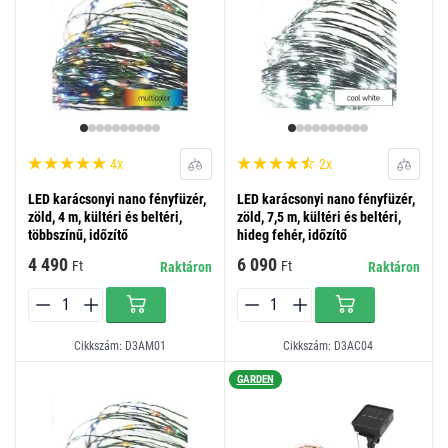
4x
2x
LED karácsonyi nano fényfüzér,
LED karácsonyi nano fényfüzér,
zöld, 4 m, kültéri és beltéri,
zöld, 7,5 m, kültéri és beltéri,
többszínű, időzítő
hideg fehér, időzítő
4 490
6 090
Ft
Ft
Raktáron
Raktáron
Cikkszám: D3AM01
Cikkszám: D3AC04
GARDEN