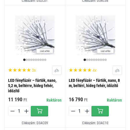
Cikkszám: D3ZC01
Cikkszám: D3AC08
3x
4x
LED fényfüzér – fürtök, nano,
LED fényfüzér – fürtök, nano, 8
5,2 m, beltérre, hideg fehér,
m, beltéri, hideg fehér, időzítő
időzítő
11 190
16 790
Ft
Ft
Raktáron
Raktáron
Cikkszám: D3AC09
Cikkszám: D3AC10