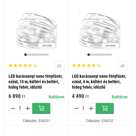
5x
5x
LED karácsonyi nano fényfüzér,
LED karácsonyi nano fényfüzér,
ezüst, 10 m, kültéri és beltéri,
ezüst, 4 m, kültéri és beltéri,
hideg fehér, időzítő
hideg fehér, időzítő
6 890
4 490
Ft
Ft
Raktáron
Raktáron
Cikkszám: D3AC01
Cikkszám: D3AC02