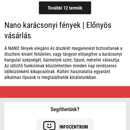
Nano karácsonyi fények | Előnyös
vásárlás
A NANO fények elegáns és diszkrét megjelenést biztosítanak a
díszíteni kívánt felületen, vagy tárgyon elősegítve a karácsonyi
hangulat szépségét, bármelyik színt, típust, méretet választja.
Az időzítő funkciónak köszönhetően minden nap rendszeres
időközönként kikapcsolnak. Kültéri használatra egyaránt
alkalmas típusok is megtalálhatók kínálatunkban.
Nano
karácsonyi
fények
|
Előnyös
Segíthetünk?
vásárlás
INFOCENTRUM