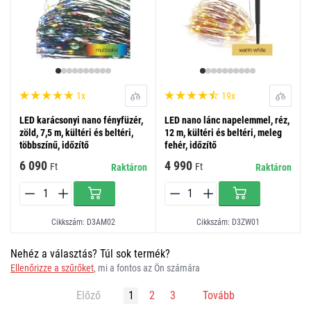
1x
19x
LED karácsonyi nano fényfüzér,
LED nano lánc napelemmel, réz,
zöld, 7,5 m, kültéri és beltéri,
12 m, kültéri és beltéri, meleg
többszínű, időzítő
fehér, időzítő
6 090
4 990
Ft
Ft
Raktáron
Raktáron
Cikkszám: D3AM02
Cikkszám: D3ZW01
Nehéz a választás? Túl sok termék?
Ellenőrizze a szűrőket
, mi a fontos az Ön számára
Előző
1
2
3
Tovább