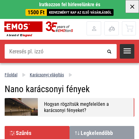
Iratkozzon fel hírlevelünkre és
1500 Ft
KEDVEZMÉNYT KAP AZ ELSŐ VÁSÁRLÁSBÓL
Keresés
Főoldal
Karácsonyi világítás
Nano karácsonyi fények
Hogyan rögzítsük megfelelően a
karácsonyi fényeket?
Szűrés
Legkelendőbb