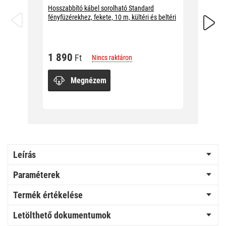
Hosszabbító kábel sorolható Standard
Hosszab
fényfüzérekhez, fekete, 10 m, kültéri és beltéri
fényfüzé
beltéri
1 890
Ft
Nincs raktáron
1 89
Megnézem
Leírás
Paraméterek
Termék értékelése
Letölthető dokumentumok