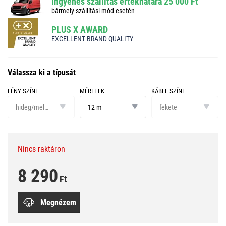
Ingyenes szállítás értékhatára 25 000 Ft
bármely szállítási mód esetén
PLUS X AWARD
EXCELLENT BRAND QUALITY
Válassza ki a típusát
FÉNY SZÍNE
MÉRETEK
KÁBEL SZÍNE
fény
méretek
kábel
színe
színe
hideg/meleg fehér
12 m
fekete
Nincs raktáron
8 290
Ft
Megnézem