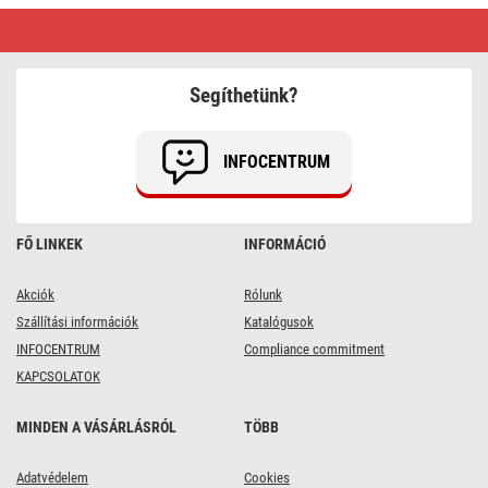
LED
karácsonyi
fényfüzér,
12
m,
Segíthetünk?
kültéri
és
beltéri,
meleg/hideg
INFOCENTRUM
fehér,
időzítő
FŐ LINKEK
INFORMÁCIÓ
Akciók
Rólunk
Szállítási információk
Katalógusok
INFOCENTRUM
Compliance commitment
KAPCSOLATOK
MINDEN A VÁSÁRLÁSRÓL
TÖBB
Adatvédelem
Cookies