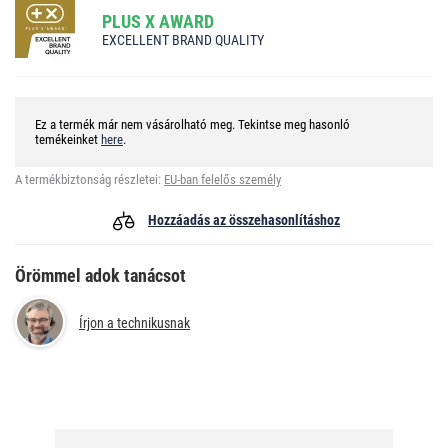
PLUS X AWARD
EXCELLENT BRAND QUALITY
Ez a termék már nem vásárolható meg. Tekintse meg hasonló
temékeinket
here
.
A termékbiztonság részletei:
EU-ban felelős személy
Hozzáadás az összehasonlításhoz
Örömmel adok tanácsot
Írjon a technikusnak