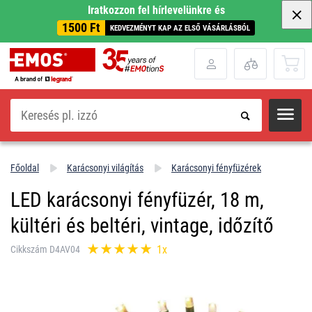
Iratkozzon fel hírlevelünkre és
1500 Ft
KEDVEZMÉNYT KAP AZ ELSŐ VÁSÁRLÁSBÓL
Keresés
Főoldal
Karácsonyi világítás
Karácsonyi fényfüzérek
LED karácsonyi fényfüzér, 18 m,
kültéri és beltéri, vintage, időzítő
1x
Cikkszám D4AV04