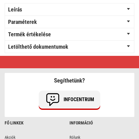
Leírás
Paraméterek
Termék értékelése
Letölthető dokumentumok
LED
karácsonyi
fényfüzér,
18
m,
Segíthetünk?
kültéri
és
beltéri,
vintage,
INFOCENTRUM
időzítő
FŐ LINKEK
INFORMÁCIÓ
Akciók
Rólunk