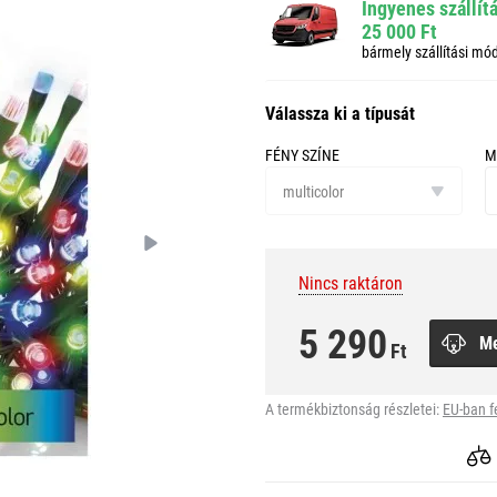
Ingyenes szállít
25 000 Ft
bármely szállítási mó
Válassza ki a típusát
FÉNY SZÍNE
M
fény
m
színe
multicolor
Nincs raktáron
5 290
M
Ft
A termékbiztonság részletei:
EU-ban f