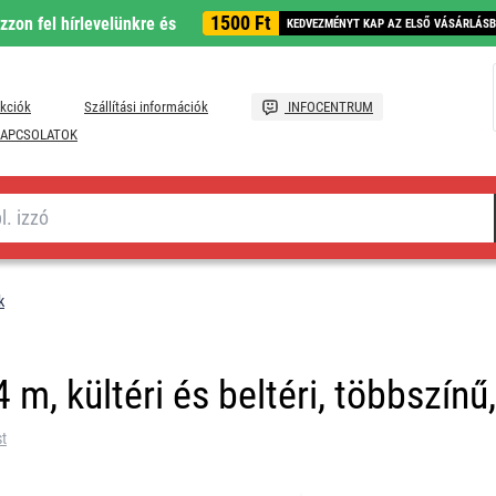
1500 Ft
ozzon fel hírlevelünkre és
KEDVEZMÉNYT KAP AZ ELSŐ VÁSÁRLÁS
kciók
Szállítási információk
INFOCENTRUM
APCSOLATOK
k
m, kültéri és beltéri, többszínű,
st