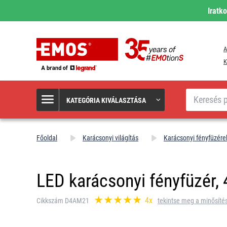
Iratk
A
K
Keresés
KATEGÓRIA KIVÁLASZTÁSA
Főoldal
Karácsonyi világítás
Karácsonyi fényfüzére
LED karácsonyi fényfüzér, 4 
4x
Cikkszám D4AM21
tekintse meg a minősíté