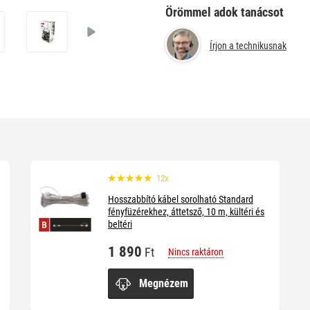
Örömmel adok tanácsot
Írjon a technikusnak
12x
Hosszabbító kábel sorolható Standard
fényfüzérekhez, áttetsző, 10 m, kültéri és
beltéri
1 890
Ft
Nincs raktáron
Megnézem