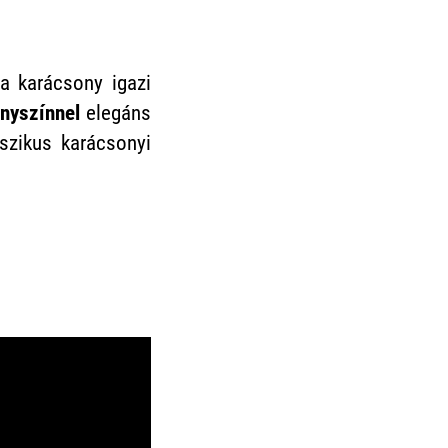
a karácsony igazi
ényszínnel
elegáns
sszikus karácsonyi