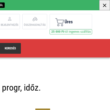
BÓL
Üres
BEJELENTKEZÉS
ÖSSZEHASONLÍTÁS
25 000 Ft
-tól ingyenes szállítás
KERESÉS
 progr, időz.