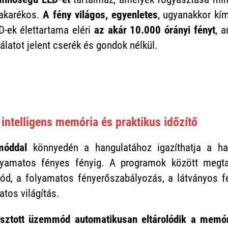
takarékos.
A fény világos, egyenletes
, ugyanakkor kí
D-ek élettartama eléri
az akár 10.000 órányi fényt
, 
latot jelent cserék és gondok nélkül.
intelligens memória és praktikus időzítő
móddal
könnyedén a hangulatához igazíthatja a ha
olyamatos fényes fényig. A programok között megta
d, a folyamatos fényerőszabályozás, a látványos f
tos világítás.
asztott üzemmód automatikusan eltárolódik a memó