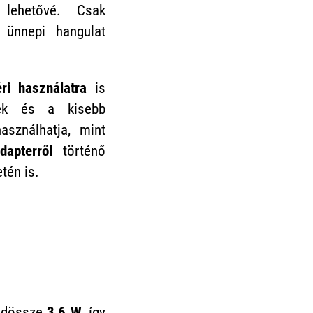
 lehetővé. Csak
 ünnepi hangulat
éri használatra
is
nek és a kisebb
sználhatja, mint
dapterről
történő
tén is.
indössze
3,6 W
, így