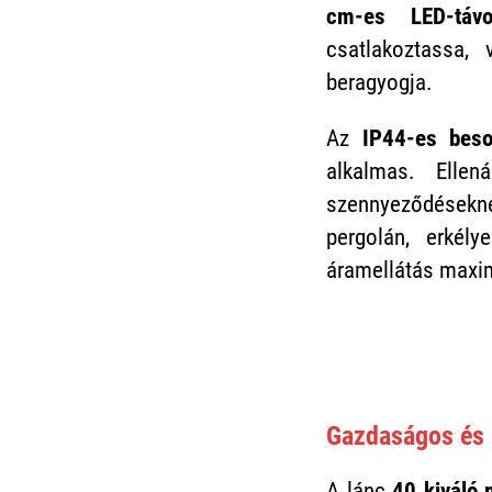
cm-es LED-távo
csatlakoztassa,
beragyogja.
Az
IP44-es beso
alkalmas. Elle
szennyeződésekn
pergolán, erkél
áramellátás maxim
Gazdaságos és 
A lánc
40 kiváló