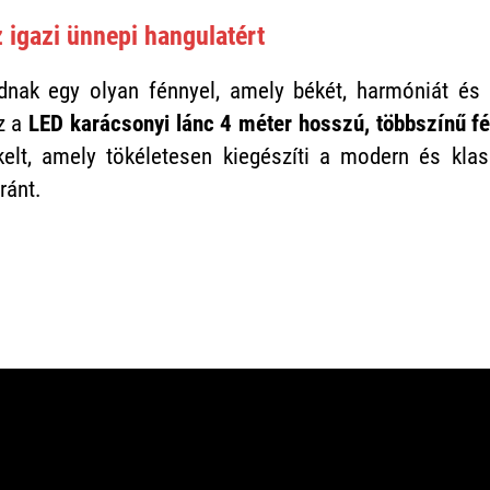
z igazi ünnepi hangulatért
dnak egy olyan fénnyel, amely békét, harmóniát és 
z a
LED karácsonyi lánc 4 méter hosszú, többszínű f
kelt, amely tökéletesen kiegészíti a modern és kla
ránt.