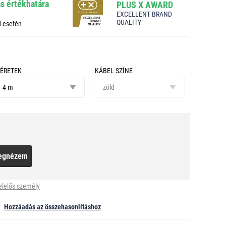
ás értékhatára
PLUS X AWARD
EXCELLENT BRAND
QUALITY
d esetén
ÉRETEK
KÁBEL SZÍNE
éretek
kábel
4 m
színe
zöld
egnézem
elelős személy
Hozzáadás az összehasonlításhoz