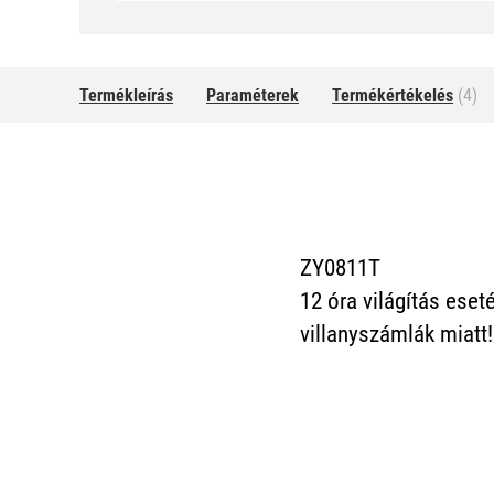
Termékleírás
Paraméterek
Termékértékelés
(4)
ZY0811T
12 óra világítás eset
villanyszámlák miatt!