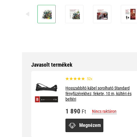
Javasolt termékek
52x
Hosszabbító kábel sorolható Standard
fényfüzérekhez, fekete, 10 m, kültéri és
beltéri
1 890
Ft
Nincs raktáron
Megnézem