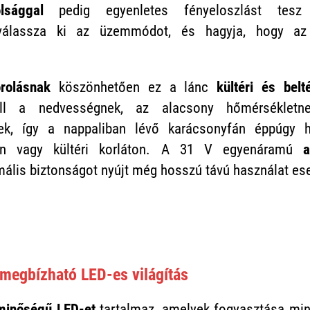
lsággal
pedig egyenletes fényeloszlást tesz
 válassza ki az üzemmódot, és hagyja, hogy az
rolásnak
köszönhetően ez a lánc
kültéri és belt
náll a nedvességnek, az alacsony hőmérséklet
ek, így a nappaliban lévő karácsonyfán éppúgy ha
yen vagy kültéri korláton. A 31 V egyenáramú
a
ális biztonságot nyújt még hosszú távú használat ese
megbízható LED-es világítás
 minőségű LED-et
tartalmaz, amelyek fogyasztása m