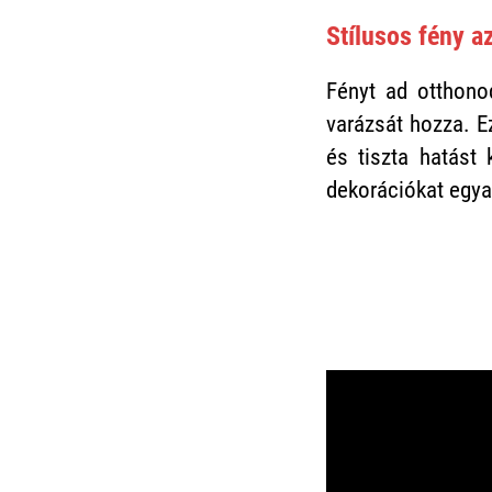
Stílusos fény a
Fényt ad otthono
varázsát hozza. E
és tiszta hatást 
dekorációkat egya