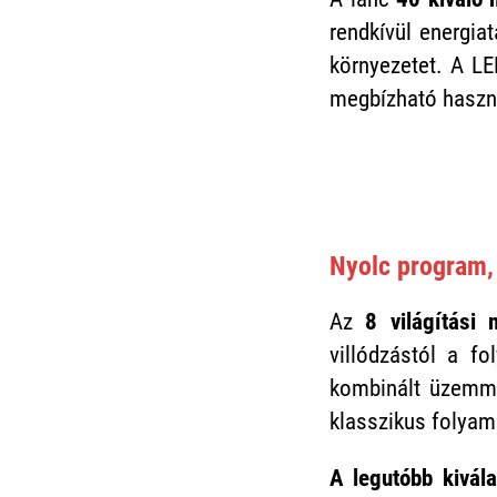
rendkívül energia
környezetet. A LE
megbízható haszná
Nyolc program, 
Az
8 világítási 
villódzástól a f
kombinált üzemmó
klasszikus folyama
A legutóbb kivál