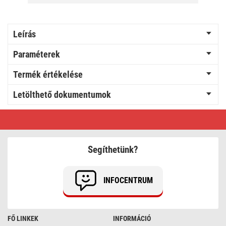
Leírás
Paraméterek
Termék értékelése
Letölthető dokumentumok
LED
karácsonyi
fényfüzér,
8,4
m,
Segíthetünk?
3x
AA,
kültéri
és
INFOCENTRUM
beltéri,
meleg
fehér,
időzítő
FŐ LINKEK
INFORMÁCIÓ