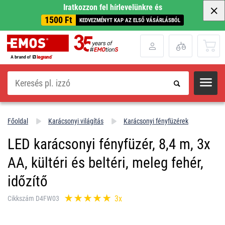
Iratkozzon fel hírlevelünkre és
1500 Ft
KEDVEZMÉNYT KAP AZ ELSŐ VÁSÁRLÁSBÓL
Keresés
Főoldal
Karácsonyi világítás
Karácsonyi fényfüzérek
LED karácsonyi fényfüzér, 8,4 m, 3x
AA, kültéri és beltéri, meleg fehér,
időzítő
3x
Cikkszám D4FW03