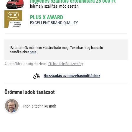
Ingyenes szállítás értékhatára 25 000 Ft
bármely szállítási mód esetén
PLUS X AWARD
EXCELLENT BRAND QUALITY
Ez a termék már nem vásárolható meg. Tekintse meg hasonló
temékeinket
here
.
A termékbiztonság részletei:
EU-ban felelős személy
Hozzáadás az összehasonlításhoz
Örömmel adok tanácsot
Írjon a technikusnak