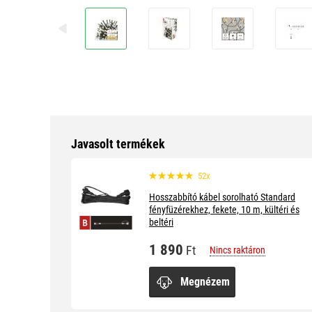
Javasolt termékek
52x
Hosszabbító kábel sorolható Standard
fényfüzérekhez, fekete, 10 m, kültéri és
beltéri
1 890
Ft
Nincs raktáron
Megnézem