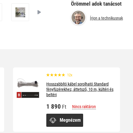
Örömmel adok tanácsot
Írjon a technikusnak
12x
Hosszabbító kábel sorolható Standard
fényfüzérekhez, áttetsző, 10 m, kültéri és
beltéri
1 890
Ft
Nincs raktáron
Megnézem