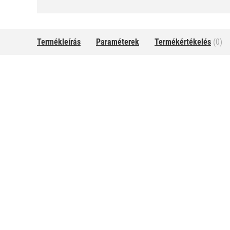
Termékleírás
Paraméterek
Termékértékelés
(0)