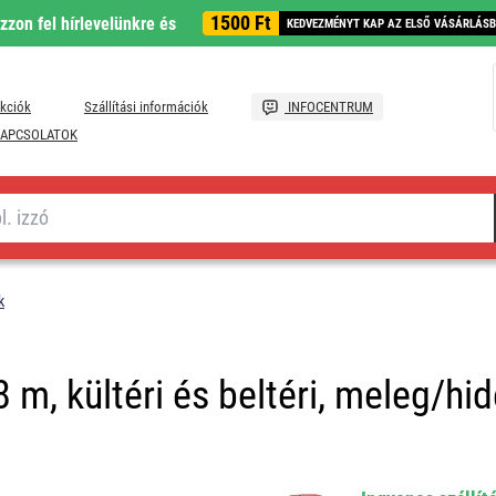
1500 Ft
ozzon fel hírlevelünkre és
KEDVEZMÉNYT KAP AZ ELSŐ VÁSÁRLÁS
kciók
Szállítási információk
INFOCENTRUM
APCSOLATOK
k
 m, kültéri és beltéri, meleg/hid