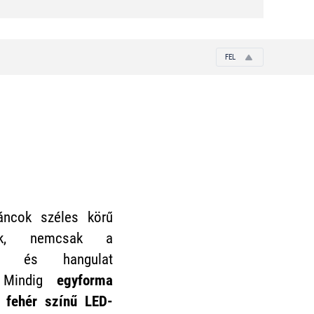
FEL
áncok széles körű
k, nemcsak a
ió és hangulat
. Mindig
egyforma
 fehér színű LED-