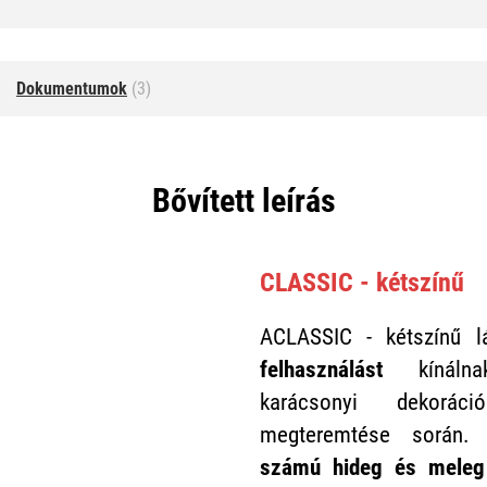
Dokumentumok
(3)
Bővített leírás
CLASSIC - kétszínű
ACLASSIC - kétszínű l
felhasználást
kínálna
karácsonyi dekorác
megteremtése során
számú hideg és meleg