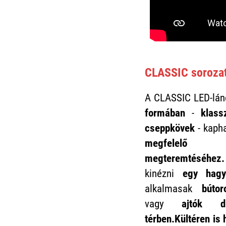
CLASSIC sorozat
A CLASSIC LED-lán
formában
-
klass
cseppkövek
- kaph
megfelelő 
megteremtéséhe
kinézni
egy hagy
alkalmasak
bútor
vagy
ajtók d
térben.Kültéren is