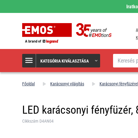
Iratk
A
K
Keresés
KATEGÓRIA KIVÁLASZTÁSA
Főoldal
Karácsonyi világítás
Karácsonyi fényfüzére
LED karácsonyi fényfüzér, 8
Cikkszám D4AN04