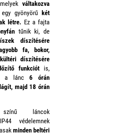
melyek
váltakozva
y egy gyönyörű
két
ak létre.
Ez a fajta
onyfán
tűnik ki, de
íszek díszítésére
agyobb fa, bokor,
ültéri díszítésére
dőzítő funkciót
is,
kor a lánc
6 órán
lágít, majd 18 órán
színű láncok
44 védelemnek
masak
minden beltéri