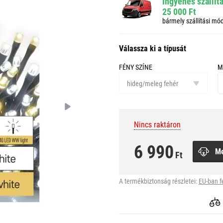
Ingyenes szállít
25 000 Ft
bármely szállítási mó
Válassza ki a típusát
FÉNY SZÍNE
M
fény
m
színe
hideg/meleg fehér
Nincs raktáron
6 990
M
Ft
A termékbiztonság részletei:
EU-ban f