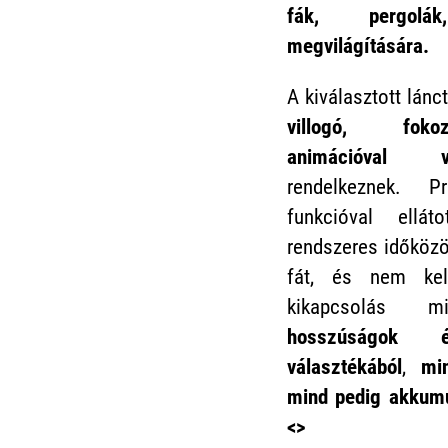
fák, pergolák
megvilágítására.
A kiválasztott lán
villogó, fokoz
animációval v
rendelkeznek. P
funkcióval ellát
rendszeres időközö
fát, és nem ke
kikapcsolás m
hosszúságok 
választékából
,
m
mind pedig akkumu
<>