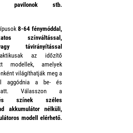
, pavilonok
stb.
ctípusok
8-64 fénymóddal,
atos színváltással,
agy távirányítással
raktikusak az időzítő
ott modellek, amelyek
nként világíthatják meg a
ll aggódnia a be- és
iatt. Válasszon a
és színek széles
ind
akkumulátor nélküli
,
látoros modell elérhető.