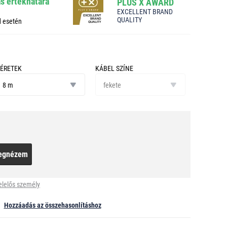
ás értékhatára
PLUS X AWARD
EXCELLENT BRAND
QUALITY
d esetén
ÉRETEK
KÁBEL SZÍNE
éretek
kábel
8 m
színe
fekete
egnézem
elelős személy
Hozzáadás az összehasonlításhoz