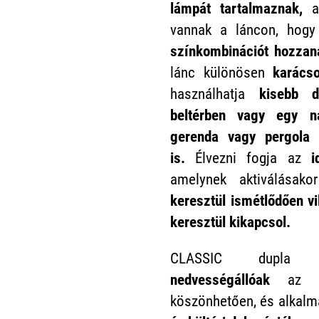
lámpát tartalmaznak,
a
vannak a láncon, hog
színkombinációt hozzan
lánc különösen
karács
használhatja
kisebb d
beltérben vagy egy n
gerenda vagy pergola k
is.
Élvezni fogja az
i
amelynek aktiválása
keresztül ismétlődően vi
keresztül kikapcsol.
CLASSIC dupla 
nedvességállóak
az IP
köszönhetően, és alkal