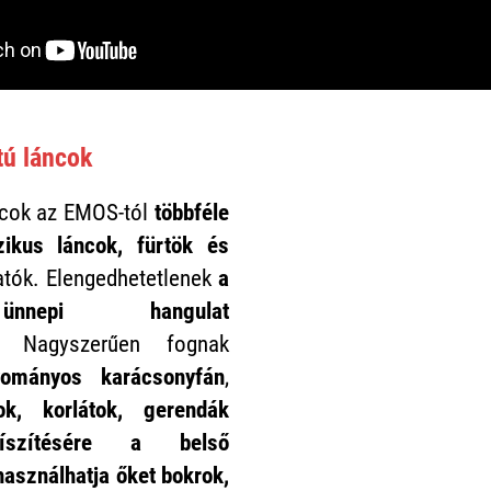
ú láncok
cok az EMOS-tól
többféle
zikus láncok, fürtök és
atók. Elengedhetetlenek
a
ünnepi hangulat
z.
Nagyszerűen fognak
ományos karácsonyfán
,
ok, korlátok, gerendák
íszítésére a belső
 használhatja őket
bokrok,