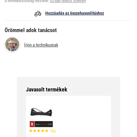
A termékbiztonság részletei:
EU-ban felelős személy
Hozzáadás az összehasonlításhoz
Örömmel adok tanácsot
Írjon a technikusnak
Javasolt termékek
52x