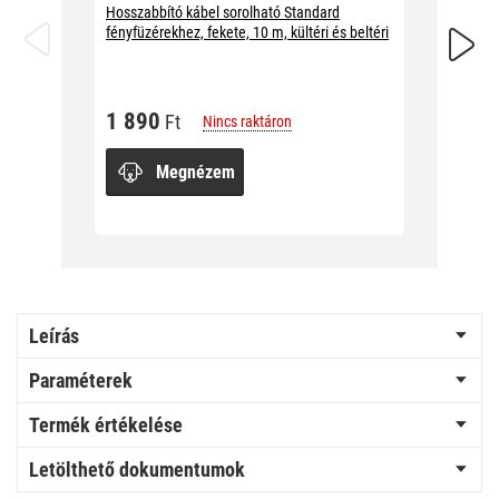
Hosszabbító kábel sorolható Standard
Hosszab
fényfüzérekhez, fekete, 10 m, kültéri és beltéri
fényfüzé
beltéri
1 890
Ft
Nincs raktáron
1 89
Megnézem
Leírás
Paraméterek
Termék értékelése
Letölthető dokumentumok