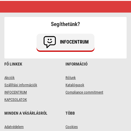
LED
karácsonyi
fényfüzér,
8
m,
Segíthetünk?
kültéri
és
beltéri,
többszínű,
INFOCENTRUM
progr,
időz.
FŐ LINKEK
INFORMÁCIÓ
Akciók
Rólunk
Szállítási információk
Katalógusok
INFOCENTRUM
Compliance commitment
KAPCSOLATOK
MINDEN A VÁSÁRLÁSRÓL
TÖBB
Adatvédelem
Cookies