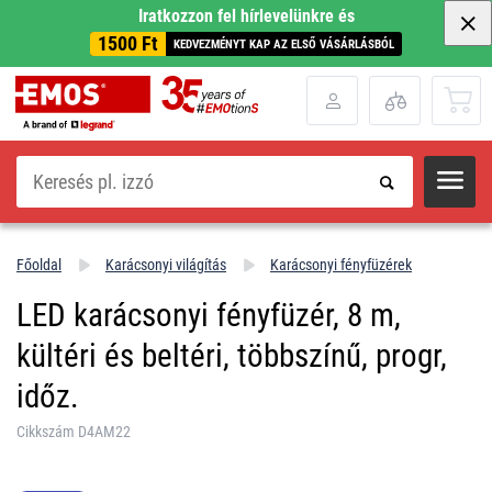
Iratkozzon fel hírlevelünkre és
1500 Ft
KEDVEZMÉNYT KAP AZ ELSŐ VÁSÁRLÁSBÓL
Keresés
Főoldal
Karácsonyi világítás
Karácsonyi fényfüzérek
LED karácsonyi fényfüzér, 8 m,
kültéri és beltéri, többszínű, progr,
időz.
Cikkszám D4AM22