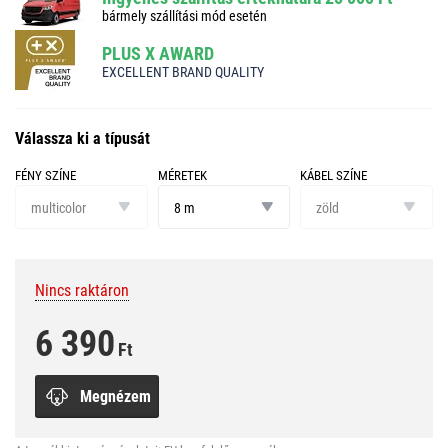
bármely szállítási mód esetén
PLUS X AWARD
EXCELLENT BRAND QUALITY
Válassza ki a típusát
FÉNY SZÍNE
MÉRETEK
KÁBEL SZÍNE
fény
méretek
kábel
színe
színe
multicolor
8 m
zöld
Nincs raktáron
6 390
Ft
Megnézem