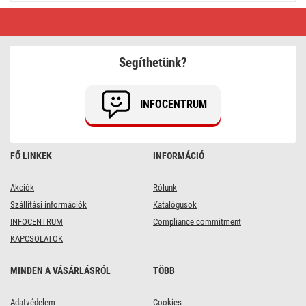
LED
karácsonyi
fényfüzér
–
hagyományos,
Segíthetünk?
17,85
m,
kültéri
és
INFOCENTRUM
beltéri,
többszínű
FŐ LINKEK
INFORMÁCIÓ
Akciók
Rólunk
Szállítási információk
Katalógusok
INFOCENTRUM
Compliance commitment
KAPCSOLATOK
MINDEN A VÁSÁRLÁSRÓL
TÖBB
Adatvédelem
Cookies