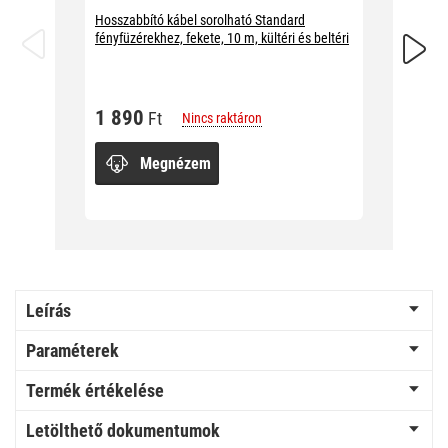
Hosszabbító kábel sorolható Standard
Hosszab
fényfüzérekhez, fekete, 10 m, kültéri és beltéri
fényfüzé
beltéri
1 890
Ft
Nincs raktáron
1 89
Megnézem
Leírás
Paraméterek
Termék értékelése
Letölthető dokumentumok