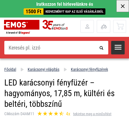
Iratkozzon fel hírlevelünkre és
1500 Ft
KEDVEZMÉNYT KAP AZ ELSŐ VÁSÁRLÁSBÓL
Keresés
Főoldal
Karácsonyi világítás
Karácsonyi fényfüzérek
LED karácsonyi fényfüzér –
hagyományos, 17,85 m, kültéri és
beltéri, többszínű
4x
Cikkszám D4AM11
tekintse meg a minősítést