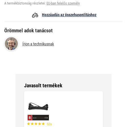
A termékbiztonság részletei:
EU-ban felelős személy
Hozzáadás az összehasonlításhoz
Örömmel adok tanácsot
Írjon a technikusnak
Javasolt termékek
52x