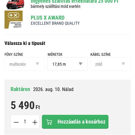
Ingyenes szállítás értékhatára 25 000 Ft
bármely szállítási mód esetén
PLUS X AWARD
EXCELLENT BRAND QUALITY
Válassza ki a típusát
FÉNY SZÍNE
MÉRETEK
KÁBEL SZÍNE
fény
méretek
kábel
színe
színe
multicolor
17,85 m
zöld
Raktáron
2026. aug. 10. Nálad
5 490
Ft
Hozzáadás a kosárhoz