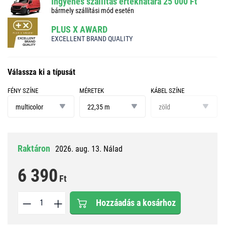
Ingyenes szállítás értékhatára 25 000 Ft
bármely szállítási mód esetén
PLUS X AWARD
EXCELLENT BRAND QUALITY
Válassza ki a típusát
FÉNY SZÍNE
MÉRETEK
KÁBEL SZÍNE
fény
méretek
kábel
színe
színe
multicolor
22,35 m
zöld
Raktáron
2026. aug. 13. Nálad
6 390
Ft
Hozzáadás a kosárhoz