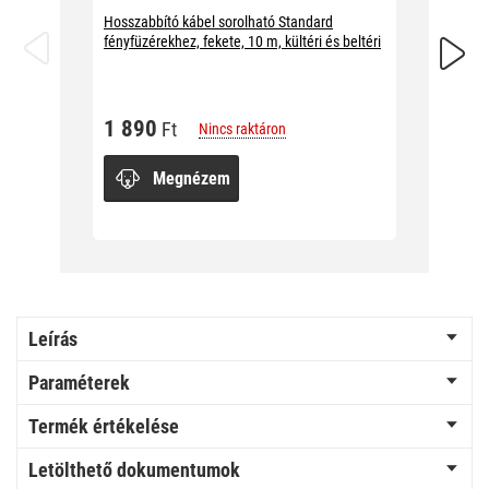
Hosszabbító kábel sorolható Standard
Hosszab
fényfüzérekhez, fekete, 10 m, kültéri és beltéri
fényfüzé
beltéri
1 890
Ft
Nincs raktáron
1 89
Megnézem
Leírás
Paraméterek
Termék értékelése
Letölthető dokumentumok