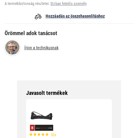
A termékbiztonság részletei:
EU-ban felelős személy
Hozzáadás az összehasonlításhoz
Örömmel adok tanácsot
Írjon a technikusnak
Javasolt termékek
52x