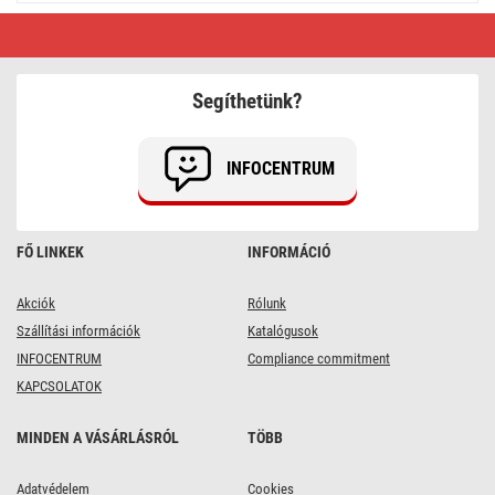
LED
karácsonyi
fényfüzér
–
hagyományos,
Segíthetünk?
22,35
m,
kültéri
és
INFOCENTRUM
beltéri,
többszínű
FŐ LINKEK
INFORMÁCIÓ
Akciók
Rólunk
Szállítási információk
Katalógusok
INFOCENTRUM
Compliance commitment
KAPCSOLATOK
MINDEN A VÁSÁRLÁSRÓL
TÖBB
Adatvédelem
Cookies