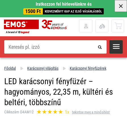
Iratkozzon fel hírlevelünkre és
1500 Ft
KEDVEZMÉNYT KAP AZ ELSŐ VÁSÁRLÁSBÓL
Keresés
Főoldal
Karácsonyi világítás
Karácsonyi fényfüzérek
LED karácsonyi fényfüzér –
hagyományos, 22,35 m, kültéri és
beltéri, többszínű
1x
Cikkszám D4AM12
tekintse meg a minősítést