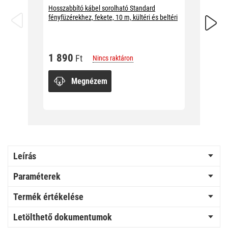
Hosszabbító kábel sorolható Standard
Hosszab
fényfüzérekhez, fekete, 10 m, kültéri és beltéri
fényfüzé
beltéri
1 890
Ft
Nincs raktáron
1 89
Megnézem
Leírás
Paraméterek
Termék értékelése
Letölthető dokumentumok