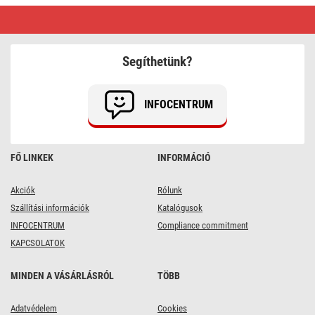
LED
karácsonyi
fényfüzér
–
süni,
Segíthetünk?
6
m,
kültéri
és
INFOCENTRUM
beltéri,
meleg
fehér,
időzítő
FŐ LINKEK
INFORMÁCIÓ
Akciók
Rólunk
Szállítási információk
Katalógusok
INFOCENTRUM
Compliance commitment
KAPCSOLATOK
MINDEN A VÁSÁRLÁSRÓL
TÖBB
Adatvédelem
Cookies