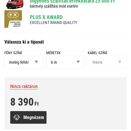
Ingyenes szállítás értékhatára 25 000 Ft
bármely szállítási mód esetén
PLUS X AWARD
EXCELLENT BRAND QUALITY
Válassza ki a típusát
FÉNY SZÍNE
MÉRETEK
KÁBEL SZÍNE
fény
méretek
kábel
színe
színe
meleg fehér
6 m
fekete
Nincs raktáron
8 390
Ft
Megnézem