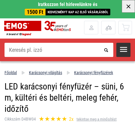
Iratkozzon fel hírlevelünkre és
1500 Ft
KEDVEZMÉNYT KAP AZ ELSŐ VÁSÁRLÁSBÓL
Keresés
Főoldal
Karácsonyi világítás
Karácsonyi fényfüzérek
LED karácsonyi fényfüzér – süni, 6
m, kültéri és beltéri, meleg fehér,
időzítő
2x
Cikkszám D4BW04
tekintse meg a minősítést