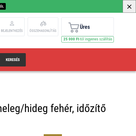
BÓL
Üres
BEJELENTKEZÉS
ÖSSZEHASONLÍTÁS
25 000 Ft
-tól ingyenes szállítás
KERESÉS
meleg/hideg fehér, időzítő