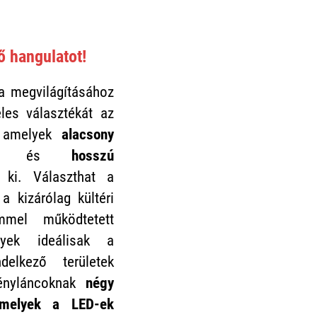
ő hangulatot!
 megvilágításához
les választékát az
, amelyek
alacsony
és
hosszú
ki. Választhat a
 a kizárólag kültéri
mel működtetett
lyek ideálisak a
delkező területek
fényláncoknak
négy
amelyek a LED-ek