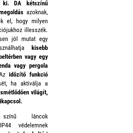
 ki. D
A kétszínű
s megoldás
azoknak,
k el, hogy milyen
iójukhoz illesszék.
sen jól mutat egy
ználhatja
kisebb
beltérben vagy egy
enda vagy pergola
Az
időzítő funkció
sét, ha aktiválja a
ismétlődően világít,
kikapcsol.
színű láncok
44 védelemnek