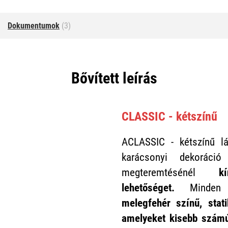
Dokumentumok
(3)
Bővített leírás
CLASSIC - kétszínű
ACLASSIC - kétszínű 
karácsonyi dekoráci
megteremtésénél
kíná
lehetőséget.
Minden
melegfehér színű, stat
amelyeket kisebb számú