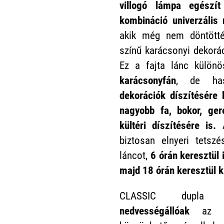
villogó lámpa egészít
kombináció univerzáli
akik még nem döntötté
színű karácsonyi dekorác
Ez a fajta lánc különö
karácsonyfán
, de has
dekorációk díszítésére 
nagyobb fa, bokor, ger
kültéri díszítésére is.
biztosan elnyeri tetszé
láncot,
6 órán keresztül 
majd 18 órán keresztül 
CLASSIC dupla 
nedvességállóak
az IP