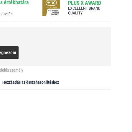
ás értékhatára
PLUS X AWARD
EXCELLENT BRAND
QUALITY
d esetén
egnézem
elelős személy
Hozzáadás az összehasonlításhoz