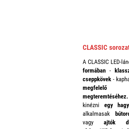
CLASSIC sorozat
A CLASSIC LED-lán
formában
-
klass
cseppkövek
- kaph
megfelelő 
megteremtéséhe
kinézni
egy hagy
alkalmasak
bútor
vagy
ajtók d