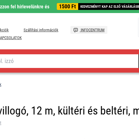
1500 Ft
ozzon fel hírlevelünkre és
KEDVEZMÉNYT KAP AZ ELSŐ VÁSÁRLÁS
kciók
Szállítási információk
INFOCENTRUM
APCSOLATOK
k
illogó, 12 m, kültéri és beltéri, 
t