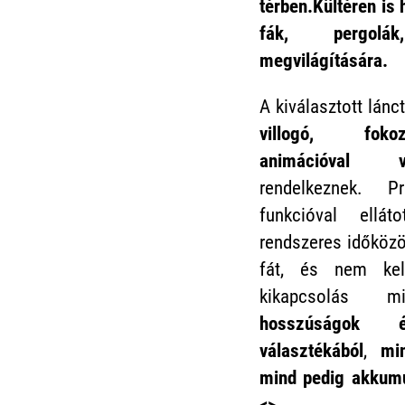
térben.Kültéren is
fák, pergolák
megvilágítására.
A kiválasztott lán
villogó, fokoz
animációval v
rendelkeznek. P
funkcióval ellát
rendszeres időközö
fát, és nem ke
kikapcsolás m
hosszúságok 
választékából
,
m
mind pedig akkumu