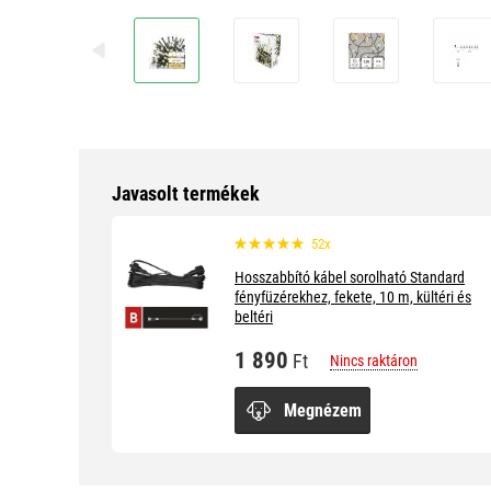
Javasolt termékek
52x
Hosszabbító kábel sorolható Standard
fényfüzérekhez, fekete, 10 m, kültéri és
beltéri
1 890
Ft
Nincs raktáron
Megnézem