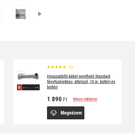
12x
Hosszabbító kábel sorolható Standard
fényfüzérekhez, áttetsző, 10 m, kültéri és
beltéri
1 890
Ft
Nincs raktáron
Megnézem