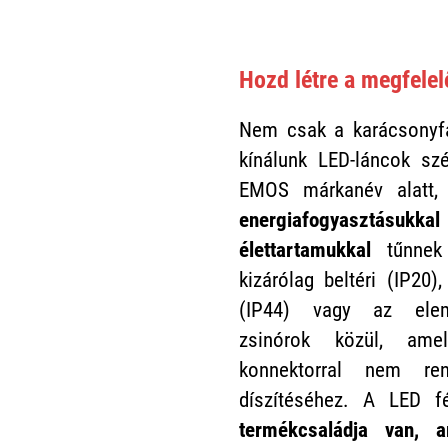
Hozd létre a megfelel
Nem csak a karácsonyfa
kínálunk LED-láncok szé
EMOS márkanév alatt
energiafogyasztásukkal
élettartamukkal
tűnnek 
kizárólag beltéri (IP20),
(IP44) vagy az elem
zsinórok közül, ame
konnektorral nem ren
díszítéséhez. A LED 
termékcsaládja van, 