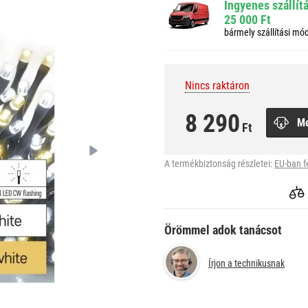
Ingyenes szállít
25 000 Ft
bármely szállítási mó
Nincs raktáron
8 290
M
Ft
A termékbiztonság részletei:
EU-ban f
Örömmel adok tanácsot
Írjon a technikusnak