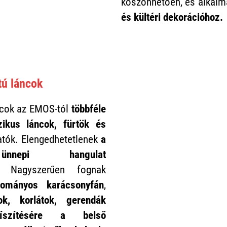
köszönhetően, és alkal
és kültéri dekorációhoz.
ú láncok
cok az EMOS-tól
többféle
zikus láncok, fürtök és
atók. Elengedhetetlenek
a
ünnepi hangulat
z.
Nagyszerűen fognak
ományos karácsonyfán
,
ok, korlátok, gerendák
íszítésére a belső