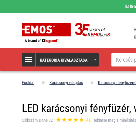
Iratk
A
K
Keresés
KATEGÓRIA KIVÁLASZTÁSA
Főoldal
Karácsonyi világítás
Karácsonyi fényfüzére
LED karácsonyi fényfüzér, v
4x
Cikkszám D4AN02
tekintse meg a minősítés