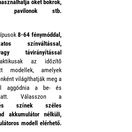
 használhatja őket
bokrok,
, pavilonok
stb.
ctípusok
8-64 fénymóddal,
atos színváltással,
agy távirányítással
raktikusak az időzítő
ott modellek, amelyek
nként világíthatják meg a
ll aggódnia a be- és
iatt. Válasszon a
és színek széles
ind
akkumulátor nélküli
,
látoros modell elérhető.