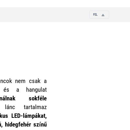
FEL
láncok nem csak a
ó és a hangulat
lnak sokféle
 lánc tartalmaz
ikus LED-lámpákat,
, hidegfehér színű