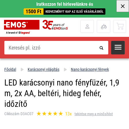
Iratkozzon fel hírlevelünkre és
1500 Ft
KEDVEZMÉNYT KAP AZ ELSŐ VÁSÁRLÁSBÓL
Keresés
Főoldal
Karácsonyi világítás
Nano karácsonyi fények
LED karácsonyi nano fényfüzér, 1,9
m, 2x AA, beltéri, hideg fehér,
időzítő
13x
Cikkszám D3AC07
tekintse meg a minősítést