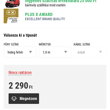
Ingyenes szállítás értékhatára 25 000 Ft
bármely szállítási mód esetén
PLUS X AWARD
EXCELLENT BRAND QUALITY
Válassza ki a típusát
FÉNY SZÍNE
MÉRETEK
KÁBEL SZÍNE
fény
méretek
kábel
színe
színe
hideg fehér
1,9 m
ezüst
Nincs raktáron
2 290
Ft
Megnézem