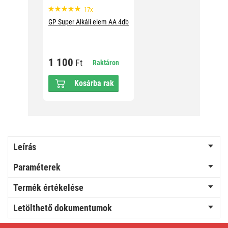
17x
GP Super Alkáli elem AA 4db
1 100
Ft
Raktáron
Kosárba rak
Leírás
Paraméterek
Termék értékelése
Letölthető dokumentumok
LED