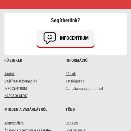
karácsonyi
nano
fényfüzér,
1,9
Segíthetünk?
m,
2x
AA,
beltéri,
INFOCENTRUM
hideg
fehér,
időzítő
FŐ LINKEK
INFORMÁCIÓ
Akciók
Rólunk
Szállítási információk
Katalógusok
INFOCENTRUM
Compliance commitment
KAPCSOLATOK
MINDEN A VÁSÁRLÁSRÓL
TÖBB
Adatvédelem
Cookies
Általános Szerződési Feltételek
Jogi garancia