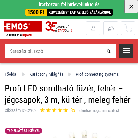
Iratkozzon fel hírlevelünkre és
1500 Ft
KEDVEZMÉNYT KAP AZ ELSŐ VÁSÁRLÁSBÓL
Keresés
Főoldal
Karácsonyi világítás
Profi connecting systems
Profi LED sorolható füzér, fehér –
jégcsapok, 3 m, kültéri, meleg fehér
3x
Cikkszám D2CW02
tekintse meg a minősítést
TÁP ELLÁTÁST IGÉNYEL