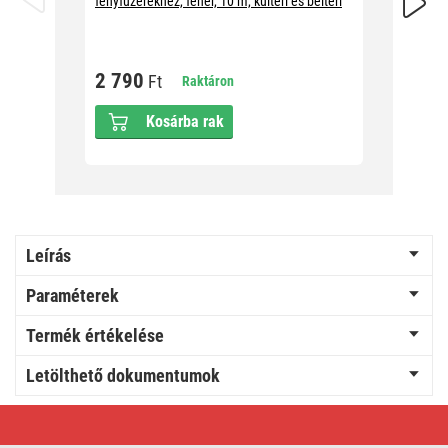
fényfüzérekhez, fehér, 10 m, kültéri és beltéri
fényfüzé
2 790
2 79
Ft
Raktáron
Kosárba rak
Leírás
Paraméterek
Termék értékelése
Letölthető dokumentumok
Profi
LED
sorolható