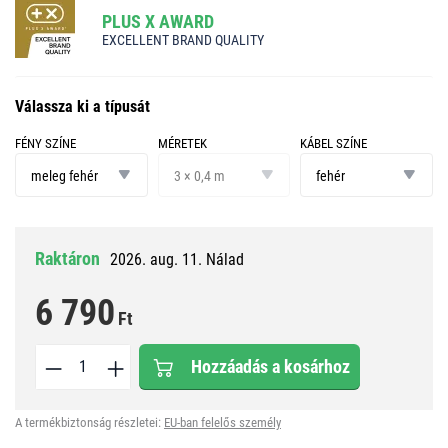
PLUS X AWARD
EXCELLENT BRAND QUALITY
Válassza ki a típusát
FÉNY SZÍNE
MÉRETEK
KÁBEL SZÍNE
fény
méretek
kábel
színe
színe
meleg fehér
3 × 0,4 m
fehér
Raktáron
2026. aug. 11. Nálad
6 790
Ft
Hozzáadás a kosárhoz
A termékbiztonság részletei:
EU-ban felelős személy