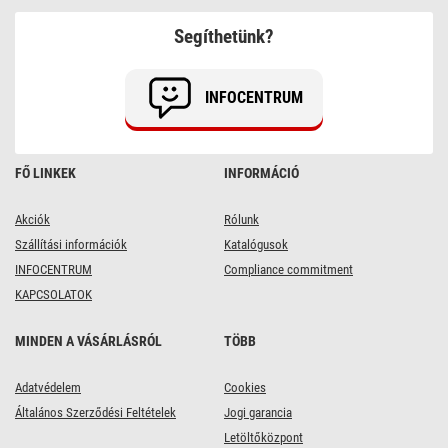
füzér,
fehér
Segíthetünk?
–
jégcsapok,
3
m,
INFOCENTRUM
kültéri,
meleg
fehér
FŐ LINKEK
INFORMÁCIÓ
Akciók
Rólunk
Szállítási információk
Katalógusok
INFOCENTRUM
Compliance commitment
KAPCSOLATOK
MINDEN A VÁSÁRLÁSRÓL
TÖBB
Adatvédelem
Cookies
Általános Szerződési Feltételek
Jogi garancia
Letöltőközpont