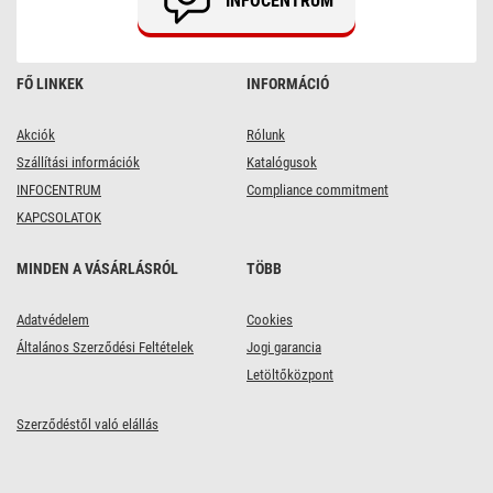
INFOCENTRUM
m,
kültéri,
hideg
fehér
FŐ LINKEK
INFORMÁCIÓ
Akciók
Rólunk
Szállítási információk
Katalógusok
INFOCENTRUM
Compliance commitment
KAPCSOLATOK
MINDEN A VÁSÁRLÁSRÓL
TÖBB
Adatvédelem
Cookies
Általános Szerződési Feltételek
Jogi garancia
Letöltőközpont
Szerződéstől való elállás