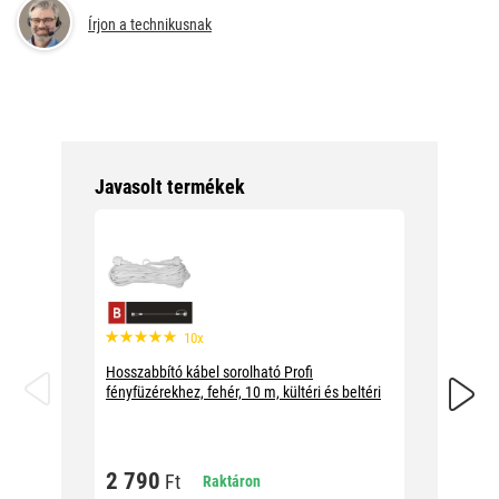
Írjon a technikusnak
Javasolt termékek
10x
Hosszabbító kábel sorolható Profi
Hosszab
fényfüzérekhez, fehér, 10 m, kültéri és beltéri
fényfüzé
2 790
2 79
Ft
Raktáron