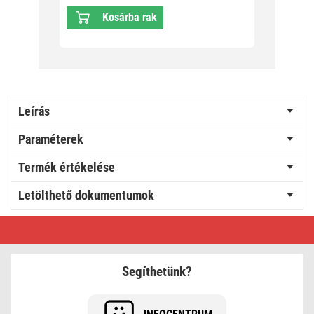
Kosárba rak
Leírás
Paraméterek
Termék értékelése
Letölthető dokumentumok
Profi
LED
sorolható
füzér,
villogó,
Segíthetünk?
fehér
–
jégcsapok,
3