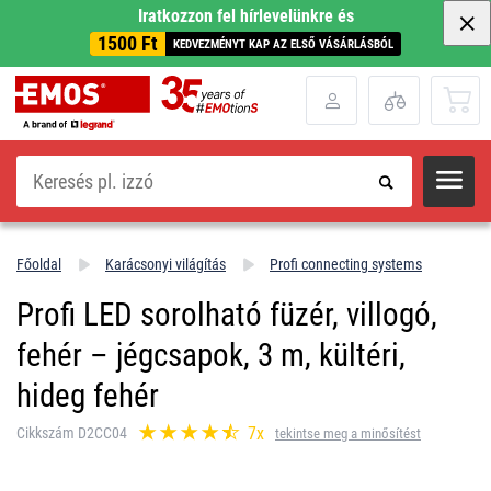
Iratkozzon fel hírlevelünkre és
1500 Ft
KEDVEZMÉNYT KAP AZ ELSŐ VÁSÁRLÁSBÓL
Keresés
Főoldal
Karácsonyi világítás
Profi connecting systems
Profi LED sorolható füzér, villogó,
fehér – jégcsapok, 3 m, kültéri,
hideg fehér
7x
Cikkszám D2CC04
tekintse meg a minősítést