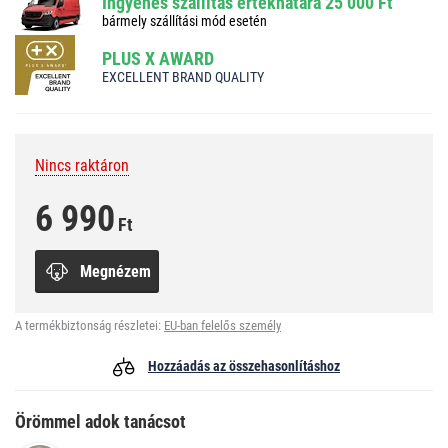
Ingyenes szállítás értékhatára 25 000 Ft
bármely szállítási mód esetén
PLUS X AWARD
EXCELLENT BRAND QUALITY
Nincs raktáron
6 990
Ft
Megnézem
A termékbiztonság részletei:
EU-ban felelős személy
Hozzáadás az összehasonlításhoz
Örömmel adok tanácsot