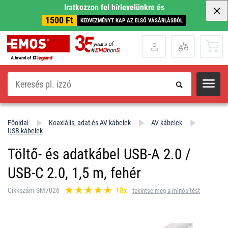
Iratkozzon fel hírlevelünkre és
1500 Ft
KEDVEZMÉNYT KAP AZ ELSŐ VÁSÁRLÁSBÓL
Keresés
Főoldal
Koaxiális, adat és AV kábelek
AV kábelek
USB kábelek
Töltő- és adatkábel USB-A 2.0 /
USB-C 2.0, 1,5 m, fehér
18x
Cikkszám SM7026
tekintse meg a minősítést