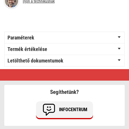
Írjon a technikusnak
Paraméterek
Termék értékelése
Letölthető dokumentumok
Töltő-
és
adatkábel
USB-
A
Segíthetünk?
2.0
/
USB-
C
INFOCENTRUM
2.0,
1,5
m,
fehér