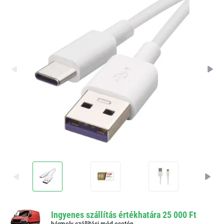
Ingyenes szállítás értékhatára 25 000 Ft
bármely szállítási mód esetén