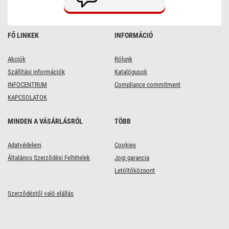
db,
kínáló
dobozban
FŐ LINKEK
INFORMÁCIÓ
Akciók
Rólunk
Szállítási információk
Katalógusok
INFOCENTRUM
Compliance commitment
KAPCSOLATOK
MINDEN A VÁSÁRLÁSRÓL
TÖBB
Adatvédelem
Cookies
Általános Szerződési Feltételek
Jogi garancia
Letöltőközpont
Szerződéstől való elállás