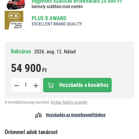
Ingyenes szállítás értékhatára 25 000 Ft
bármely szállítási mód esetén
PLUS X AWARD
EXCELLENT BRAND QUALITY
Raktáron
2026. aug. 12. Nálad
54 900
Ft
Hozzáadás a kosárhoz
A termékbiztonság részletei:
EU-ban felelős személy
Hozzáadás az összehasonlításhoz
Örömmel adok tanácsot