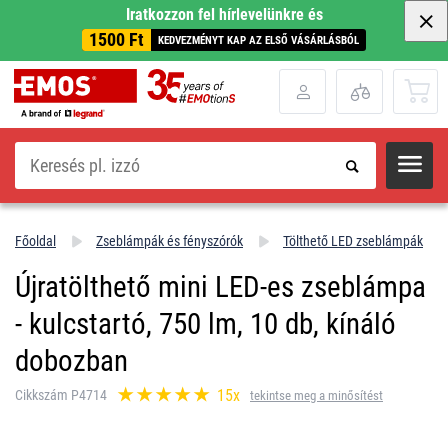
Iratkozzon fel hírlevelünkre és
1500 Ft
KEDVEZMÉNYT KAP AZ ELSŐ VÁSÁRLÁSBÓL
Keresés
Főoldal
Zseblámpák és fényszórók
Tölthető LED zseblámpák
Újratölthető mini LED-es zseblámpa
- kulcstartó, 750 lm, 10 db, kínáló
dobozban
15x
Cikkszám P4714
tekintse meg a minősítést