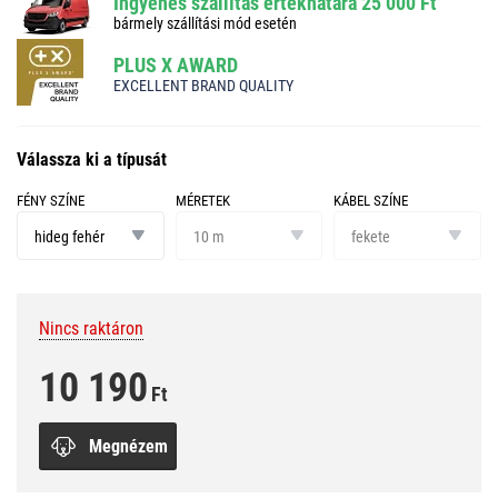
Ingyenes szállítás értékhatára 25 000 Ft
bármely szállítási mód esetén
PLUS X AWARD
EXCELLENT BRAND QUALITY
Válassza ki a típusát
FÉNY SZÍNE
MÉRETEK
KÁBEL SZÍNE
fény
méretek
kábel
színe
színe
hideg fehér
10 m
fekete
Nincs raktáron
10 190
Ft
Megnézem