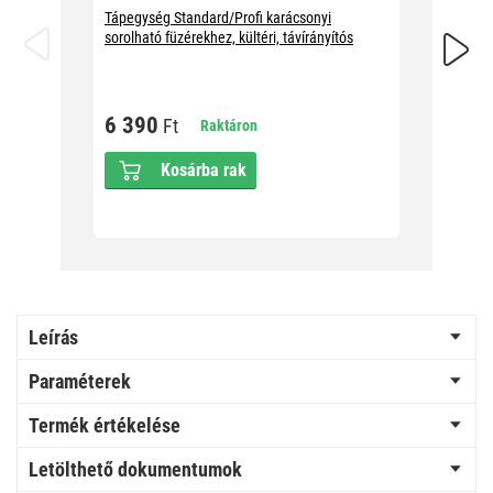
Tápegység Standard/Profi karácsonyi
Hosszab
sorolható füzérekhez, kültéri, távírányítós
fényfüzé
6 390
1 89
Ft
Raktáron
Kosárba rak
Leírás
Paraméterek
Termék értékelése
Letölthető dokumentumok