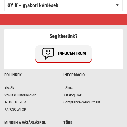
GYIK – gyakori kérdések
Alapkészlet
Standard
sorolható
füzérekhez,
10
Segíthetünk?
m,
kültéri,
hideg
fehér,
INFOCENTRUM
időzítő
FŐ LINKEK
INFORMÁCIÓ
Akciók
Rólunk
Szállítási információk
Katalógusok
INFOCENTRUM
Compliance commitment
KAPCSOLATOK
MINDEN A VÁSÁRLÁSRÓL
TÖBB