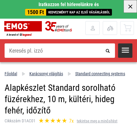
Iratkozzon fel hírlevelünkre és
1500 Ft
KEDVEZMÉNYT KAP AZ ELSŐ VÁSÁRLÁSBÓL
Keresés
Főoldal
Karácsonyi világítás
Standard connecting systems
Alapkészlet Standard sorolható
füzérekhez, 10 m, kültéri, hideg
fehér, időzítő
7x
Cikkszám D1AC01
tekintse meg a minősítést