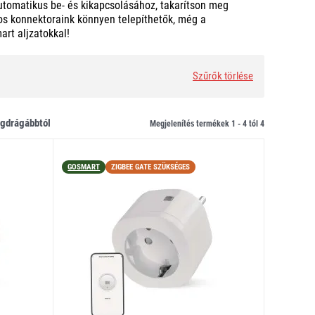
 automatikus be- és kikapcsolásához, takarítson meg
kos konnektoraink könnyen telepíthetők, még a
rt aljzatokkal!
Szűrők törlése
legdrágábbtól
Megjelenítés termékek 1 -
4
tól
4
GOSMART
ZIGBEE GATE SZÜKSÉGES