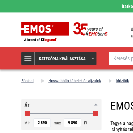
Iratk
A
K
Keresés
KATEGÓRIA KIVÁLASZTÁSA
Főoldal
Hosszabbító kábelek és aljzatok
Időzítők
EMOS
Ár
Min
max
Ft
Tegye a hag
irányítás t