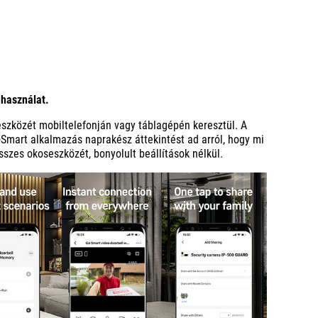
 használat.
szközét mobiltelefonján vagy táblagépén keresztül. A
mart alkalmazás naprakész áttekintést ad arról, hogy mi
sszes okoseszközét, bonyolult beállítások nélkül.