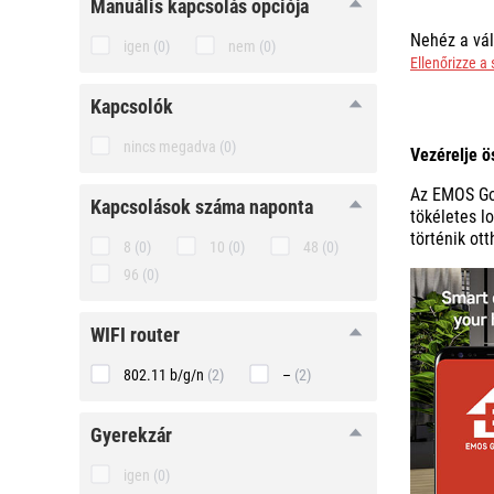
manuális
manuális kapcsolás opciója
kapcsolás
opciója
Nehéz a vál
igen
(0)
nem
(0)
Ellenőrizze a
kapcsolók
kapcsolók
nincs megadva
(0)
Vezérelje ö
Az EMOS GoS
kapcsolások
kapcsolások száma naponta
tökéletes l
száma
történik ot
naponta
8
(0)
10
(0)
48
(0)
96
(0)
WIFI
WIFI router
router
802.11 b/g/n
(2)
–
(2)
gyerekzár
gyerekzár
igen
(0)