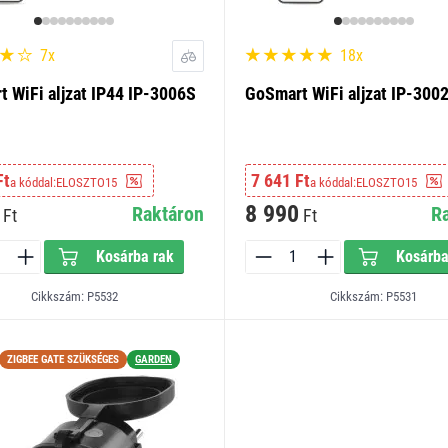
7x
18x
 WiFi aljzat IP44 IP-3006S
GoSmart WiFi aljzat IP-300
Ft
7 641 Ft
a kóddal:
ELOSZTO15
a kóddal:
ELOSZTO15
8 990
Raktáron
R
Ft
Ft
Kosárba rak
Kosárba
Cikkszám: P5532
Cikkszám: P5531
ZIGBEE GATE SZÜKSÉGES
GARDEN