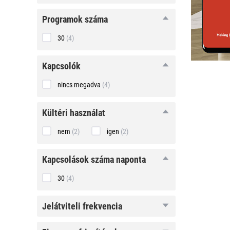
programok
programok száma
száma
30
(4)
kapcsolók
kapcsolók
nincs megadva
(4)
kültéri
kültéri használat
használat
nem
(2)
igen
(2)
kapcsolások
kapcsolások száma naponta
száma
naponta
30
(4)
jelátviteli
jelátviteli frekvencia
frekvencia