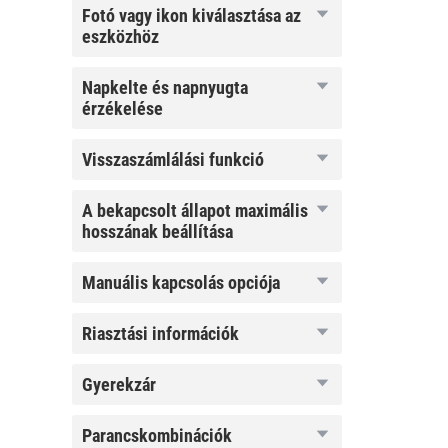
fotó vagy
fotó vagy ikon kiválasztása az
ikon
eszközhöz
kiválasztása
az
eszközhöz
napkelte
napkelte és napnyugta
és
érzékelése
napnyugta
érzékelése
visszaszámlálási
visszaszámlálási funkció
funkció
A
A bekapcsolt állapot maximális
bekapcsolt
hosszának beállítása
állapot
maximális
hosszának
manuális
manuális kapcsolás opciója
beállítása
kapcsolás
opciója
riasztási
riasztási információk
információk
gyerekzár
gyerekzár
parancskombinációk
parancskombinációk