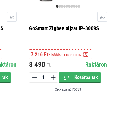
2S
GoSmart Zigbee aljzat IP-3009S
7 216 Ft
a kóddal:
ELOSZTO15
8 490
aktáron
Raktáron
Ft
 rak
Kosárba rak
Cikkszám: P5533