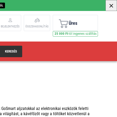
BÓL
Üres
BEJELENTKEZÉS
ÖSSZEHASONLÍTÁS
25 000 Ft
-tól ingyenes szállítás
KERESÉS
Smart aljzatokkal az elektronikai eszközök feletti
 világítást, a kávéfőzőt vagy a töltőket közvetlenül a