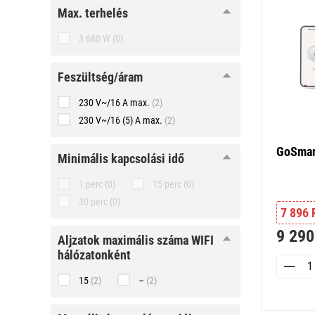
max.
max. terhelés
terhelés
3 680 W
(0)
feszültség/
feszültség/áram
áram
230 V~/16 A max.
(2)
230 V~/16 (5) A max.
(2)
GoSmart
minimális
minimális kapcsolási idő
kapcsolási
idő
1 perc
(0)
15 perc
(0)
30 perc
(0)
7 896 
9 290
aljzatok
aljzatok maximális száma WIFI
maximális
hálózatonként
száma WIFI
hálózatonként
15
(2)
–
(2)