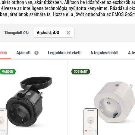
l, akár otthon van, akár útközben. Állítson be időzítőket az eszközök
s élvezze az intelligens technológia nyújtotta kényelmet. Ráadásul o
ban járatlanok számára is. Hozza el a jövőt otthonába az EMOS GoSma
Android, iOS
Támogatott OS:
dőbb
Ajánlott
legjobbra értékelt
a legolcsóbbtól
a 
GARDEN
GOSMART