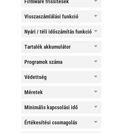
firmware
firmware frissítések
frissítések
visszaszámlálási
visszaszámlálási funkció
funkció
nyári / téli
nyári / téli időszámítás funkció
időszámítás
funkció
tartalék
tartalék akkumulátor
akkumulátor
programok
programok száma
száma
védettség
védettség
méretek
méretek
minimális
minimális kapcsolási idő
kapcsolási
idő
értékesítési
értékesítési csomagolás
csomagolás