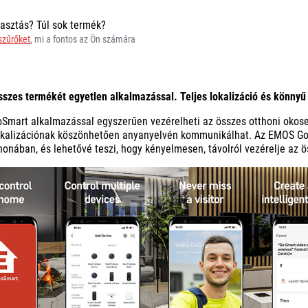
asztás? Túl sok termék?
 szűrőket
, mi a fontos az Ön számára
sszes termékét egyetlen alkalmazással. Teljes lokalizáció és könnyű
mart alkalmazással egyszerűen vezérelheti az összes otthoni okose
okalizációnak köszönhetően anyanyelvén kommunikálhat. Az EMOS GoS
thonában, és lehetővé teszi, hogy kényelmesen, távolról vezérelje az ö