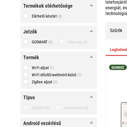
telefonjáró
Termékek elérhetősége
energiát, é
technológiá
Elérhető készlet
(4)
Szűrők
Jelzők
GOSMART
(4)
Újdonság
(0)
Legkelen
termék
termék
GOSMART
Wi-Fi aljzat
(1)
Wi-Fi időzítő/wattmérő-külső
(1)
ZigBee aljzat
(2)
típus
típus
digitális
(0)
mechanikus
(0)
Android
Android vezérlésű
vezérlésű