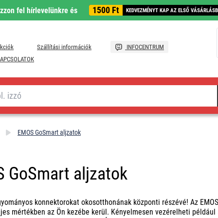
1500 Ft
ozzon fel hírlevelünkre és
KEDVEZMÉNYT KAP AZ ELSŐ VÁSÁRLÁS
kciók
Szállítási információk
INFOCENTRUM
APCSOLATOK
EMOS GoSmart aljzatok
 GoSmart aljzatok
yományos konnektorokat okosotthonának központi részévé! Az EMOS Go
eljes mértékben az Ön kezébe kerül. Kényelmesen vezérelheti például a