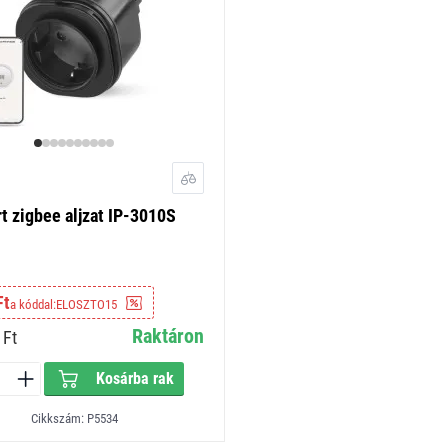
 zigbee aljzat IP-3010S
Ft
a kóddal:
ELOSZTO15
Raktáron
Ft
Kosárba rak
Cikkszám: P5534