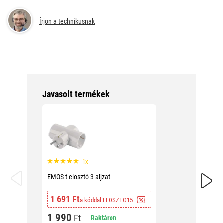
Írjon a technikusnak
Javasolt termékek
1x
EMOS Ka
EMOS t elosztó 3 aljzat
1 861
1 691 Ft
a kóddal:
ELOSZTO15
2 19
1 990
Ft
Raktáron