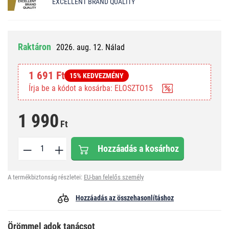
EXCELLENT BRAND QUALITY
Raktáron
2026. aug. 12. Nálad
1 691 Ft
15% KEDVEZMÉNY
Írja be a kódot a kosárba: ELOSZTO15
1 990
Ft
Hozzáadás a kosárhoz
A termékbiztonság részletei:
EU-ban felelős személy
Hozzáadás az összehasonlításhoz
Örömmel adok tanácsot