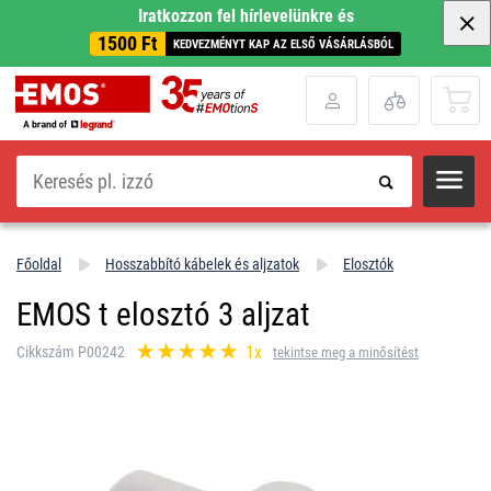
Iratkozzon fel hírlevelünkre és
1500 Ft
KEDVEZMÉNYT KAP AZ ELSŐ VÁSÁRLÁSBÓL
Keresés
Főoldal
Hosszabbító kábelek és aljzatok
Elosztók
EMOS t elosztó 3 aljzat
1x
Cikkszám P00242
tekintse meg a minősítést