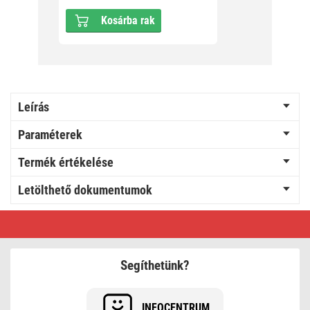
Kosárba rak
Leírás
Paraméterek
Termék értékelése
Letölthető dokumentumok
EMOS
t
elosztó
3
aljzat
Segíthetünk?
INFOCENTRUM