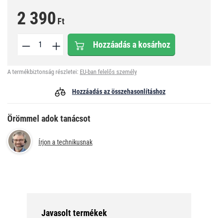
2 390
Ft
Hozzáadás a kosárhoz
A termékbiztonság részletei:
EU-ban felelős személy
Hozzáadás az összehasonlításhoz
Örömmel adok tanácsot
Írjon a technikusnak
Javasolt termékek