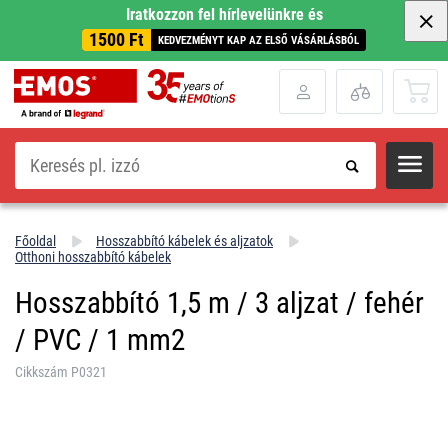
Iratkozzon fel hírlevelünkre és
1500 Ft
KEDVEZMÉNYT KAP AZ ELSŐ VÁSÁRLÁSBÓL
Keresés
Főoldal
Hosszabbító kábelek és aljzatok
Otthoni hosszabbító kábelek
Hosszabbító 1,5 m / 3 aljzat / fehér
/ PVC / 1 mm2
Cikkszám P0321