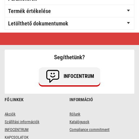
Termék értékelése
Letölthető dokumentumok
Hosszabbító
1,5
m
/
3
Segíthetünk?
aljzat
/
fehér
/
INFOCENTRUM
PVC
/
1
mm2
FŐ LINKEK
INFORMÁCIÓ
Akciók
Rólunk
Szállítási információk
Katalógusok
INFOCENTRUM
Compliance commitment
KAPCSOLATOK