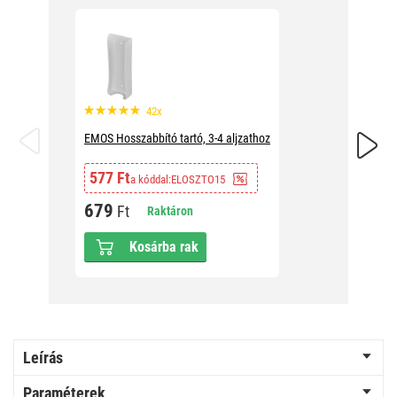
42x
EMOS Hosszabbító tartó, 3-4 aljzathoz
EMOS t e
577 Ft
1 691
a kóddal:
ELOSZTO15
679
1 99
Ft
Raktáron
Kosárba rak
Leírás
Paraméterek