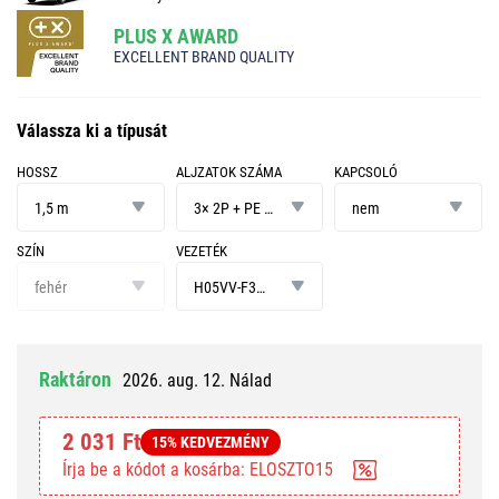
PLUS X AWARD
EXCELLENT BRAND QUALITY
Válassza ki a típusát
HOSSZ
ALJZATOK SZÁMA
KAPCSOLÓ
hossz
aljzatok
kapcsoló
száma
1,5 m
3× 2P + PE GERMAN
nem
SZÍN
VEZETÉK
szín
vezeték
fehér
H05VV-F3G 1 mm²
Raktáron
2026. aug. 12. Nálad
2 031 Ft
15% KEDVEZMÉNY
Írja be a kódot a kosárba: ELOSZTO15