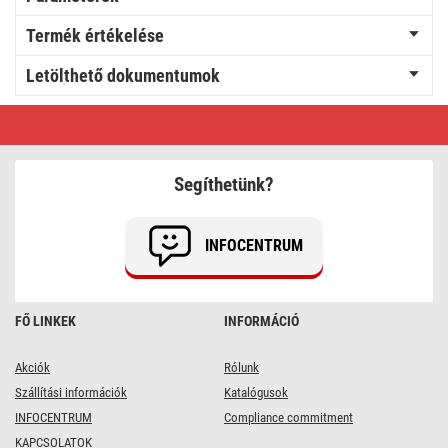
Termék értékelése
Letölthető dokumentumok
Hosszabbító
2
m
/
6
Segíthetünk?
aljzat
/
kapcsolós
/
INFOCENTRUM
fehér
/
PVC
/
1
FŐ LINKEK
INFORMÁCIÓ
mm2
Akciók
Rólunk
Szállítási információk
Katalógusok
INFOCENTRUM
Compliance commitment
KAPCSOLATOK