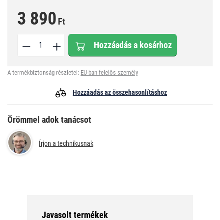
3 890
Ft
Hozzáadás a kosárhoz
A termékbiztonság részletei:
EU-ban felelős személy
Hozzáadás az összehasonlításhoz
Örömmel adok tanácsot
Írjon a technikusnak
Javasolt termékek