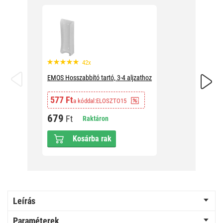
42x
EMOS Hosszabbító tartó, 3-4 aljzathoz
EMOS t e
577 Ft
1 691
a kóddal:
ELOSZTO15
679
1 99
Ft
Raktáron
Kosárba rak
Leírás
Paraméterek