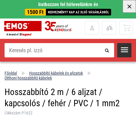
Iratkozzon fel hírlevelünkre és
1500 Ft
KEDVEZMÉNYT KAP AZ ELSŐ VÁSÁRLÁSBÓL
Keresés
Főoldal
Hosszabbító kábelek és aljzatok
Otthoni hosszabbító kábelek
Hosszabbító 2 m / 6 aljzat /
kapcsolós / fehér / PVC / 1 mm2
Cikkszám P1622