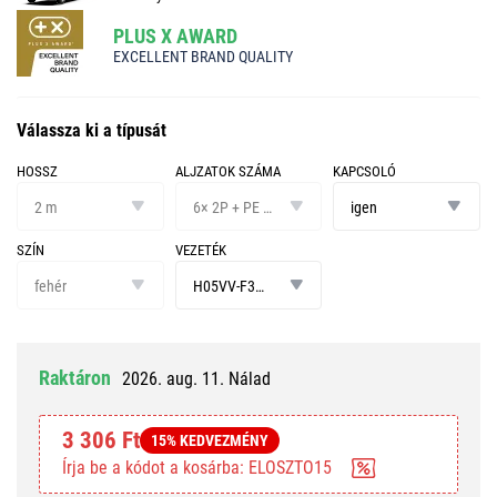
PLUS X AWARD
EXCELLENT BRAND QUALITY
Válassza ki a típusát
HOSSZ
ALJZATOK SZÁMA
KAPCSOLÓ
hossz
aljzatok
kapcsoló
száma
2 m
6× 2P + PE GERMAN
igen
SZÍN
VEZETÉK
szín
vezeték
fehér
H05VV-F3G 1,0 mm²
Raktáron
2026. aug. 11. Nálad
3 306 Ft
15% KEDVEZMÉNY
Írja be a kódot a kosárba: ELOSZTO15