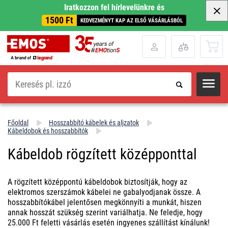
Iratkozzon fel hírlevelünkre és
1500 Ft
KEDVEZMÉNYT KAP AZ ELSŐ VÁSÁRLÁSBÓL
Keresés
Főoldal
Hosszabbító kábelek és aljzatok
Kábeldobok és hosszabbítók
Kábeldob rögzített középponttal
A rögzített középpontú kábeldobok biztosítják, hogy az
elektromos szerszámok kábelei ne gabalyodjanak össze. A
hosszabbítókábel jelentősen megkönnyíti a munkát, hiszen
annak hosszát szükség szerint variálhatja. Ne feledje, hogy
25.000 Ft feletti vásárlás esetén ingyenes szállítást kínálunk!