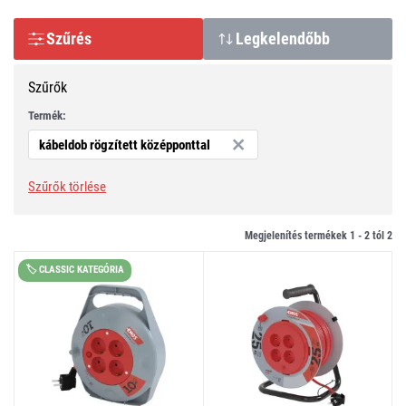
Szűrés
Legkelendőbb
Szűrők
Termék:
kábeldob rögzített középponttal
Szűrők törlése
Megjelenítés termékek 1 -
2
tól
2
🏷️ CLASSIC KATEGÓRIA