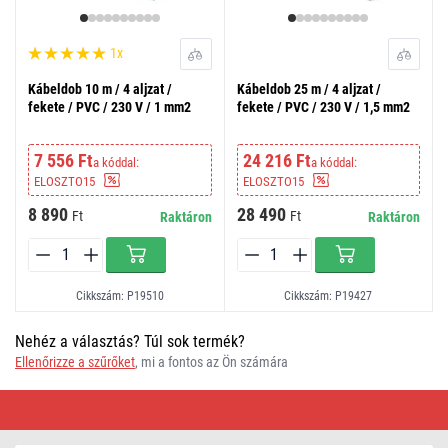
1x
Kábeldob 10 m / 4 aljzat /
Kábeldob 25 m / 4 aljzat /
fekete / PVC / 230 V / 1 mm2
fekete / PVC / 230 V / 1,5 mm2
7 556 Ft
24 216 Ft
a kóddal:
a kóddal:
ELOSZTO15
ELOSZTO15
8 890
28 490
Ft
Ft
Raktáron
Raktáron
Cikkszám: P19510
Cikkszám: P19427
Nehéz a választás? Túl sok termék?
Ellenőrizze a szűrőket
, mi a fontos az Ön számára
Kábeldob
rögzített
középponttal