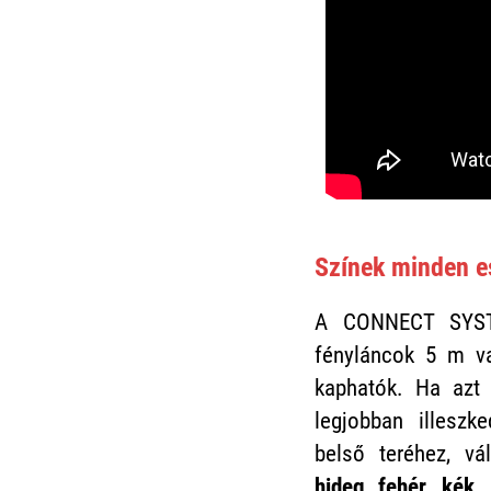
Színek minden 
A CONNECT SYS
fényláncok 5 m v
kaphatók. Ha azt 
legjobban illeszk
belső teréhez, v
hideg fehér, kék, 