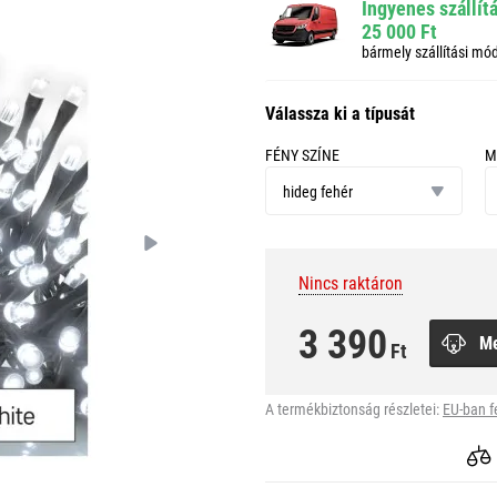
Ingyenes szállít
25 000 Ft
bármely szállítási mó
Válassza ki a típusát
FÉNY SZÍNE
M
fény
m
színe
hideg fehér
Nincs raktáron
3 390
M
Ft
A termékbiztonság részletei:
EU-ban f