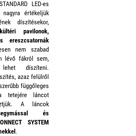
TANDARD LED-es
 nagyra értékeljük
nek díszítésekor,
ültéri pavilonok,
és ereszcsatornák
esen nem szabad
n lévő fákról sem,
lehet díszíteni.
zítés, azaz felülről
pszerűbb függőleges
a tetejére láncot
sztjük. A láncok
k egymással és
CONNECT SYSTEM
mekkel
.