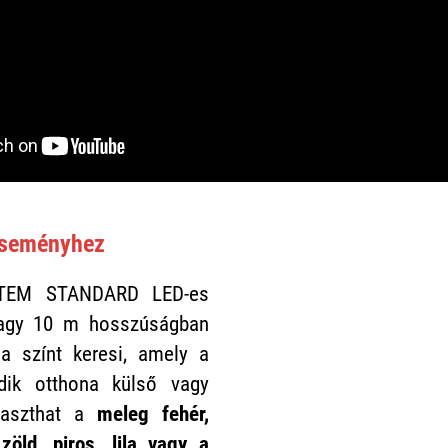
eseményhez
TEM STANDARD LED-es
agy 10 m hosszúságban
a színt keresi, amely a
edik otthona külső vagy
álaszthat a
meleg fehér,
zöld, piros, lila vagy a