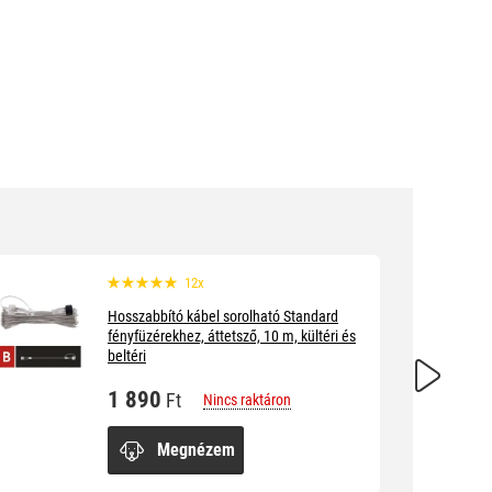
12x
Hosszabbító kábel sorolható Standard
fényfüzérekhez, áttetsző, 10 m, kültéri és
beltéri
1 890
Ft
Nincs raktáron
Megnézem