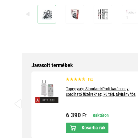
Javasolt termékek
19x
Tápegység Standard/Profi karácsonyi
sorolható füzérekhez, kültéri, távírányítós
6 390
Ft
Raktáron
Kosárba rak