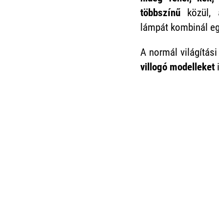
többszínű
közül, 
lámpát kombinál eg
A normál világítás
villogó modelleket
i