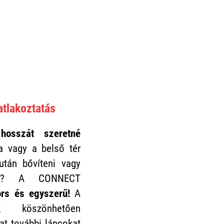
atlakoztatás
hosszát szeretné
a vagy a belső tér
után bővíteni vagy
ánja? A CONNECT
ors és egyszerű!
A
k köszönhetően
at további láncokat