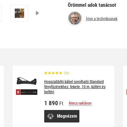
Örömmel adok tanácsot
Írjon a technikusnak
52x
Hosszabbító kábel sorolható Standard
fényfüzérekhez, fekete, 10 m, kültéri és
beltéri
1 890
Ft
Nincs raktáron
Megnézem