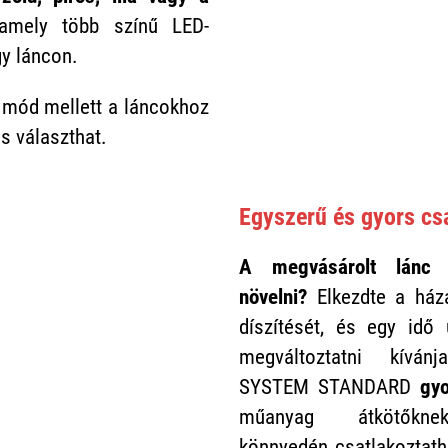
amely több színű LED-
y láncon.
i mód mellett a láncokhoz
s választhat.
Egyszerű és gyors cs
A megvásárolt lánc 
növelni?
Elkezdte a ház
díszítését, és egy idő 
megváltoztatni kív
SYSTEM STANDARD
gy
műanyag átkötőkne
könnyedén csatlakoztath