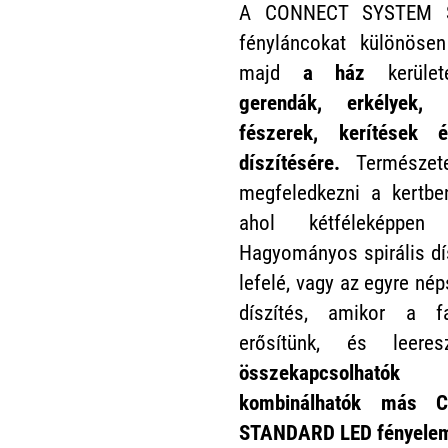
A CONNECT SYSTEM S
fényláncokat különösen
majd
a ház
kerületé
gerendák, erkélyek, k
fészerek, kerítések 
díszítésére.
Természet
megfeledkezni a kertbe
ahol kétféleképpen 
Hagyományos spirális dís
lefelé, vagy az egyre né
díszítés, amikor a f
erősítünk, és leere
összekapcsolható
kombinálhatók más 
STANDARD LED fényele