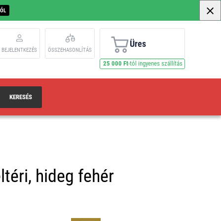
BÓL
Üres
BEJELENTKEZÉS
ÖSSZEHASONLÍTÁS
25 000 Ft
-tól ingyenes szállítás
KERESÉS
téri, hideg fehér