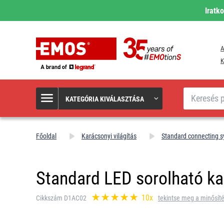
Iratk
A
K
Keresés
KATEGÓRIA KIVÁLASZTÁSA
Főoldal
Karácsonyi világítás
Standard connecting 
Standard LED sorolható kará
10x
Cikkszám D1AC02
tekintse meg a minősíté