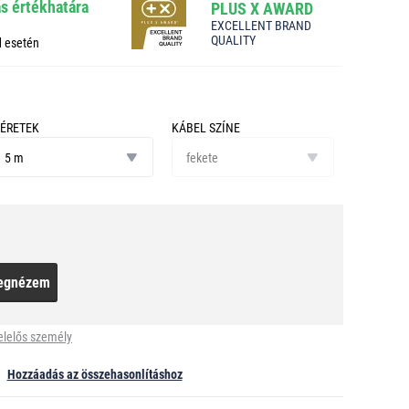
ás értékhatára
PLUS X AWARD
EXCELLENT BRAND
QUALITY
d esetén
ÉRETEK
KÁBEL SZÍNE
éretek
kábel
5 m
színe
fekete
egnézem
elelős személy
Hozzáadás az összehasonlításhoz