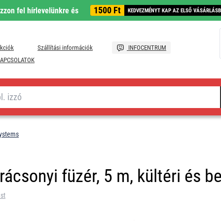
1500 Ft
ozzon fel hírlevelünkre és
KEDVEZMÉNYT KAP AZ ELSŐ VÁSÁRLÁS
kciók
Szállítási információk
INFOCENTRUM
APCSOLATOK
systems
csonyi füzér, 5 m, kültéri és bel
st