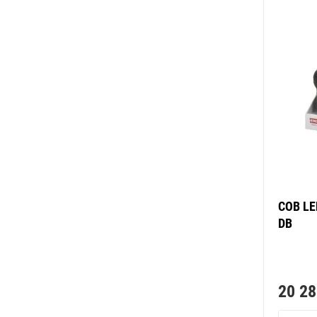
COB LE
DB
20 28