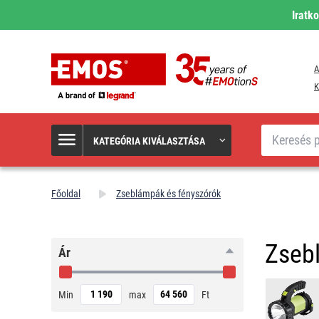
Iratk
A
K
Keresés
KATEGÓRIA KIVÁLASZTÁSA
Főoldal
Zseblámpák és fényszórók
Zseb
Ár
Min
max
Ft