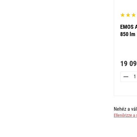
EMOS A
850 lm
19 09
Nehéz a vál
Ellenőrizze a