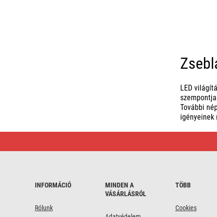
Zsebl
LED világít
szempontjai
További né
igényeinek 
Zseblámpák
és
fényszórók
|
Előnyös
vásárlás
INFORMÁCIÓ
MINDEN A
TÖBB
VÁSÁRLÁSRÓL
Rólunk
Cookies
Adatvédelem