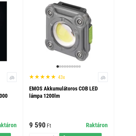
43x
EMOS Akkumulátoros COB LED
2000
lámpa 1200lm
9 590
aktáron
Raktáron
Ft