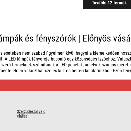
ámpák és fényszórók | Előnyös vásá
ás esetében nem szabad figyelmen kívül hagyni a kiemelkedően hossz
t. A LED lámpák fényereje hasonló egy közönséges izzóéhoz. Válasz
pszerű terméknek számítanak a LED panelek, amelyek számos méretbe
megfelelően választhat széles kül- és beltéri kínálatunkból. Ezen fén
Szerződéstől való
elállás