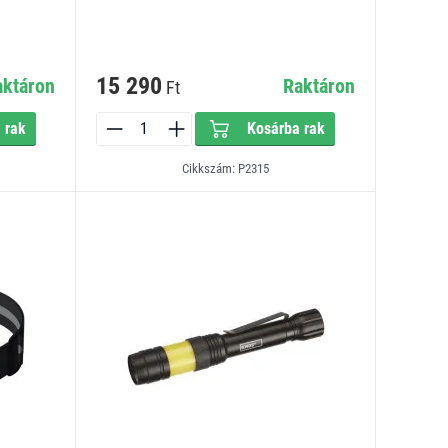
15 290
aktáron
Raktáron
Ft
 rak
Kosárba rak
Cikkszám: P2315