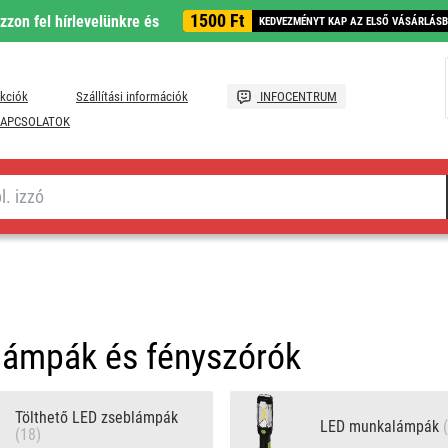
1500 Ft
ozzon fel hírlevelünkre és
KEDVEZMÉNYT KAP AZ ELSŐ VÁSÁRLÁS
kciók
Szállítási információk
INFOCENTRUM
APCSOLATOK
lámpák és fényszórók
Tölthető LED zseblámpák
LED munkalámpák
(18)