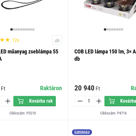
12x
ED műanyag zseblámpa 55
COB LED lámpa 150 lm, 3× A
A
db
20 940
Raktáron
R
Ft
Ft
Kosárba rak
Kosárba
Cikkszám: P3210
Cikkszám: P4716
ÚJDONSÁG