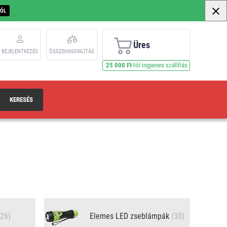
BÓL
Üres
BEJELENTKEZÉS
ÖSSZEHASONLÍTÁS
25 000 Ft
-tól ingyenes szállítás
KERESÉS
(26)
Elemes LED zseblámpák
(30)