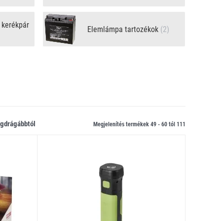
 kerékpár
Elemlámpa tartozékok
(2)
legdrágábbtól
Megjelenítés termékek 49 -
60
tól
111