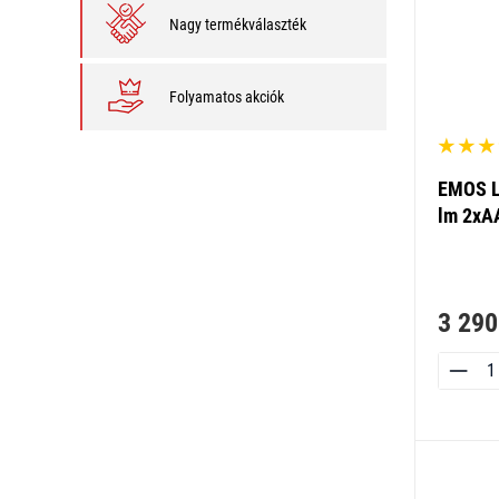
Nagy termékválaszték
Folyamatos akciók
EMOS L
lm 2xA
3 290