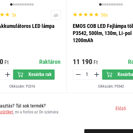
5x
56x
kkumulátoros LED lámpa
EMOS COB LED Fejlámpa töl
P3542, 500lm, 130m, Li-pol
1200mAh
0
11 190
Raktáron
R
Ft
Ft
Kosárba rak
Kosárba
Cikkszám: P2316
Cikkszám: P3542
asztás? Túl sok termék?
Előző
 szűrőket
, mi a fontos az Ön számára