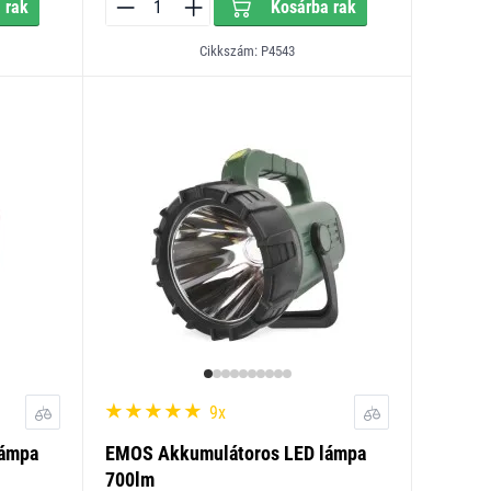
 rak
Kosárba rak
Cikkszám: P4543
9x
lámpa
EMOS Akkumulátoros LED lámpa
700lm