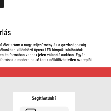
rlás
ú élettartam a nagy teljesítmény és a gazdaságosság
tékunkban különböző típusú LED lámpák találhatóak.
n és formában vannak jelen választékunkban. Egyéni
yforrások a modern belső terek nélkülözhetetlen szereplői.
Segíthetünk?