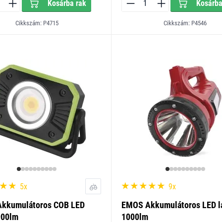
Kosárba rak
Kosárba
Cikkszám: P4715
Cikkszám: P4546
5x
9x
kkumulátoros COB LED
EMOS Akkumulátoros LED 
900lm
1000lm