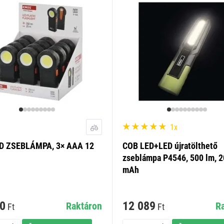
1x
D ZSEBLÁMPA, 3× AAA 12
COB LED+LED újratölthető
zseblámpa P4546, 500 lm, 
mAh
0
12 089
Raktáron
R
Ft
Ft