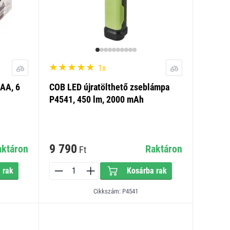
1x
AA, 6
COB LED újratölthető zseblámpa
P4541, 450 lm, 2000 mAh
9 790
aktáron
Raktáron
Ft
 rak
Kosárba rak
Cikkszám: P4541