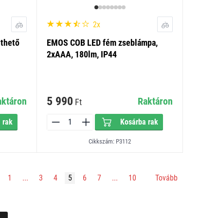
2x
thető
EMOS COB LED fém zseblámpa,
2xAAA, 180lm, IP44
5 990
aktáron
Raktáron
Ft
 rak
Kosárba rak
Cikkszám: P3112
1
...
3
4
5
6
7
...
10
Tovább