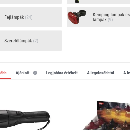
Kemping lámpák és
Fejlámpák
(24)
lámpák
(9)
Szerelőlámpák
(2)
dőbb
Ajánlott
legjobbra értékelt
a legolcsóbbtól
a 