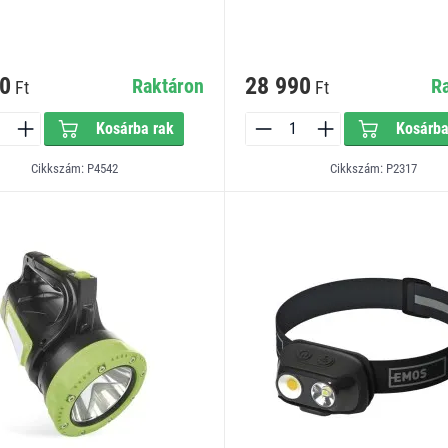
0
28 990
Raktáron
R
Ft
Ft
Kosárba rak
Kosárba
Cikkszám: P4542
Cikkszám: P2317