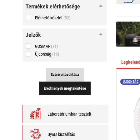
Termékek elérhetősége
Elérhető készlet
(52)
Jelzők
GOSMART
(1)
Újdonság
(16)
Legkelen
Szűrő eltávolítása
ÚJDONSÁG
Eredmények megtekintése
Laboratóriumban tesztelt
Gyors kiszállítás