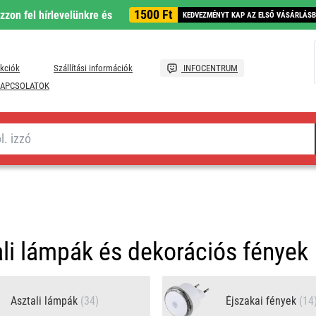
1500 Ft
ozzon fel hírlevelünkre és
KEDVEZMÉNYT KAP AZ ELSŐ VÁSÁRLÁS
kciók
Szállítási információk
INFOCENTRUM
APCSOLATOK
li lámpák és dekorációs fények
Asztali lámpák
(34)
Éjszakai fények
(14