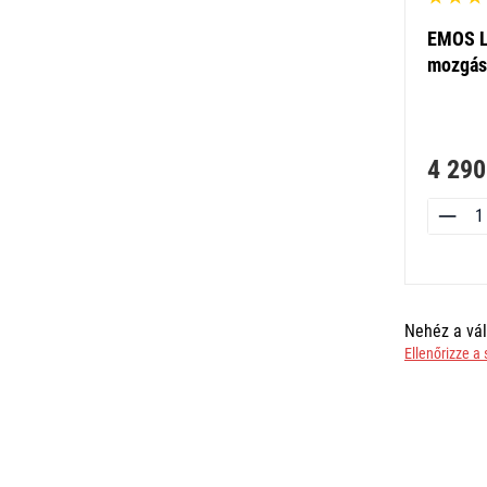
EMOS LE
mozgás
4 290
Nehéz a vál
Ellenőrizze a