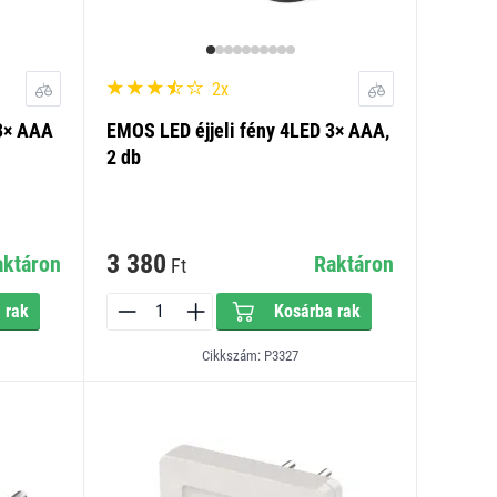
2x
 3× AAA
EMOS LED éjjeli fény 4LED 3× AAA,
2 db
3 380
aktáron
Raktáron
Ft
 rak
Kosárba rak
Cikkszám: P3327