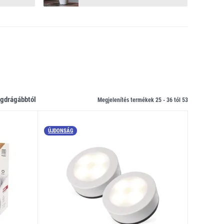
legdrágábbtól
Megjelenítés termékek 25 -
36
tól
53
ÚJDONSÁG