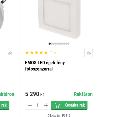
11x
EMOS LED éjjeli fény
fotoszenzorral
5 290
aktáron
Raktáron
Ft
 rak
Kosárba rak
Cikkszám: P3316