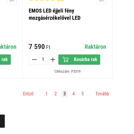
EMOS LED éjjeli fény
mozgásérzékelővel LED
7 590
aktáron
Raktáron
Ft
 rak
Kosárba rak
Cikkszám: P3319
Előző
1
2
3
4
5
Tovább