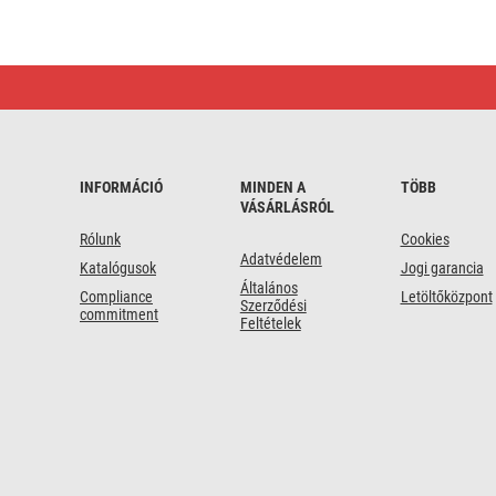
Asztali
lámpák
és
dekorációs
fények
|
Előnyös
INFORMÁCIÓ
MINDEN A
TÖBB
vásárlás
VÁSÁRLÁSRÓL
Rólunk
Cookies
Adatvédelem
Katalógusok
Jogi garancia
Általános
Compliance
Letöltőközpont
Szerződési
commitment
Feltételek