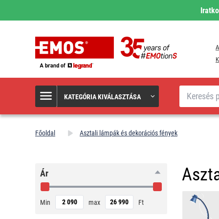
Iratk
A
K
Keresés
KATEGÓRIA KIVÁLASZTÁSA
Főoldal
Asztali lámpák és dekorációs fények
Aszta
Ár
Min
max
Ft