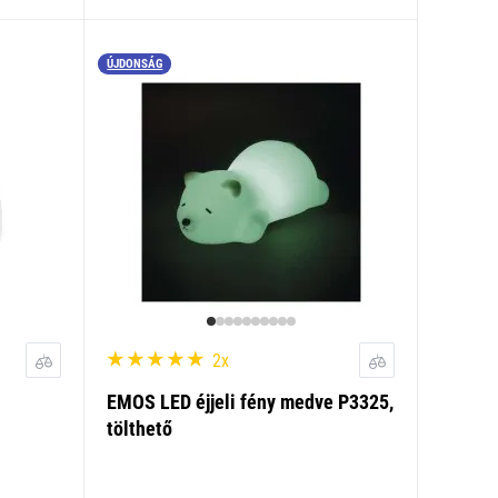
ÚJDONSÁG
2x
EMOS LED éjjeli fény medve P3325,
tölthető