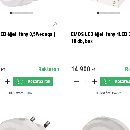
D éjjeli fény 0,5W+dugalj
EMOS LED éjjeli fény 4LED
10 db, box
14 900
Raktáron
R
Ft
Ft
Kosárba rak
Kosárba
Cikkszám: P3326
Cikkszám: P4722