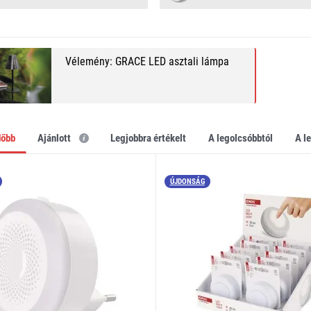
Vélemény: GRACE LED asztali lámpa
dőbb
Ajánlott
legjobbra értékelt
a legolcsóbbtól
a 
ÚJDONSÁG