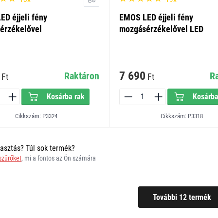
D éjjeli fény
EMOS LED éjjeli fény
érzékelővel
mozgásérzékelővel LED
7 690
Raktáron
R
Ft
Ft
Kosárba rak
Kosárba
Cikkszám: P3324
Cikkszám: P3318
asztás? Túl sok termék?
 szűrőket
, mi a fontos az Ön számára