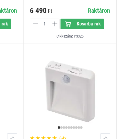
6 490
aktáron
Raktáron
Ft
 rak
Kosárba rak
Cikkszám: P3325
64x