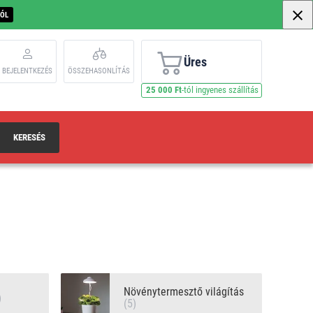
BÓL
Üres
BEJELENTKEZÉS
ÖSSZEHASONLÍTÁS
25 000 Ft
-tól ingyenes szállítás
KERESÉS
Növénytermesztő világítás
)
(5)