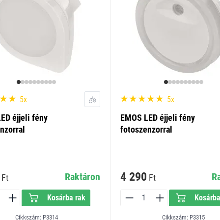
5x
5x
D éjjeli fény
EMOS LED éjjeli fény
nzorral
fotoszenzorral
4 290
Raktáron
R
Ft
Ft
Kosárba rak
Kosárba
Cikkszám: P3314
Cikkszám: P3315