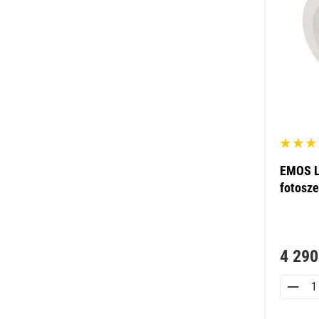
EMOS LE
fotosze
4 290