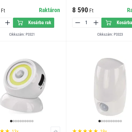
8 590
Raktáron
R
Ft
Ft
Kosárba rak
Kosárba
Cikkszám: P3321
Cikkszám: P3323
13x
19x