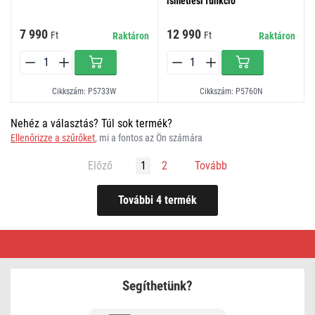
ismétlési funkció
7 990
12 990
Ft
Ft
Raktáron
Raktáron
Cikkszám: P5733W
Cikkszám: P5760N
Nehéz a választás? Túl sok termék?
Ellenőrizze a szűrőket
, mi a fontos az Ön számára
Előző
1
2
Tovább
Elem
és
vezeték
nélküli
csengő
Segíthetünk?