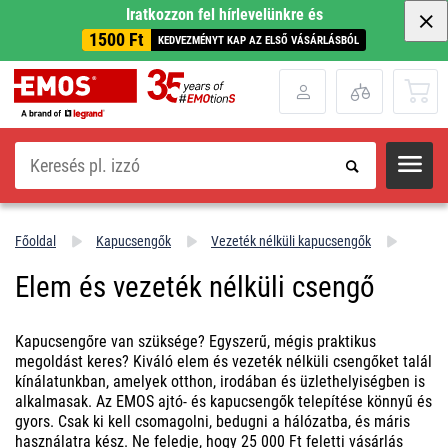
Iratkozzon fel hírlevelünkre és
1500 Ft
KEDVEZMÉNYT KAP AZ ELSŐ VÁSÁRLÁSBÓL
Keresés
Főoldal
Kapucsengők
Vezeték nélküli kapucsengők
Elem és vezeték nélküli csengő
Kapucsengőre van szüksége? Egyszerű, mégis praktikus
megoldást keres? Kiváló elem és vezeték nélküli csengőket talál
kínálatunkban, amelyek otthon, irodában és üzlethelyiségben is
alkalmasak. Az EMOS ajtó- és kapucsengők telepítése könnyű és
gyors. Csak ki kell csomagolni, bedugni a hálózatba, és máris
használatra kész. Ne feledje, hogy 25 000 Ft feletti vásárlás