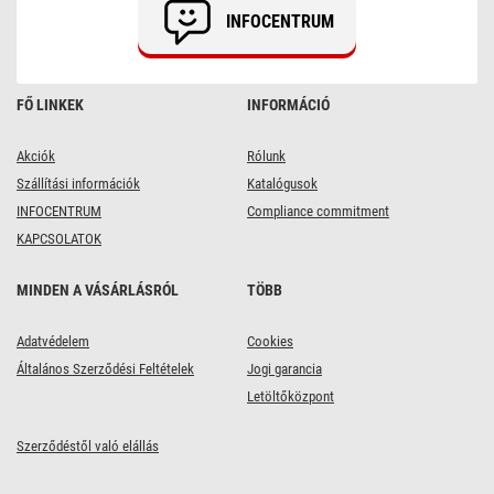
INFOCENTRUM
FŐ LINKEK
INFORMÁCIÓ
Akciók
Rólunk
Szállítási információk
Katalógusok
INFOCENTRUM
Compliance commitment
KAPCSOLATOK
MINDEN A VÁSÁRLÁSRÓL
TÖBB
Adatvédelem
Cookies
Általános Szerződési Feltételek
Jogi garancia
Letöltőközpont
Szerződéstől való elállás