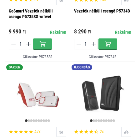
GoSmart Vezeték nélküli
Vezeték nélküli csengő P5734B
csengő P5735SS wifivel
9 990
8 290
Ft
Ft
Raktáron
Raktáron
Cikkszám: P5735SS
Cikkszám: P5734B
GARDEN
ÚJDONSÁG
47x
2x