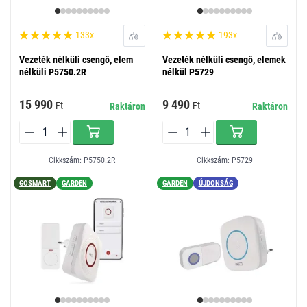
133x
193x
Vezeték nélküli csengő, elem
Vezeték nélküli csengő, elemek
nélküli P5750.2R
nélkül P5729
15 990
9 490
Ft
Ft
Raktáron
Raktáron
Cikkszám: P5750.2R
Cikkszám: P5729
GOSMART
GARDEN
GARDEN
ÚJDONSÁG