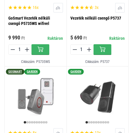
16x
3x
GoSmart Vezeték nélküli
Vezeték nélküli csengő P5737
csengő P5735WS wifivel
9 990
5 690
Ft
Ft
Raktáron
Raktáron
Cikkszám: P5735WS
Cikkszám: P5737
GOSMART
GARDEN
GARDEN
8x
13x